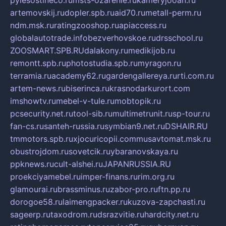
pylesostineco.ru
msts-ozarenie.ru
kameryjooan.ru
artemovskij.ru
dopler.spb.ru
aid70.ru
metall-perm.ru
ndm.msk.ru
ratingzooshop.ru
apiaccess.ru
globalautotrade.info
bezverhovskoe.ru
drsschool.ru
ZOOSMART.SPB.RU
dalakony.ru
medikijob.ru
remontt.spb.ru
photostudia.spb.ru
myragon.ru
terramia.ru
academy62.ru
gardengallereya.ru
rti.com.ru
artem-news.ru
biserinca.ru
krasnodarkurort.com
imshowtv.ru
mebel-v-tule.ru
mobtopik.ru
pcsecurity.net.ru
tool-sib.ru
multimetrunit.ru
sp-tour.ru
fan-cs.ru
santeh-russia.ru
symbian9.net.ru
DSHAIR.RU
tmmotors.spb.ru
xjocuricopii.com
musavtomat.msk.ru
obustrojdom.ru
sovetcik.ru
ybaranovskaya.ru
ppknews.ru
cult-alshei.ru
JAPANRUSSIA.RU
proekciyamebel.ru
imper-finans.ru
rim.org.ru
glamourai.ru
brassminus.ru
zabor-pro.ru
ftn.pp.ru
dorogoe58.ru
laimengpacker.ru
kuzova-zapchasti.ru
sageerp.ru
taxodrom.ru
dsrazvitie.ru
hardcity.net.ru