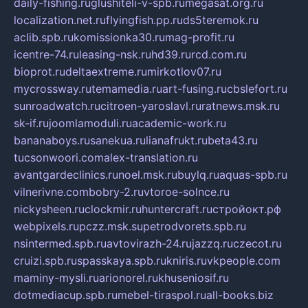
daily-fishing.ru
glushiteli-v-spb.ru
megasat.org.ru
localization.net.ru
flyingfish.pp.ru
ds5teremok.ru
aclib.spb.ru
komissionka30.ru
mag-profit.ru
icentre-74.ru
leasing-nsk.ru
hd39.ru
rcd.com.ru
bioprot.ru
deltaextreme.ru
mirkotlov07.ru
mycrossway.ru
temamedia.ru
art-fusing.ru
cbslefort.ru
sunroadwatch.ru
citroen-yaroslavl.ru
ratnews.msk.ru
sk-if.ru
joomlamoduli.ru
academic-work.ru
bananaboys.ru
sanekua.ru
lianafrukt.ru
beta43.ru
tucsonwoori.com
alex-translation.ru
avantgardeclinics.ru
noel.msk.ru
buylq.ru
aquas-spb.ru
vilnerivne.com
bobry-2.ru
vtoroe-solnce.ru
nickysheen.ru
clockmir.ru
huntercraft.ru
стройокт.рф
webpixels.ru
pczz.msk.su
petrodvorets.spb.ru
nsintermed.spb.ru
avtovirazh-24.ru
jazzq.ru
czecot.ru
cruizi.spb.ru
spasskaya.spb.ru
kniris.ru
vkpeople.com
maminy-mysli.ru
arionorel.ru
khuseniosif.ru
dotmediacup.spb.ru
mebel-tiraspol.ru
all-books.biz