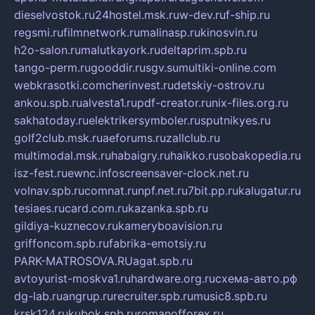
dieselvostok.ru
24hostel.msk.ru
w-dev.ru
f-ship.ru
regsmi.ru
filmnetwork.ru
malinasp.ru
kinosvin.ru
h2o-salon.ru
malutkayork.ru
deltaprim.spb.ru
tango-perm.ru
gooddir.ru
sgv.su
multiki-online.com
webkrasotki.com
cherinvest.ru
detskiy-ostrov.ru
ankou.spb.ru
alvesta1.ru
pdf-creator.ru
nix-files.org.ru
sakhatoday.ru
elektrikersymboler.ru
sputnikyes.ru
golf2club.msk.ru
aeforums.ru
zallclub.ru
multimodal.msk.ru
habaigry.ru
haikko.ru
sobakopedia.ru
isz-fest.ru
ewnc.info
screensaver-clock.net.ru
volnav.spb.ru
comnat.ru
npf.net.ru
7bit.pp.ru
kalugatur.ru
tesiaes.ru
card.com.ru
kazanka.spb.ru
gildiya-kuznecov.ru
kameryboavision.ru
griffoncom.spb.ru
fabrika-emotsiy.ru
PARK-MATROSOVA.RU
agat.spb.ru
avtoyurist-moskva1.ru
hardware.org.ru
схема-авто.рф
dg-lab.ru
angrup.ru
recruiter.spb.ru
music8.spb.ru
krsk124.ru
kubok.spb.ru
romanofforex.ru