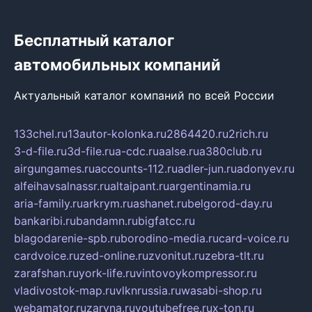
Бесплатный каталог
автомобильных компаний
Актуальный каталог компаний по всей России
133chel.ru
13autor-kolonka.ru
2864420.ru
2rich.ru
3-d-file.ru
3d-file.ru
a-cdc.ru
aalse.ru
a380club.ru
airgungames.ru
accounts-112.ru
adler-jun.ru
adonyev.ru
alfeihavsalnassr.ru
altaipant.ru
argentinamia.ru
aria-family.ru
arkrym.ru
ashanet.ru
belgorod-day.ru
bankaribi.ru
bandamn.ru
bigfatcc.ru
blagodarenie-spb.ru
borodino-media.ru
card-voice.ru
cardvoice.ru
zed-online.ru
zvonitut.ru
zebra-tlt.ru
zarafshan.ru
york-life.ru
vintovoykompressor.ru
vladivostok-map.ru
vlknrussia.ru
wasabi-shop.ru
webamator.ru
zaryna.ru
youtubefree.ru
x-ton.ru