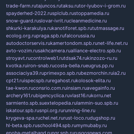
trade-farm.ru
tajuncos.ru
taksu.ru
tor-lyubov-i-grom.ru
spayderhed-2022.ru
splclub.ru
stoppamedia.ru
snow-guard.ru
slovar-ivrit.ru
cleanmedicine.ru
shkurki-karakulya.ru
kanotiforet.spb.ru
tutmassage.ru
ecolog.org.ru
praga.spb.ru
falcorussia.ru
autodoctorservis.ru
kamertondom.spb.ru
net-life.net.ru
avto-vozim.ru
sakhcamera.ru
alliance-electro.spb.ru
stroyavt.ru
controlweb1.ru
tdsak74.ru
kinzozo-ru.ru
kvotka.ru
iron-snab.ru
costa-bella.ru
eugrus.pp.ru
associaciya39.ru
primexpo.spb.ru
bezmorchin.ru
ia2.ru
cpt21.ru
ispecspb.ru
regahost.ru
kolosok-elita.ru
tae-kwon.ru
consrio.com.ru
insiam.ru
avegainfo.ru
archery161.ru
bigencyclica.ru
vlast16.ru
korru.net
sarmiento.spb.su
extelopedia.ru
lammin-suo.spb.ru
iskatour.spb.ru
snpi.org.ru
running-line.ru
krygeva-spa.ru
chel.net.ru
rust-loco.ru
dugshop.ru
hl-beta.spb.ru
school494.spb.ru
mymubaby.ru
epoha-metalband.ru
ngr.spb.ru
rusgosnews.com