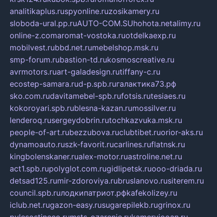
analitikaplus.ru
spyonline.ru
zosikamery.ru
sloboda-ural.pp.ru
AUTO-COM.SU
hohota.net
alimy.ru
online-z.com
aromat-vostoka.ru
otdelkaexp.ru
mobilvest.ru
bbd.net.ru
mebelshop.msk.ru
smp-forum.ru
bastion-td.ru
kosmoscreative.ru
avrmotors.ru
art-galadesign.ru
tiffany-c.ru
ecostep-samara.ru
d-p.spb.ru
галактика73.рф
sko.com.ru
davitamebel-spb.ru
fotsis.ru
tesiaes.ru
kokoroyari.spb.ru
blesna-kazan.ru
mossilver.ru
lenderoq.ru
sergeydobrin.ru
tochkazvuka.msk.ru
people-of-art.ru
bezzubova.ru
clubtibet.ru
orior-aks.ru
dynamoauto.ru
szk-favorit.ru
carlines.ru
flatnsk.ru
kingbolenskaner.ru
alex-motor.ru
astroline.net.ru
act1.spb.ru
polyglot.com.ru
gidlipetsk.ru
ooo-driada.ru
detsad125.ru
mir-zdoroviya.ru
bruslanovo.ru
siterem.ru
council.spb.ru
лодкипатриот.рф
kafekolizey.ru
iclub.net.ru
gazon-easy.ru
sugarepilekb.ru
grinox.ru