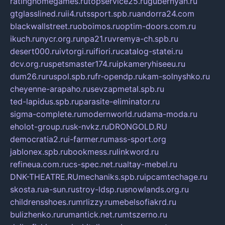
ratinghomegames.ru
topservice25.ru
gubernyan.ru
gtglasslined.ru
ii4.ru
tssport.spb.ru
andorra24.com
blackwallstreet.ru
oboimos.ru
optim-doors.com.ru
ikuch.ru
nycr.org.ru
npa21.ru
vremya-ch.spb.ru
desert000.ru
ivtorgi.ru
ifiori.ru
catalog-statei.ru
dcv.org.ru
spetsmaster174.ru
ipkameryhiseeu.ru
dum26.ru
ruspol.spb.ru
fr-opendp.ru
kam-solnyshko.ru
cheyenne-arapaho.ru
sevzapmetal.spb.ru
ted-lapidus.spb.ru
parasite-eliminator.ru
sigma-complete.ru
modernworld.ru
dama-moda.ru
eholot-group.ru
sk-nvkz.ru
DRONGOLD.RU
democratia2.ru
i-farmer.ru
mass-sport.org
jablonex.spb.ru
bookmess.ru
linkword.ru
refineua.com.ru
cs-spec.net.ru
altay-mebel.ru
DNK-THEATRE.RU
mechaniks.spb.ru
ipcamtechage.ru
skosta.ru
a-sun.ru
stroy-ldsp.ru
snowlands.org.ru
childrensshoes.ru
mrlizzy.ru
mebelsofiakrd.ru
bulizhenko.ru
rumantick.net.ru
mtszerno.ru