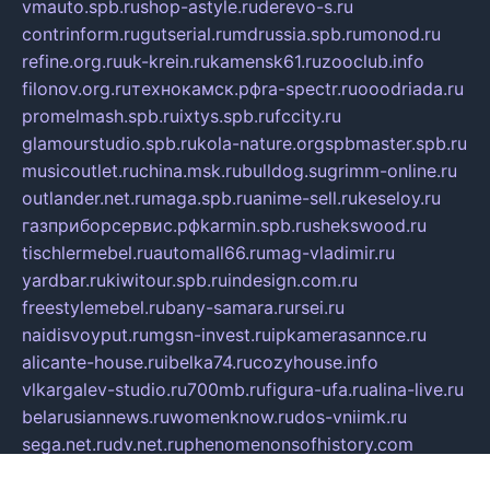
vmauto.spb.ru
shop-astyle.ru
derevo-s.ru
contrinform.ru
gutserial.ru
mdrussia.spb.ru
monod.ru
refine.org.ru
uk-krein.ru
kamensk61.ru
zooclub.info
filonov.org.ru
технокамск.рф
ra-spectr.ru
ooodriada.ru
promelmash.spb.ru
ixtys.spb.ru
fccity.ru
glamourstudio.spb.ru
kola-nature.org
spbmaster.spb.ru
musicoutlet.ru
china.msk.ru
bulldog.su
grimm-online.ru
outlander.net.ru
maga.spb.ru
anime-sell.ru
keseloy.ru
газприборсервис.рф
karmin.spb.ru
shekswood.ru
tischlermebel.ru
automall66.ru
mag-vladimir.ru
yardbar.ru
kiwitour.spb.ru
indesign.com.ru
freestylemebel.ru
bany-samara.ru
rsei.ru
naidisvoyput.ru
mgsn-invest.ru
ipkamerasannce.ru
alicante-house.ru
ibelka74.ru
cozyhouse.info
vlkargalev-studio.ru
700mb.ru
figura-ufa.ru
alina-live.ru
belarusiannews.ru
womenknow.ru
dos-vniimk.ru
sega.net.ru
dv.net.ru
phenomenonsofhistory.com
telesputnik.net.ru
wall.pp.ru
pylesosroidmi.ru