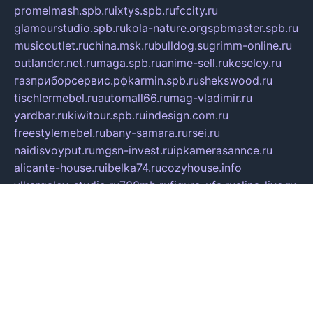
promelmash.spb.ru
ixtys.spb.ru
fccity.ru
glamourstudio.spb.ru
kola-nature.org
spbmaster.spb.ru
musicoutlet.ru
china.msk.ru
bulldog.su
grimm-online.ru
outlander.net.ru
maga.spb.ru
anime-sell.ru
keseloy.ru
газприборсервис.рф
karmin.spb.ru
shekswood.ru
tischlermebel.ru
automall66.ru
mag-vladimir.ru
yardbar.ru
kiwitour.spb.ru
indesign.com.ru
freestylemebel.ru
bany-samara.ru
rsei.ru
naidisvoyput.ru
mgsn-invest.ru
ipkamerasannce.ru
alicante-house.ru
ibelka74.ru
cozyhouse.info
vlkargalev-studio.ru
700mb.ru
figura-ufa.ru
alina-live.ru
belarusiannews.ru
womenknow.ru
dos-vniimk.ru
sega.net.ru
dv.net.ru
phenomenonsofhistory.com
telesputnik.net.ru
wall.pp.ru
pylesosroidmi.ru
gtc-clan.ru
cligs.ru
bibikazap.ru
popova.org.ru
netwhistler.spb.ru
bellvil.ru
bonzon.ru
iss-vladik.ru
defiparis.net.ru
las-gryzas.ru
amku.ru
electednews.spb.ru
feather.org.ru
spar72.ru
tankiigri.ru