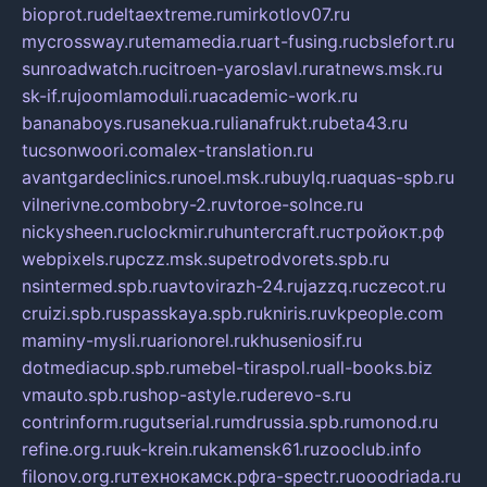
bioprot.ru
deltaextreme.ru
mirkotlov07.ru
mycrossway.ru
temamedia.ru
art-fusing.ru
cbslefort.ru
sunroadwatch.ru
citroen-yaroslavl.ru
ratnews.msk.ru
sk-if.ru
joomlamoduli.ru
academic-work.ru
bananaboys.ru
sanekua.ru
lianafrukt.ru
beta43.ru
tucsonwoori.com
alex-translation.ru
avantgardeclinics.ru
noel.msk.ru
buylq.ru
aquas-spb.ru
vilnerivne.com
bobry-2.ru
vtoroe-solnce.ru
nickysheen.ru
clockmir.ru
huntercraft.ru
стройокт.рф
webpixels.ru
pczz.msk.su
petrodvorets.spb.ru
nsintermed.spb.ru
avtovirazh-24.ru
jazzq.ru
czecot.ru
cruizi.spb.ru
spasskaya.spb.ru
kniris.ru
vkpeople.com
maminy-mysli.ru
arionorel.ru
khuseniosif.ru
dotmediacup.spb.ru
mebel-tiraspol.ru
all-books.biz
vmauto.spb.ru
shop-astyle.ru
derevo-s.ru
contrinform.ru
gutserial.ru
mdrussia.spb.ru
monod.ru
refine.org.ru
uk-krein.ru
kamensk61.ru
zooclub.info
filonov.org.ru
технокамск.рф
ra-spectr.ru
ooodriada.ru