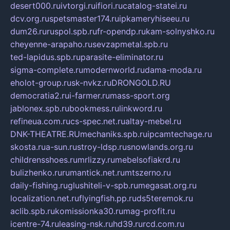
desert000.ru
ivtorgi.ru
ifiori.ru
catalog-statei.ru
dcv.org.ru
spetsmaster174.ru
ipkameryhiseeu.ru
dum26.ru
ruspol.spb.ru
fr-opendp.ru
kam-solnyshko.ru
cheyenne-arapaho.ru
sevzapmetal.spb.ru
ted-lapidus.spb.ru
parasite-eliminator.ru
sigma-complete.ru
modernworld.ru
dama-moda.ru
eholot-group.ru
sk-nvkz.ru
DRONGOLD.RU
democratia2.ru
i-farmer.ru
mass-sport.org
jablonex.spb.ru
bookmess.ru
linkword.ru
refineua.com.ru
cs-spec.net.ru
altay-mebel.ru
DNK-THEATRE.RU
mechaniks.spb.ru
ipcamtechage.ru
skosta.ru
a-sun.ru
stroy-ldsp.ru
snowlands.org.ru
childrensshoes.ru
mrlizzy.ru
mebelsofiakrd.ru
bulizhenko.ru
rumantick.net.ru
mtszerno.ru
daily-fishing.ru
glushiteli-v-spb.ru
megasat.org.ru
localization.net.ru
flyingfish.pp.ru
ds5teremok.ru
aclib.spb.ru
komissionka30.ru
mag-profit.ru
icentre-74.ru
leasing-nsk.ru
hd39.ru
rcd.com.ru