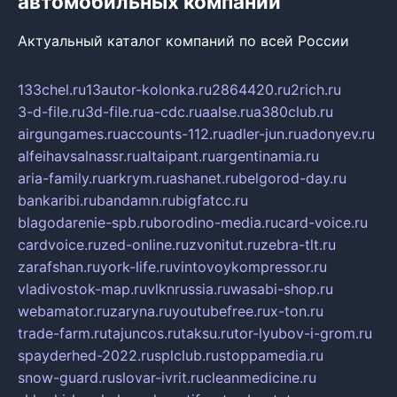
автомобильных компаний
Актуальный каталог компаний по всей России
133chel.ru
13autor-kolonka.ru
2864420.ru
2rich.ru
3-d-file.ru
3d-file.ru
a-cdc.ru
aalse.ru
a380club.ru
airgungames.ru
accounts-112.ru
adler-jun.ru
adonyev.ru
alfeihavsalnassr.ru
altaipant.ru
argentinamia.ru
aria-family.ru
arkrym.ru
ashanet.ru
belgorod-day.ru
bankaribi.ru
bandamn.ru
bigfatcc.ru
blagodarenie-spb.ru
borodino-media.ru
card-voice.ru
cardvoice.ru
zed-online.ru
zvonitut.ru
zebra-tlt.ru
zarafshan.ru
york-life.ru
vintovoykompressor.ru
vladivostok-map.ru
vlknrussia.ru
wasabi-shop.ru
webamator.ru
zaryna.ru
youtubefree.ru
x-ton.ru
trade-farm.ru
tajuncos.ru
taksu.ru
tor-lyubov-i-grom.ru
spayderhed-2022.ru
splclub.ru
stoppamedia.ru
snow-guard.ru
slovar-ivrit.ru
cleanmedicine.ru