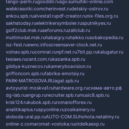
tango-perm.ru
gooddir.ru
sgv.su
multiki-online.com
webkrasotki.com
cherinvest.ru
detskiy-ostrov.ru
ankou.spb.ru
alvesta1.ru
pdf-creator.ru
nix-files.org.ru
sakhatoday.ru
elektrikersymboler.ru
sputnikyes.ru
golf2club.msk.ru
aeforums.ru
zallclub.ru
multimodal.msk.ru
habaigry.ru
haikko.ru
sobakopedia.ru
isz-fest.ru
ewnc.info
screensaver-clock.net.ru
volnav.spb.ru
comnat.ru
npf.net.ru
7bit.pp.ru
kalugatur.ru
tesiaes.ru
card.com.ru
kazanka.spb.ru
gildiya-kuznecov.ru
kameryboavision.ru
griffoncom.spb.ru
fabrika-emotsiy.ru
PARK-MATROSOVA.RU
agat.spb.ru
avtoyurist-moskva1.ru
hardware.org.ru
схема-авто.рф
dg-lab.ru
angrup.ru
recruiter.spb.ru
music8.spb.ru
krsk124.ru
kubok.spb.ru
romanofforex.ru
analitikaplus.ru
spyonline.ru
zosikamery.ru
sloboda-ural.pp.ru
AUTO-COM.SU
hohota.net
alimy.ru
online-z.com
aromat-vostoka.ru
otdelkaexp.ru