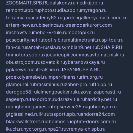
ZOOSMART.SPB.RU
dalakony.ru
medikijob.ru
remontt.spb.ru
photostudia.spb.ru
myragon.ru
terramia.ru
academy62.ru
gardengallereya.ru
rti.com.ru
artem-news.ru
biserinca.ru
krasnodarkurort.com
imshowtv.ru
mebel-v-tule.ru
mobtopik.ru
pcsecurity.net.ru
tool-sib.ru
multimetrunit.ru
sp-tour.ru
fan-cs.ru
santeh-russia.ru
symbian9.net.ru
DSHAIR.RU
tmmotors.spb.ru
xjocuricopii.com
musavtomat.msk.ru
obustrojdom.ru
sovetcik.ru
ybaranovskaya.ru
ppknews.ru
cult-alshei.ru
JAPANRUSSIA.RU
proekciyamebel.ru
imper-finans.ru
rim.org.ru
glamourai.ru
brassminus.ru
zabor-pro.ru
ftn.pp.ru
dorogoe58.ru
laimengpacker.ru
kuzova-zapchasti.ru
sageerp.ru
taxodrom.ru
dsrazvitie.ru
hardcity.net.ru
ratinghomegames.ru
topservice25.ru
gubernyan.ru
gtglasslined.ru
ii4.ru
tssport.spb.ru
andorra24.com
blackwallstreet.ru
oboimos.ru
optim-doors.com.ru
ikuch.ru
nycr.org.ru
npa21.ru
vremya-ch.spb.ru