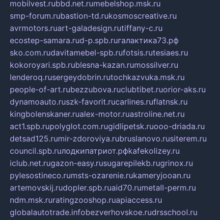
mobilvest.ru
bbd.net.ru
mebelshop.msk.ru
smp-forum.ru
bastion-td.ru
kosmoscreative.ru
avrmotors.ru
art-galadesign.ru
tiffany-c.ru
ecostep-samara.ru
d-p.spb.ru
галактика73.рф
sko.com.ru
davitamebel-spb.ru
fotsis.ru
tesiaes.ru
kokoroyari.spb.ru
blesna-kazan.ru
mossilver.ru
lenderoq.ru
sergeydobrin.ru
tochkazvuka.msk.ru
people-of-art.ru
bezzubova.ru
clubtibet.ru
orior-aks.ru
dynamoauto.ru
szk-favorit.ru
carlines.ru
flatnsk.ru
kingbolenskaner.ru
alex-motor.ru
astroline.net.ru
act1.spb.ru
polyglot.com.ru
gidlipetsk.ru
ooo-driada.ru
detsad125.ru
mir-zdoroviya.ru
bruslanovo.ru
siterem.ru
council.spb.ru
лодкипатриот.рф
kafekolizey.ru
iclub.net.ru
gazon-easy.ru
sugarepilekb.ru
grinox.ru
pylesostineco.ru
msts-ozarenie.ru
kameryjooan.ru
artemovskij.ru
dopler.spb.ru
aid70.ru
metall-perm.ru
ndm.msk.ru
ratingzooshop.ru
apiaccess.ru
globalautotrade.info
bezverhovskoe.ru
drsschool.ru