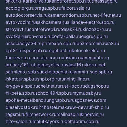
shkurki-karakulya.ru
kanotiforet.spb.ru
tutmassage.ru
ecolog.org.ru
praga.spb.ru
falcorussia.ru
autodoctorservis.ru
kamertondom.spb.ru
net-life.net.ru
avto-vozim.ru
sakhcamera.ru
alliance-electro.spb.ru
stroyavt.ru
controlweb1.ru
tdsak74.ru
kinzozo-ru.ru
kvotka.ru
iron-snab.ru
costa-bella.ru
eugrus.pp.ru
associaciya39.ru
primexpo.spb.ru
bezmorchin.ru
ia2.ru
cpt21.ru
ispecspb.ru
regahost.ru
kolosok-elita.ru
tae-kwon.ru
consrio.com.ru
insiam.ru
avegainfo.ru
archery161.ru
bigencyclica.ru
vlast16.ru
korru.net
sarmiento.spb.su
extelopedia.ru
lammin-suo.spb.ru
iskatour.spb.ru
snpi.org.ru
running-line.ru
krygeva-spa.ru
chel.net.ru
rust-loco.ru
dugshop.ru
hl-beta.spb.ru
school494.spb.ru
mymubaby.ru
epoha-metalband.ru
ngr.spb.ru
rusgosnews.com
dieselvostok.ru
24hostel.msk.ru
w-dev.ru
f-ship.ru
regsmi.ru
filmnetwork.ru
malinasp.ru
kinosvin.ru
h2o-salon.ru
malutkayork.ru
deltaprim.spb.ru