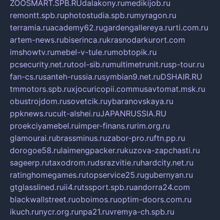
ZOOSMART.SPB.RU
dalakony.ru
medikijob.ru
remontt.spb.ru
photostudia.spb.ru
myragon.ru
terramia.ru
academy62.ru
gardengallereya.ru
rti.com.ru
artem-news.ru
biserinca.ru
krasnodarkurort.com
imshowtv.ru
mebel-v-tule.ru
mobtopik.ru
pcsecurity.net.ru
tool-sib.ru
multimetrunit.ru
sp-tour.ru
fan-cs.ru
santeh-russia.ru
symbian9.net.ru
DSHAIR.RU
tmmotors.spb.ru
xjocuricopii.com
musavtomat.msk.ru
obustrojdom.ru
sovetcik.ru
ybaranovskaya.ru
ppknews.ru
cult-alshei.ru
JAPANRUSSIA.RU
proekciyamebel.ru
imper-finans.ru
rim.org.ru
glamourai.ru
brassminus.ru
zabor-pro.ru
ftn.pp.ru
dorogoe58.ru
laimengpacker.ru
kuzova-zapchasti.ru
sageerp.ru
taxodrom.ru
dsrazvitie.ru
hardcity.net.ru
ratinghomegames.ru
topservice25.ru
gubernyan.ru
gtglasslined.ru
ii4.ru
tssport.spb.ru
andorra24.com
blackwallstreet.ru
oboimos.ru
optim-doors.com.ru
ikuch.ru
nycr.org.ru
npa21.ru
vremya-ch.spb.ru