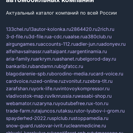
Актуальный каталог компаний по всей России
133chel.ru
13autor-kolonka.ru
2864420.ru
2rich.ru
3-d-file.ru
3d-file.ru
a-cdc.ru
aalse.ru
a380club.ru
airgungames.ru
accounts-112.ru
adler-jun.ru
adonyev.ru
alfeihavsalnassr.ru
altaipant.ru
argentinamia.ru
aria-family.ru
arkrym.ru
ashanet.ru
belgorod-day.ru
bankaribi.ru
bandamn.ru
bigfatcc.ru
blagodarenie-spb.ru
borodino-media.ru
card-voice.ru
cardvoice.ru
zed-online.ru
zvonitut.ru
zebra-tlt.ru
zarafshan.ru
york-life.ru
vintovoykompressor.ru
vladivostok-map.ru
vlknrussia.ru
wasabi-shop.ru
webamator.ru
zaryna.ru
youtubefree.ru
x-ton.ru
trade-farm.ru
tajuncos.ru
taksu.ru
tor-lyubov-i-grom.ru
spayderhed-2022.ru
splclub.ru
stoppamedia.ru
snow-guard.ru
slovar-ivrit.ru
cleanmedicine.ru