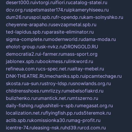
desert000.ru
ivtorgi.ru
ifiori.ru
catalog-statei.ru
dcv.org.ru
spetsmaster174.ru
ipkameryhiseeu.ru
dum26.ru
ruspol.spb.ru
fr-opendp.ru
kam-solnyshko.ru
cheyenne-arapaho.ru
sevzapmetal.spb.ru
ted-lapidus.spb.ru
parasite-eliminator.ru
sigma-complete.ru
modernworld.ru
dama-moda.ru
eholot-group.ru
sk-nvkz.ru
DRONGOLD.RU
democratia2.ru
i-farmer.ru
mass-sport.org
jablonex.spb.ru
bookmess.ru
linkword.ru
refineua.com.ru
cs-spec.net.ru
altay-mebel.ru
DNK-THEATRE.RU
mechaniks.spb.ru
ipcamtechage.ru
skosta.ru
a-sun.ru
stroy-ldsp.ru
snowlands.org.ru
childrensshoes.ru
mrlizzy.ru
mebelsofiakrd.ru
bulizhenko.ru
rumantick.net.ru
mtszerno.ru
daily-fishing.ru
glushiteli-v-spb.ru
megasat.org.ru
localization.net.ru
flyingfish.pp.ru
ds5teremok.ru
aclib.spb.ru
komissionka30.ru
mag-profit.ru
icentre-74.ru
leasing-nsk.ru
hd39.ru
rcd.com.ru