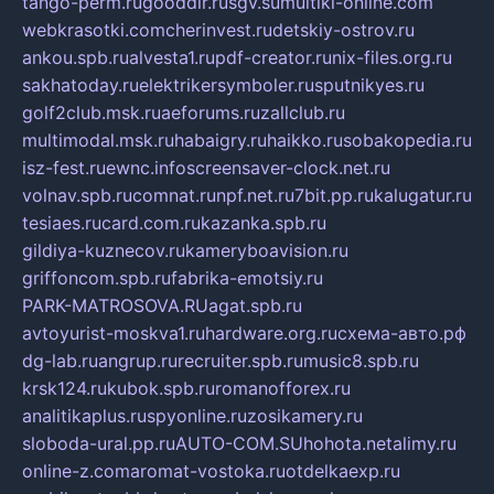
tango-perm.ru
gooddir.ru
sgv.su
multiki-online.com
webkrasotki.com
cherinvest.ru
detskiy-ostrov.ru
ankou.spb.ru
alvesta1.ru
pdf-creator.ru
nix-files.org.ru
sakhatoday.ru
elektrikersymboler.ru
sputnikyes.ru
golf2club.msk.ru
aeforums.ru
zallclub.ru
multimodal.msk.ru
habaigry.ru
haikko.ru
sobakopedia.ru
isz-fest.ru
ewnc.info
screensaver-clock.net.ru
volnav.spb.ru
comnat.ru
npf.net.ru
7bit.pp.ru
kalugatur.ru
tesiaes.ru
card.com.ru
kazanka.spb.ru
gildiya-kuznecov.ru
kameryboavision.ru
griffoncom.spb.ru
fabrika-emotsiy.ru
PARK-MATROSOVA.RU
agat.spb.ru
avtoyurist-moskva1.ru
hardware.org.ru
схема-авто.рф
dg-lab.ru
angrup.ru
recruiter.spb.ru
music8.spb.ru
krsk124.ru
kubok.spb.ru
romanofforex.ru
analitikaplus.ru
spyonline.ru
zosikamery.ru
sloboda-ural.pp.ru
AUTO-COM.SU
hohota.net
alimy.ru
online-z.com
aromat-vostoka.ru
otdelkaexp.ru