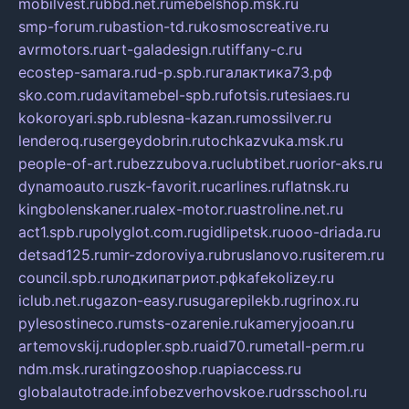
mobilvest.ru
bbd.net.ru
mebelshop.msk.ru
smp-forum.ru
bastion-td.ru
kosmoscreative.ru
avrmotors.ru
art-galadesign.ru
tiffany-c.ru
ecostep-samara.ru
d-p.spb.ru
галактика73.рф
sko.com.ru
davitamebel-spb.ru
fotsis.ru
tesiaes.ru
kokoroyari.spb.ru
blesna-kazan.ru
mossilver.ru
lenderoq.ru
sergeydobrin.ru
tochkazvuka.msk.ru
people-of-art.ru
bezzubova.ru
clubtibet.ru
orior-aks.ru
dynamoauto.ru
szk-favorit.ru
carlines.ru
flatnsk.ru
kingbolenskaner.ru
alex-motor.ru
astroline.net.ru
act1.spb.ru
polyglot.com.ru
gidlipetsk.ru
ooo-driada.ru
detsad125.ru
mir-zdoroviya.ru
bruslanovo.ru
siterem.ru
council.spb.ru
лодкипатриот.рф
kafekolizey.ru
iclub.net.ru
gazon-easy.ru
sugarepilekb.ru
grinox.ru
pylesostineco.ru
msts-ozarenie.ru
kameryjooan.ru
artemovskij.ru
dopler.spb.ru
aid70.ru
metall-perm.ru
ndm.msk.ru
ratingzooshop.ru
apiaccess.ru
globalautotrade.info
bezverhovskoe.ru
drsschool.ru