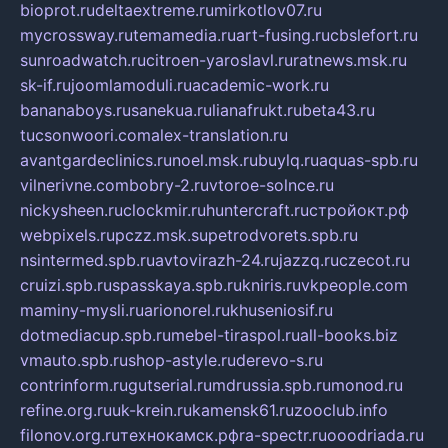
bioprot.ru
deltaextreme.ru
mirkotlov07.ru
mycrossway.ru
temamedia.ru
art-fusing.ru
cbslefort.ru
sunroadwatch.ru
citroen-yaroslavl.ru
ratnews.msk.ru
sk-if.ru
joomlamoduli.ru
academic-work.ru
bananaboys.ru
sanekua.ru
lianafrukt.ru
beta43.ru
tucsonwoori.com
alex-translation.ru
avantgardeclinics.ru
noel.msk.ru
buylq.ru
aquas-spb.ru
vilnerivne.com
bobry-2.ru
vtoroe-solnce.ru
nickysheen.ru
clockmir.ru
huntercraft.ru
стройокт.рф
webpixels.ru
pczz.msk.su
petrodvorets.spb.ru
nsintermed.spb.ru
avtovirazh-24.ru
jazzq.ru
czecot.ru
cruizi.spb.ru
spasskaya.spb.ru
kniris.ru
vkpeople.com
maminy-mysli.ru
arionorel.ru
khuseniosif.ru
dotmediacup.spb.ru
mebel-tiraspol.ru
all-books.biz
vmauto.spb.ru
shop-astyle.ru
derevo-s.ru
contrinform.ru
gutserial.ru
mdrussia.spb.ru
monod.ru
refine.org.ru
uk-krein.ru
kamensk61.ru
zooclub.info
filonov.org.ru
технокамск.рф
ra-spectr.ru
ooodriada.ru