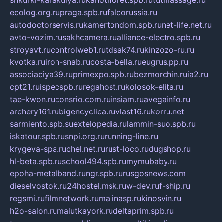
shkurki-karakulya.ru
kanotiforet.spb.ru
tutmassage.ru
ecolog.org.ru
praga.spb.ru
falcorussia.ru
autodoctorservis.ru
kamertondom.spb.ru
net-life.net.ru
avto-vozim.ru
sakhcamera.ru
alliance-electro.spb.ru
stroyavt.ru
controlweb1.ru
tdsak74.ru
kinzozo-ru.ru
kvotka.ru
iron-snab.ru
costa-bella.ru
eugrus.pp.ru
associaciya39.ru
primexpo.spb.ru
bezmorchin.ru
ia2.ru
cpt21.ru
ispecspb.ru
regahost.ru
kolosok-elita.ru
tae-kwon.ru
consrio.com.ru
insiam.ru
avegainfo.ru
archery161.ru
bigencyclica.ru
vlast16.ru
korru.net
sarmiento.spb.su
extelopedia.ru
lammin-suo.spb.ru
iskatour.spb.ru
snpi.org.ru
running-line.ru
krygeva-spa.ru
chel.net.ru
rust-loco.ru
dugshop.ru
hl-beta.spb.ru
school494.spb.ru
mymubaby.ru
epoha-metalband.ru
ngr.spb.ru
rusgosnews.com
dieselvostok.ru
24hostel.msk.ru
w-dev.ru
f-ship.ru
regsmi.ru
filmnetwork.ru
malinasp.ru
kinosvin.ru
h2o-salon.ru
malutkayork.ru
deltaprim.spb.ru