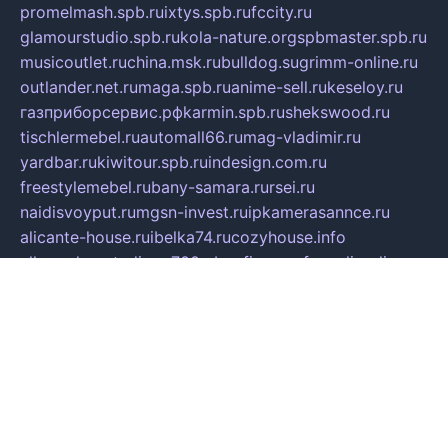
promelmash.spb.ru
ixtys.spb.ru
fccity.ru
glamourstudio.spb.ru
kola-nature.org
spbmaster.spb.ru
musicoutlet.ru
china.msk.ru
bulldog.su
grimm-online.ru
outlander.net.ru
maga.spb.ru
anime-sell.ru
keseloy.ru
газприборсервис.рф
karmin.spb.ru
shekswood.ru
tischlermebel.ru
automall66.ru
mag-vladimir.ru
yardbar.ru
kiwitour.spb.ru
indesign.com.ru
freestylemebel.ru
bany-samara.ru
rsei.ru
naidisvoyput.ru
mgsn-invest.ru
ipkamerasannce.ru
alicante-house.ru
ibelka74.ru
cozyhouse.info
vlkargalev-studio.ru
700mb.ru
figura-ufa.ru
alina-live.ru
belarusiannews.ru
womenknow.ru
dos-vniimk.ru
sega.net.ru
dv.net.ru
phenomenonsofhistory.com
telesputnik.net.ru
wall.pp.ru
pylesosroidmi.ru
gtc-clan.ru
cligs.ru
bibikazap.ru
popova.org.ru
netwhistler.spb.ru
bellvil.ru
bonzon.ru
iss-vladik.ru
defiparis.net.ru
las-gryzas.ru
amku.ru
electednews.spb.ru
feather.org.ru
spar72.ru
tankiigri.ru