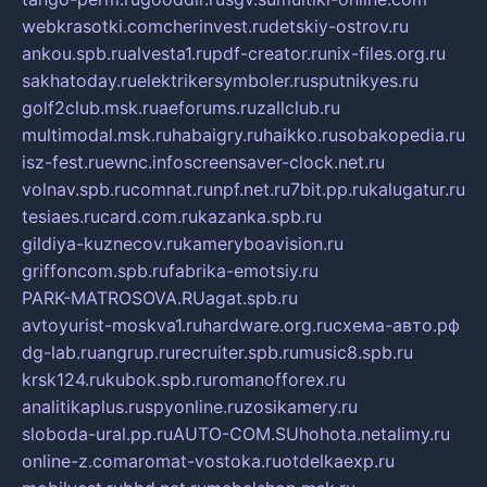
webkrasotki.com
cherinvest.ru
detskiy-ostrov.ru
ankou.spb.ru
alvesta1.ru
pdf-creator.ru
nix-files.org.ru
sakhatoday.ru
elektrikersymboler.ru
sputnikyes.ru
golf2club.msk.ru
aeforums.ru
zallclub.ru
multimodal.msk.ru
habaigry.ru
haikko.ru
sobakopedia.ru
isz-fest.ru
ewnc.info
screensaver-clock.net.ru
volnav.spb.ru
comnat.ru
npf.net.ru
7bit.pp.ru
kalugatur.ru
tesiaes.ru
card.com.ru
kazanka.spb.ru
gildiya-kuznecov.ru
kameryboavision.ru
griffoncom.spb.ru
fabrika-emotsiy.ru
PARK-MATROSOVA.RU
agat.spb.ru
avtoyurist-moskva1.ru
hardware.org.ru
схема-авто.рф
dg-lab.ru
angrup.ru
recruiter.spb.ru
music8.spb.ru
krsk124.ru
kubok.spb.ru
romanofforex.ru
analitikaplus.ru
spyonline.ru
zosikamery.ru
sloboda-ural.pp.ru
AUTO-COM.SU
hohota.net
alimy.ru
online-z.com
aromat-vostoka.ru
otdelkaexp.ru