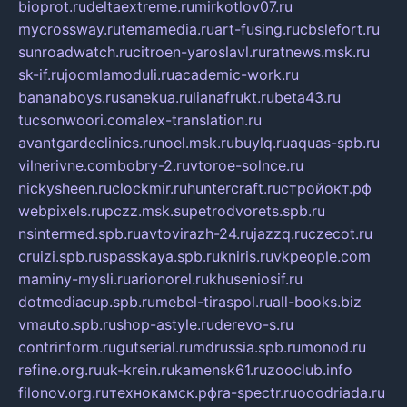
bioprot.ru
deltaextreme.ru
mirkotlov07.ru
mycrossway.ru
temamedia.ru
art-fusing.ru
cbslefort.ru
sunroadwatch.ru
citroen-yaroslavl.ru
ratnews.msk.ru
sk-if.ru
joomlamoduli.ru
academic-work.ru
bananaboys.ru
sanekua.ru
lianafrukt.ru
beta43.ru
tucsonwoori.com
alex-translation.ru
avantgardeclinics.ru
noel.msk.ru
buylq.ru
aquas-spb.ru
vilnerivne.com
bobry-2.ru
vtoroe-solnce.ru
nickysheen.ru
clockmir.ru
huntercraft.ru
стройокт.рф
webpixels.ru
pczz.msk.su
petrodvorets.spb.ru
nsintermed.spb.ru
avtovirazh-24.ru
jazzq.ru
czecot.ru
cruizi.spb.ru
spasskaya.spb.ru
kniris.ru
vkpeople.com
maminy-mysli.ru
arionorel.ru
khuseniosif.ru
dotmediacup.spb.ru
mebel-tiraspol.ru
all-books.biz
vmauto.spb.ru
shop-astyle.ru
derevo-s.ru
contrinform.ru
gutserial.ru
mdrussia.spb.ru
monod.ru
refine.org.ru
uk-krein.ru
kamensk61.ru
zooclub.info
filonov.org.ru
технокамск.рф
ra-spectr.ru
ooodriada.ru