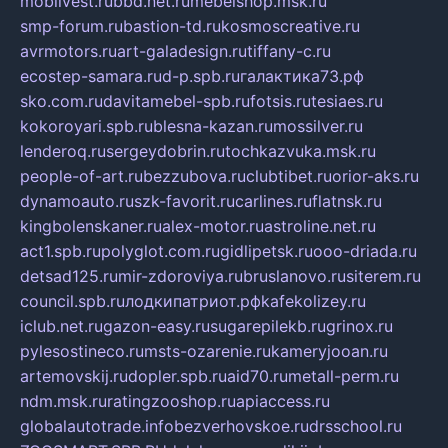
mobilvest.ru
bbd.net.ru
mebelshop.msk.ru
smp-forum.ru
bastion-td.ru
kosmoscreative.ru
avrmotors.ru
art-galadesign.ru
tiffany-c.ru
ecostep-samara.ru
d-p.spb.ru
галактика73.рф
sko.com.ru
davitamebel-spb.ru
fotsis.ru
tesiaes.ru
kokoroyari.spb.ru
blesna-kazan.ru
mossilver.ru
lenderoq.ru
sergeydobrin.ru
tochkazvuka.msk.ru
people-of-art.ru
bezzubova.ru
clubtibet.ru
orior-aks.ru
dynamoauto.ru
szk-favorit.ru
carlines.ru
flatnsk.ru
kingbolenskaner.ru
alex-motor.ru
astroline.net.ru
act1.spb.ru
polyglot.com.ru
gidlipetsk.ru
ooo-driada.ru
detsad125.ru
mir-zdoroviya.ru
bruslanovo.ru
siterem.ru
council.spb.ru
лодкипатриот.рф
kafekolizey.ru
iclub.net.ru
gazon-easy.ru
sugarepilekb.ru
grinox.ru
pylesostineco.ru
msts-ozarenie.ru
kameryjooan.ru
artemovskij.ru
dopler.spb.ru
aid70.ru
metall-perm.ru
ndm.msk.ru
ratingzooshop.ru
apiaccess.ru
globalautotrade.info
bezverhovskoe.ru
drsschool.ru