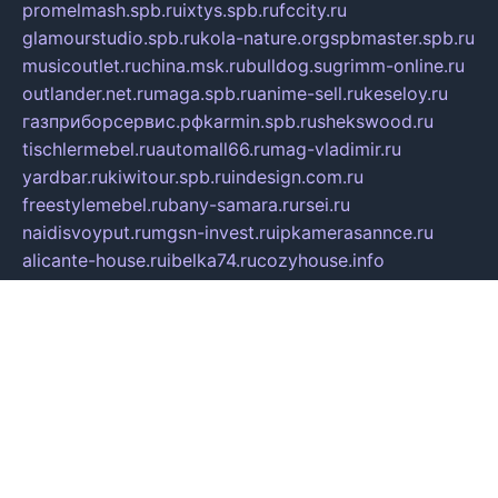
promelmash.spb.ru
ixtys.spb.ru
fccity.ru
glamourstudio.spb.ru
kola-nature.org
spbmaster.spb.ru
musicoutlet.ru
china.msk.ru
bulldog.su
grimm-online.ru
outlander.net.ru
maga.spb.ru
anime-sell.ru
keseloy.ru
газприборсервис.рф
karmin.spb.ru
shekswood.ru
tischlermebel.ru
automall66.ru
mag-vladimir.ru
yardbar.ru
kiwitour.spb.ru
indesign.com.ru
freestylemebel.ru
bany-samara.ru
rsei.ru
naidisvoyput.ru
mgsn-invest.ru
ipkamerasannce.ru
alicante-house.ru
ibelka74.ru
cozyhouse.info
vlkargalev-studio.ru
700mb.ru
figura-ufa.ru
alina-live.ru
belarusiannews.ru
womenknow.ru
dos-vniimk.ru
sega.net.ru
dv.net.ru
phenomenonsofhistory.com
telesputnik.net.ru
wall.pp.ru
pylesosroidmi.ru
gtc-clan.ru
cligs.ru
bibikazap.ru
popova.org.ru
netwhistler.spb.ru
bellvil.ru
bonzon.ru
iss-vladik.ru
defiparis.net.ru
las-gryzas.ru
amku.ru
electednews.spb.ru
feather.org.ru
spar72.ru
tankiigri.ru