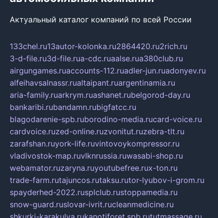
Актуальный каталог компаний по всей России
133chel.ru
13autor-kolonka.ru
2864420.ru
2rich.ru
3-d-file.ru
3d-file.ru
a-cdc.ru
aalse.ru
a380club.ru
airgungames.ru
accounts-112.ru
adler-jun.ru
adonyev.ru
alfeihavsalnassr.ru
altaipant.ru
argentinamia.ru
aria-family.ru
arkrym.ru
ashanet.ru
belgorod-day.ru
bankaribi.ru
bandamn.ru
bigfatcc.ru
blagodarenie-spb.ru
borodino-media.ru
card-voice.ru
cardvoice.ru
zed-online.ru
zvonitut.ru
zebra-tlt.ru
zarafshan.ru
york-life.ru
vintovoykompressor.ru
vladivostok-map.ru
vlknrussia.ru
wasabi-shop.ru
webamator.ru
zaryna.ru
youtubefree.ru
x-ton.ru
trade-farm.ru
tajuncos.ru
taksu.ru
tor-lyubov-i-grom.ru
spayderhed-2022.ru
splclub.ru
stoppamedia.ru
snow-guard.ru
slovar-ivrit.ru
cleanmedicine.ru
shkurki-karakulya.ru
kanotiforet.spb.ru
tutmassage.ru