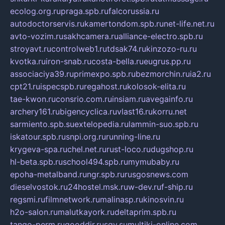
ecolog.org.ru
praga.spb.ru
falcorussia.ru
autodoctorservis.ru
kamertondom.spb.ru
net-life.net.ru
avto-vozim.ru
sakhcamera.ru
alliance-electro.spb.ru
stroyavt.ru
controlweb1.ru
tdsak74.ru
kinzozo-ru.ru
kvotka.ru
iron-snab.ru
costa-bella.ru
eugrus.pp.ru
associaciya39.ru
primexpo.spb.ru
bezmorchin.ru
ia2.ru
cpt21.ru
ispecspb.ru
regahost.ru
kolosok-elita.ru
tae-kwon.ru
consrio.com.ru
insiam.ru
avegainfo.ru
archery161.ru
bigencyclica.ru
vlast16.ru
korru.net
sarmiento.spb.su
extelopedia.ru
lammin-suo.spb.ru
iskatour.spb.ru
snpi.org.ru
running-line.ru
krygeva-spa.ru
chel.net.ru
rust-loco.ru
dugshop.ru
hl-beta.spb.ru
school494.spb.ru
mymubaby.ru
epoha-metalband.ru
ngr.spb.ru
rusgosnews.com
dieselvostok.ru
24hostel.msk.ru
w-dev.ru
f-ship.ru
regsmi.ru
filmnetwork.ru
malinasp.ru
kinosvin.ru
h2o-salon.ru
malutkayork.ru
deltaprim.spb.ru
tango-perm.ru
gooddir.ru
sgv.su
multiki-online.com