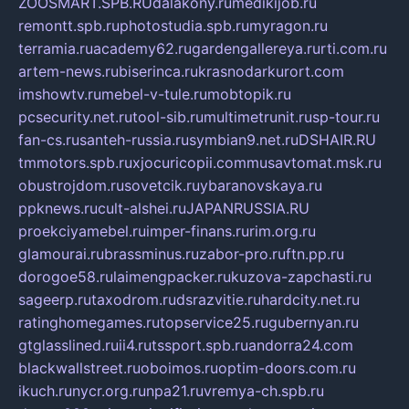
ZOOSMART.SPB.RU
dalakony.ru
medikijob.ru
remontt.spb.ru
photostudia.spb.ru
myragon.ru
terramia.ru
academy62.ru
gardengallereya.ru
rti.com.ru
artem-news.ru
biserinca.ru
krasnodarkurort.com
imshowtv.ru
mebel-v-tule.ru
mobtopik.ru
pcsecurity.net.ru
tool-sib.ru
multimetrunit.ru
sp-tour.ru
fan-cs.ru
santeh-russia.ru
symbian9.net.ru
DSHAIR.RU
tmmotors.spb.ru
xjocuricopii.com
musavtomat.msk.ru
obustrojdom.ru
sovetcik.ru
ybaranovskaya.ru
ppknews.ru
cult-alshei.ru
JAPANRUSSIA.RU
proekciyamebel.ru
imper-finans.ru
rim.org.ru
glamourai.ru
brassminus.ru
zabor-pro.ru
ftn.pp.ru
dorogoe58.ru
laimengpacker.ru
kuzova-zapchasti.ru
sageerp.ru
taxodrom.ru
dsrazvitie.ru
hardcity.net.ru
ratinghomegames.ru
topservice25.ru
gubernyan.ru
gtglasslined.ru
ii4.ru
tssport.spb.ru
andorra24.com
blackwallstreet.ru
oboimos.ru
optim-doors.com.ru
ikuch.ru
nycr.org.ru
npa21.ru
vremya-ch.spb.ru