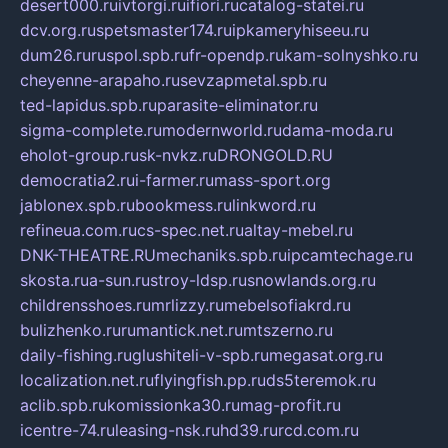
desert000.ru
ivtorgi.ru
ifiori.ru
catalog-statei.ru
dcv.org.ru
spetsmaster174.ru
ipkameryhiseeu.ru
dum26.ru
ruspol.spb.ru
fr-opendp.ru
kam-solnyshko.ru
cheyenne-arapaho.ru
sevzapmetal.spb.ru
ted-lapidus.spb.ru
parasite-eliminator.ru
sigma-complete.ru
modernworld.ru
dama-moda.ru
eholot-group.ru
sk-nvkz.ru
DRONGOLD.RU
democratia2.ru
i-farmer.ru
mass-sport.org
jablonex.spb.ru
bookmess.ru
linkword.ru
refineua.com.ru
cs-spec.net.ru
altay-mebel.ru
DNK-THEATRE.RU
mechaniks.spb.ru
ipcamtechage.ru
skosta.ru
a-sun.ru
stroy-ldsp.ru
snowlands.org.ru
childrensshoes.ru
mrlizzy.ru
mebelsofiakrd.ru
bulizhenko.ru
rumantick.net.ru
mtszerno.ru
daily-fishing.ru
glushiteli-v-spb.ru
megasat.org.ru
localization.net.ru
flyingfish.pp.ru
ds5teremok.ru
aclib.spb.ru
komissionka30.ru
mag-profit.ru
icentre-74.ru
leasing-nsk.ru
hd39.ru
rcd.com.ru