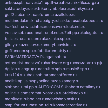
ankou.spb.ru
alvesta1.ru
pdf-creator.ru
nix-files.org.ru
sakhatoday.ru
elektrikersymboler.ru
sputnikyes.ru
golf2club.msk.ru
aeforums.ru
zallclub.ru
multimodal.msk.ru
habaigry.ru
haikko.ru
sobakopedia.ru
isz-fest.ru
ewnc.info
screensaver-clock.net.ru
volnav.spb.ru
comnat.ru
npf.net.ru
7bit.pp.ru
kalugatur.ru
tesiaes.ru
card.com.ru
kazanka.spb.ru
gildiya-kuznecov.ru
kameryboavision.ru
griffoncom.spb.ru
fabrika-emotsiy.ru
PARK-MATROSOVA.RU
agat.spb.ru
avtoyurist-moskva1.ru
hardware.org.ru
схема-авто.рф
dg-lab.ru
angrup.ru
recruiter.spb.ru
music8.spb.ru
krsk124.ru
kubok.spb.ru
romanofforex.ru
analitikaplus.ru
spyonline.ru
zosikamery.ru
sloboda-ural.pp.ru
AUTO-COM.SU
hohota.net
alimy.ru
online-z.com
aromat-vostoka.ru
otdelkaexp.ru
mobilvest.ru
bbd.net.ru
mebelshop.msk.ru
smp-forum.ru
bastion-td.ru
kosmoscreative.ru