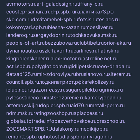
avrmotors.ru
art-galadesign.ru
tiffany-c.ru
ecostep-samara.ru
d-p.spb.ru
галактика73.рф
sko.com.ru
davitamebel-spb.ru
fotsis.ru
tesiaes.ru
kokoroyari.spb.ru
blesna-kazan.ru
mossilver.ru
lenderoq.ru
sergeydobrin.ru
tochkazvuka.msk.ru
people-of-art.ru
bezzubova.ru
clubtibet.ru
orior-aks.ru
dynamoauto.ru
szk-favorit.ru
carlines.ru
flatnsk.ru
kingbolenskaner.ru
alex-motor.ru
astroline.net.ru
act1.spb.ru
polyglot.com.ru
gidlipetsk.ru
ooo-driada.ru
detsad125.ru
mir-zdoroviya.ru
bruslanovo.ru
siterem.ru
council.spb.ru
лодкипатриот.рф
kafekolizey.ru
iclub.net.ru
gazon-easy.ru
sugarepilekb.ru
grinox.ru
pylesostineco.ru
msts-ozarenie.ru
kameryjooan.ru
artemovskij.ru
dopler.spb.ru
aid70.ru
metall-perm.ru
ndm.msk.ru
ratingzooshop.ru
apiaccess.ru
globalautotrade.info
bezverhovskoe.ru
drsschool.ru
ZOOSMART.SPB.RU
dalakony.ru
medikijob.ru
remontt.spb.ru
photostudia.spb.ru
myragon.ru