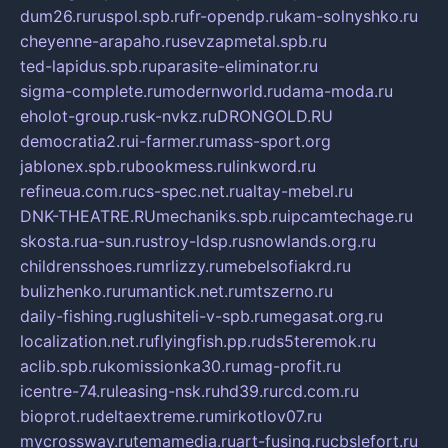
dum26.ru
ruspol.spb.ru
fr-opendp.ru
kam-solnyshko.ru
cheyenne-arapaho.ru
sevzapmetal.spb.ru
ted-lapidus.spb.ru
parasite-eliminator.ru
sigma-complete.ru
modernworld.ru
dama-moda.ru
eholot-group.ru
sk-nvkz.ru
DRONGOLD.RU
democratia2.ru
i-farmer.ru
mass-sport.org
jablonex.spb.ru
bookmess.ru
linkword.ru
refineua.com.ru
cs-spec.net.ru
altay-mebel.ru
DNK-THEATRE.RU
mechaniks.spb.ru
ipcamtechage.ru
skosta.ru
a-sun.ru
stroy-ldsp.ru
snowlands.org.ru
childrensshoes.ru
mrlizzy.ru
mebelsofiakrd.ru
bulizhenko.ru
rumantick.net.ru
mtszerno.ru
daily-fishing.ru
glushiteli-v-spb.ru
megasat.org.ru
localization.net.ru
flyingfish.pp.ru
ds5teremok.ru
aclib.spb.ru
komissionka30.ru
mag-profit.ru
icentre-74.ru
leasing-nsk.ru
hd39.ru
rcd.com.ru
bioprot.ru
deltaextreme.ru
mirkotlov07.ru
mycrossway.ru
temamedia.ru
art-fusing.ru
cbslefort.ru