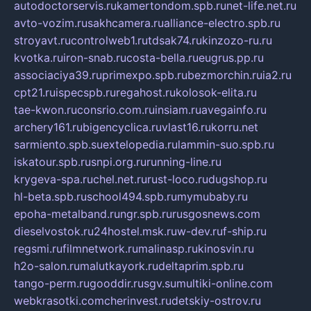
autodoctorservis.ru
kamertondom.spb.ru
net-life.net.ru
avto-vozim.ru
sakhcamera.ru
alliance-electro.spb.ru
stroyavt.ru
controlweb1.ru
tdsak74.ru
kinzozo-ru.ru
kvotka.ru
iron-snab.ru
costa-bella.ru
eugrus.pp.ru
associaciya39.ru
primexpo.spb.ru
bezmorchin.ru
ia2.ru
cpt21.ru
ispecspb.ru
regahost.ru
kolosok-elita.ru
tae-kwon.ru
consrio.com.ru
insiam.ru
avegainfo.ru
archery161.ru
bigencyclica.ru
vlast16.ru
korru.net
sarmiento.spb.su
extelopedia.ru
lammin-suo.spb.ru
iskatour.spb.ru
snpi.org.ru
running-line.ru
krygeva-spa.ru
chel.net.ru
rust-loco.ru
dugshop.ru
hl-beta.spb.ru
school494.spb.ru
mymubaby.ru
epoha-metalband.ru
ngr.spb.ru
rusgosnews.com
dieselvostok.ru
24hostel.msk.ru
w-dev.ru
f-ship.ru
regsmi.ru
filmnetwork.ru
malinasp.ru
kinosvin.ru
h2o-salon.ru
malutkayork.ru
deltaprim.spb.ru
tango-perm.ru
gooddir.ru
sgv.su
multiki-online.com
webkrasotki.com
cherinvest.ru
detskiy-ostrov.ru