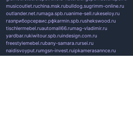
musicoutlet.ru
china.msk.ru
bulldog.su
grimm-online.ru
outlander.net.ru
maga.spb.ru
anime-sell.ru
keseloy.ru
газприборсервис.рф
karmin.spb.ru
shekswood.ru
tischlermebel.ru
automall66.ru
mag-vladimir.ru
yardbar.ru
kiwitour.spb.ru
indesign.com.ru
freestylemebel.ru
bany-samara.ru
rsei.ru
naidisvoyput.ru
mgsn-invest.ru
ipkamerasannce.ru
alicante-house.ru
ibelka74.ru
cozyhouse.info
vlkargalev-studio.ru
700mb.ru
figura-ufa.ru
alina-live.ru
belarusiannews.ru
womenknow.ru
dos-vniimk.ru
sega.net.ru
dv.net.ru
phenomenonsofhistory.com
telesputnik.net.ru
wall.pp.ru
pylesosroidmi.ru
gtc-clan.ru
cligs.ru
bibikazap.ru
popova.org.ru
netwhistler.spb.ru
bellvil.ru
bonzon.ru
iss-vladik.ru
defiparis.net.ru
las-gryzas.ru
amku.ru
electednews.spb.ru
feather.org.ru
spar72.ru
tankiigri.ru
dominus.com.ru
ibtree.ru
sanykool.pp.ru
unixlib.org.ru
menatep.spb.ru
gartenterrassen.ru
printeka.ru