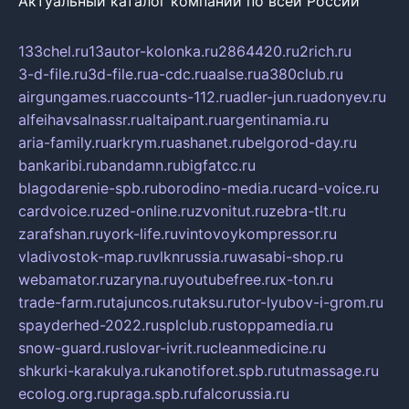
Актуальный каталог компаний по всей России
133chel.ru
13autor-kolonka.ru
2864420.ru
2rich.ru
3-d-file.ru
3d-file.ru
a-cdc.ru
aalse.ru
a380club.ru
airgungames.ru
accounts-112.ru
adler-jun.ru
adonyev.ru
alfeihavsalnassr.ru
altaipant.ru
argentinamia.ru
aria-family.ru
arkrym.ru
ashanet.ru
belgorod-day.ru
bankaribi.ru
bandamn.ru
bigfatcc.ru
blagodarenie-spb.ru
borodino-media.ru
card-voice.ru
cardvoice.ru
zed-online.ru
zvonitut.ru
zebra-tlt.ru
zarafshan.ru
york-life.ru
vintovoykompressor.ru
vladivostok-map.ru
vlknrussia.ru
wasabi-shop.ru
webamator.ru
zaryna.ru
youtubefree.ru
x-ton.ru
trade-farm.ru
tajuncos.ru
taksu.ru
tor-lyubov-i-grom.ru
spayderhed-2022.ru
splclub.ru
stoppamedia.ru
snow-guard.ru
slovar-ivrit.ru
cleanmedicine.ru
shkurki-karakulya.ru
kanotiforet.spb.ru
tutmassage.ru
ecolog.org.ru
praga.spb.ru
falcorussia.ru