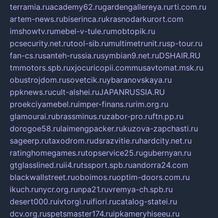
terramia.ru
academy62.ru
gardengallereya.ru
rti.com.ru
artem-news.ru
biserinca.ru
krasnodarkurort.com
imshowtv.ru
mebel-v-tule.ru
mobtopik.ru
pcsecurity.net.ru
tool-sib.ru
multimetrunit.ru
sp-tour.ru
fan-cs.ru
santeh-russia.ru
symbian9.net.ru
DSHAIR.RU
tmmotors.spb.ru
xjocuricopii.com
musavtomat.msk.ru
obustrojdom.ru
sovetcik.ru
ybaranovskaya.ru
ppknews.ru
cult-alshei.ru
JAPANRUSSIA.RU
proekciyamebel.ru
imper-finans.ru
rim.org.ru
glamourai.ru
brassminus.ru
zabor-pro.ru
ftn.pp.ru
dorogoe58.ru
laimengpacker.ru
kuzova-zapchasti.ru
sageerp.ru
taxodrom.ru
dsrazvitie.ru
hardcity.net.ru
ratinghomegames.ru
topservice25.ru
gubernyan.ru
gtglasslined.ru
ii4.ru
tssport.spb.ru
andorra24.com
blackwallstreet.ru
oboimos.ru
optim-doors.com.ru
ikuch.ru
nycr.org.ru
npa21.ru
vremya-ch.spb.ru
desert000.ru
ivtorgi.ru
ifiori.ru
catalog-statei.ru
dcv.org.ru
spetsmaster174.ru
ipkameryhiseeu.ru