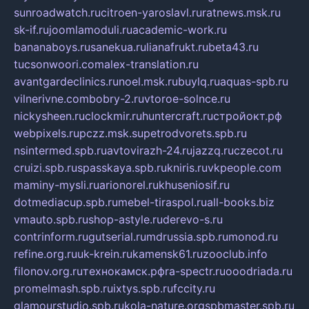
sunroadwatch.ru
citroen-yaroslavl.ru
ratnews.msk.ru
sk-if.ru
joomlamoduli.ru
academic-work.ru
bananaboys.ru
sanekua.ru
lianafrukt.ru
beta43.ru
tucsonwoori.com
alex-translation.ru
avantgardeclinics.ru
noel.msk.ru
buylq.ru
aquas-spb.ru
vilnerivne.com
bobry-2.ru
vtoroe-solnce.ru
nickysheen.ru
clockmir.ru
huntercraft.ru
стройокт.рф
webpixels.ru
pczz.msk.su
petrodvorets.spb.ru
nsintermed.spb.ru
avtovirazh-24.ru
jazzq.ru
czecot.ru
cruizi.spb.ru
spasskaya.spb.ru
kniris.ru
vkpeople.com
maminy-mysli.ru
arionorel.ru
khuseniosif.ru
dotmediacup.spb.ru
mebel-tiraspol.ru
all-books.biz
vmauto.spb.ru
shop-astyle.ru
derevo-s.ru
contrinform.ru
gutserial.ru
mdrussia.spb.ru
monod.ru
refine.org.ru
uk-krein.ru
kamensk61.ru
zooclub.info
filonov.org.ru
технокамск.рф
ra-spectr.ru
ooodriada.ru
promelmash.spb.ru
ixtys.spb.ru
fccity.ru
glamourstudio.spb.ru
kola-nature.org
spbmaster.spb.ru