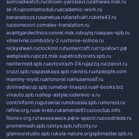
sunroadwatch.ru
citroen-yaroslavl.ru
ratnews.msk.ru
sk-if.ru
joomlamoduli.ru
academic-work.ru
bananaboys.ru
sanekua.ru
lianafrukt.ru
beta43.ru
tucsonwoori.com
alex-translation.ru
avantgardeclinics.ru
noel.msk.ru
buylq.ru
aquas-spb.ru
vilnerivne.com
bobry-2.ru
vtoroe-solnce.ru
nickysheen.ru
clockmir.ru
huntercraft.ru
стройокт.рф
webpixels.ru
pczz.msk.su
petrodvorets.spb.ru
nsintermed.spb.ru
avtovirazh-24.ru
jazzq.ru
czecot.ru
cruizi.spb.ru
spasskaya.spb.ru
kniris.ru
vkpeople.com
maminy-mysli.ru
arionorel.ru
khuseniosif.ru
dotmediacup.spb.ru
mebel-tiraspol.ru
all-books.biz
vmauto.spb.ru
shop-astyle.ru
derevo-s.ru
contrinform.ru
gutserial.ru
mdrussia.spb.ru
monod.ru
refine.org.ru
uk-krein.ru
kamensk61.ru
zooclub.info
filonov.org.ru
технокамск.рф
ra-spectr.ru
ooodriada.ru
promelmash.spb.ru
ixtys.spb.ru
fccity.ru
glamourstudio.spb.ru
kola-nature.org
spbmaster.spb.ru