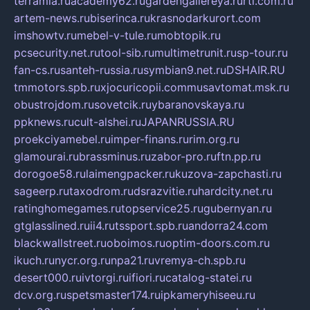
terramia.ru
academy62.ru
gardengallereya.ru
rti.com.ru
artem-news.ru
biserinca.ru
krasnodarkurort.com
imshowtv.ru
mebel-v-tule.ru
mobtopik.ru
pcsecurity.net.ru
tool-sib.ru
multimetrunit.ru
sp-tour.ru
fan-cs.ru
santeh-russia.ru
symbian9.net.ru
DSHAIR.RU
tmmotors.spb.ru
xjocuricopii.com
musavtomat.msk.ru
obustrojdom.ru
sovetcik.ru
ybaranovskaya.ru
ppknews.ru
cult-alshei.ru
JAPANRUSSIA.RU
proekciyamebel.ru
imper-finans.ru
rim.org.ru
glamourai.ru
brassminus.ru
zabor-pro.ru
ftn.pp.ru
dorogoe58.ru
laimengpacker.ru
kuzova-zapchasti.ru
sageerp.ru
taxodrom.ru
dsrazvitie.ru
hardcity.net.ru
ratinghomegames.ru
topservice25.ru
gubernyan.ru
gtglasslined.ru
ii4.ru
tssport.spb.ru
andorra24.com
blackwallstreet.ru
oboimos.ru
optim-doors.com.ru
ikuch.ru
nycr.org.ru
npa21.ru
vremya-ch.spb.ru
desert000.ru
ivtorgi.ru
ifiori.ru
catalog-statei.ru
dcv.org.ru
spetsmaster174.ru
ipkameryhiseeu.ru