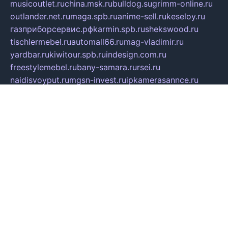
musicoutlet.ru
china.msk.ru
bulldog.su
grimm-online.ru
outlander.net.ru
maga.spb.ru
anime-sell.ru
keseloy.ru
газприборсервис.рф
karmin.spb.ru
shekswood.ru
tischlermebel.ru
automall66.ru
mag-vladimir.ru
yardbar.ru
kiwitour.spb.ru
indesign.com.ru
freestylemebel.ru
bany-samara.ru
rsei.ru
naidisvoyput.ru
mgsn-invest.ru
ipkamerasannce.ru
alicante-house.ru
ibelka74.ru
cozyhouse.info
vlkargalev-studio.ru
700mb.ru
figura-ufa.ru
alina-live.ru
belarusiannews.ru
womenknow.ru
dos-vniimk.ru
sega.net.ru
dv.net.ru
phenomenonsofhistory.com
telesputnik.net.ru
wall.pp.ru
pylesosroidmi.ru
gtc-clan.ru
cligs.ru
bibikazap.ru
popova.org.ru
netwhistler.spb.ru
bellvil.ru
bonzon.ru
iss-vladik.ru
defiparis.net.ru
las-gryzas.ru
amku.ru
electednews.spb.ru
feather.org.ru
spar72.ru
tankiigri.ru
dominus.com.ru
ibtree.ru
sanykool.pp.ru
unixlib.org.ru
menatep.spb.ru
gartenterrassen.ru
printeka.ru