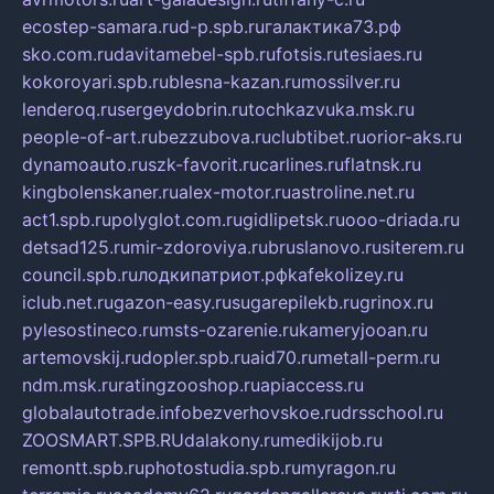
ecostep-samara.ru
d-p.spb.ru
галактика73.рф
sko.com.ru
davitamebel-spb.ru
fotsis.ru
tesiaes.ru
kokoroyari.spb.ru
blesna-kazan.ru
mossilver.ru
lenderoq.ru
sergeydobrin.ru
tochkazvuka.msk.ru
people-of-art.ru
bezzubova.ru
clubtibet.ru
orior-aks.ru
dynamoauto.ru
szk-favorit.ru
carlines.ru
flatnsk.ru
kingbolenskaner.ru
alex-motor.ru
astroline.net.ru
act1.spb.ru
polyglot.com.ru
gidlipetsk.ru
ooo-driada.ru
detsad125.ru
mir-zdoroviya.ru
bruslanovo.ru
siterem.ru
council.spb.ru
лодкипатриот.рф
kafekolizey.ru
iclub.net.ru
gazon-easy.ru
sugarepilekb.ru
grinox.ru
pylesostineco.ru
msts-ozarenie.ru
kameryjooan.ru
artemovskij.ru
dopler.spb.ru
aid70.ru
metall-perm.ru
ndm.msk.ru
ratingzooshop.ru
apiaccess.ru
globalautotrade.info
bezverhovskoe.ru
drsschool.ru
ZOOSMART.SPB.RU
dalakony.ru
medikijob.ru
remontt.spb.ru
photostudia.spb.ru
myragon.ru