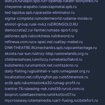
dum26.ru
ruspol.spb.ru
fr-opendp.ru
kam-solnyshko.ru
cheyenne-arapaho.ru
sevzapmetal.spb.ru
ted-lapidus.spb.ru
parasite-eliminator.ru
sigma-complete.ru
modernworld.ru
dama-moda.ru
eholot-group.ru
sk-nvkz.ru
DRONGOLD.RU
democratia2.ru
i-farmer.ru
mass-sport.org
jablonex.spb.ru
bookmess.ru
linkword.ru
refineua.com.ru
cs-spec.net.ru
altay-mebel.ru
DNK-THEATRE.RU
mechaniks.spb.ru
ipcamtechage.ru
skosta.ru
a-sun.ru
stroy-ldsp.ru
snowlands.org.ru
childrensshoes.ru
mrlizzy.ru
mebelsofiakrd.ru
bulizhenko.ru
rumantick.net.ru
mtszerno.ru
daily-fishing.ru
glushiteli-v-spb.ru
megasat.org.ru
localization.net.ru
flyingfish.pp.ru
ds5teremok.ru
aclib.spb.ru
komissionka30.ru
mag-profit.ru
icentre-74.ru
leasing-nsk.ru
hd39.ru
rcd.com.ru
bioprot.ru
deltaextreme.ru
mirkotlov07.ru
mycrossway.ru
temamedia.ru
art-fusing.ru
cbslefort.ru