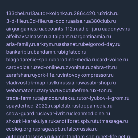
133chel.ru
13autor-kolonka.ru
2864420.ru
2rich.ru
3-d-file.ru
3d-file.ru
a-cdc.ru
aalse.ru
a380club.ru
airgungames.ru
accounts-112.ru
adler-jun.ru
adonyev.ru
alfeihavsalnassr.ru
altaipant.ru
argentinamia.ru
aria-family.ru
arkrym.ru
ashanet.ru
belgorod-day.ru
bankaribi.ru
bandamn.ru
bigfatcc.ru
blagodarenie-spb.ru
borodino-media.ru
card-voice.ru
cardvoice.ru
zed-online.ru
zvonitut.ru
zebra-tlt.ru
zarafshan.ru
york-life.ru
vintovoykompressor.ru
vladivostok-map.ru
vlknrussia.ru
wasabi-shop.ru
webamator.ru
zaryna.ru
youtubefree.ru
x-ton.ru
trade-farm.ru
tajuncos.ru
taksu.ru
tor-lyubov-i-grom.ru
spayderhed-2022.ru
splclub.ru
stoppamedia.ru
snow-guard.ru
slovar-ivrit.ru
cleanmedicine.ru
shkurki-karakulya.ru
kanotiforet.spb.ru
tutmassage.ru
ecolog.org.ru
praga.spb.ru
falcorussia.ru
autodoctorservis.ru
kamertondom.spb.ru
net-life.net.ru