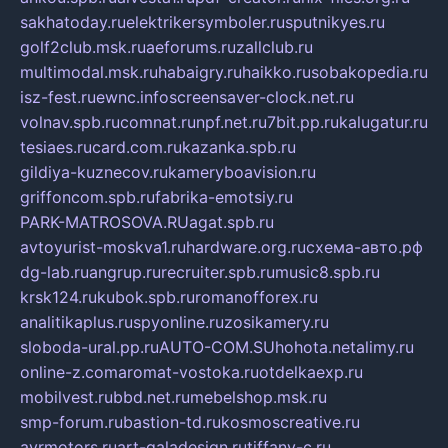
sakhatoday.ru
elektrikersymboler.ru
sputnikyes.ru
golf2club.msk.ru
aeforums.ru
zallclub.ru
multimodal.msk.ru
habaigry.ru
haikko.ru
sobakopedia.ru
isz-fest.ru
ewnc.info
screensaver-clock.net.ru
volnav.spb.ru
comnat.ru
npf.net.ru
7bit.pp.ru
kalugatur.ru
tesiaes.ru
card.com.ru
kazanka.spb.ru
gildiya-kuznecov.ru
kameryboavision.ru
griffoncom.spb.ru
fabrika-emotsiy.ru
PARK-MATROSOVA.RU
agat.spb.ru
avtoyurist-moskva1.ru
hardware.org.ru
схема-авто.рф
dg-lab.ru
angrup.ru
recruiter.spb.ru
music8.spb.ru
krsk124.ru
kubok.spb.ru
romanofforex.ru
analitikaplus.ru
spyonline.ru
zosikamery.ru
sloboda-ural.pp.ru
AUTO-COM.SU
hohota.net
alimy.ru
online-z.com
aromat-vostoka.ru
otdelkaexp.ru
mobilvest.ru
bbd.net.ru
mebelshop.msk.ru
smp-forum.ru
bastion-td.ru
kosmoscreative.ru
avrmotors.ru
art-galadesign.ru
tiffany-c.ru