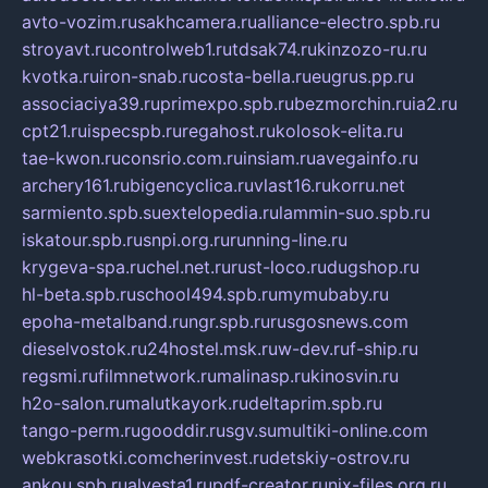
avto-vozim.ru
sakhcamera.ru
alliance-electro.spb.ru
stroyavt.ru
controlweb1.ru
tdsak74.ru
kinzozo-ru.ru
kvotka.ru
iron-snab.ru
costa-bella.ru
eugrus.pp.ru
associaciya39.ru
primexpo.spb.ru
bezmorchin.ru
ia2.ru
cpt21.ru
ispecspb.ru
regahost.ru
kolosok-elita.ru
tae-kwon.ru
consrio.com.ru
insiam.ru
avegainfo.ru
archery161.ru
bigencyclica.ru
vlast16.ru
korru.net
sarmiento.spb.su
extelopedia.ru
lammin-suo.spb.ru
iskatour.spb.ru
snpi.org.ru
running-line.ru
krygeva-spa.ru
chel.net.ru
rust-loco.ru
dugshop.ru
hl-beta.spb.ru
school494.spb.ru
mymubaby.ru
epoha-metalband.ru
ngr.spb.ru
rusgosnews.com
dieselvostok.ru
24hostel.msk.ru
w-dev.ru
f-ship.ru
regsmi.ru
filmnetwork.ru
malinasp.ru
kinosvin.ru
h2o-salon.ru
malutkayork.ru
deltaprim.spb.ru
tango-perm.ru
gooddir.ru
sgv.su
multiki-online.com
webkrasotki.com
cherinvest.ru
detskiy-ostrov.ru
ankou.spb.ru
alvesta1.ru
pdf-creator.ru
nix-files.org.ru