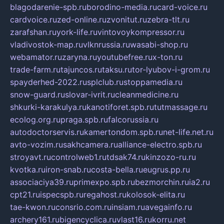
blagodarenie-spb.ru
borodino-media.ru
card-voice.ru
cardvoice.ru
zed-online.ru
zvonitut.ru
zebra-tlt.ru
zarafshan.ru
york-life.ru
vintovoykompressor.ru
vladivostok-map.ru
vlknrussia.ru
wasabi-shop.ru
webamator.ru
zaryna.ru
youtubefree.ru
x-ton.ru
trade-farm.ru
tajuncos.ru
taksu.ru
tor-lyubov-i-grom.ru
spayderhed-2022.ru
splclub.ru
stoppamedia.ru
snow-guard.ru
slovar-ivrit.ru
cleanmedicine.ru
shkurki-karakulya.ru
kanotiforet.spb.ru
tutmassage.ru
ecolog.org.ru
praga.spb.ru
falcorussia.ru
autodoctorservis.ru
kamertondom.spb.ru
net-life.net.ru
avto-vozim.ru
sakhcamera.ru
alliance-electro.spb.ru
stroyavt.ru
controlweb1.ru
tdsak74.ru
kinzozo-ru.ru
kvotka.ru
iron-snab.ru
costa-bella.ru
eugrus.pp.ru
associaciya39.ru
primexpo.spb.ru
bezmorchin.ru
ia2.ru
cpt21.ru
ispecspb.ru
regahost.ru
kolosok-elita.ru
tae-kwon.ru
consrio.com.ru
insiam.ru
avegainfo.ru
archery161.ru
bigencyclica.ru
vlast16.ru
korru.net