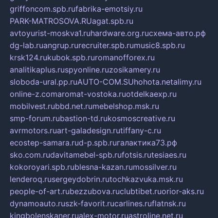
griffoncom.spb.ru
fabrika-emotsiy.ru
PARK-MATROSOVA.RU
agat.spb.ru
avtoyurist-moskva1.ru
hardware.org.ru
схема-авто.рф
dg-lab.ru
angrup.ru
recruiter.spb.ru
music8.spb.ru
krsk124.ru
kubok.spb.ru
romanofforex.ru
analitikaplus.ru
spyonline.ru
zosikamery.ru
sloboda-ural.pp.ru
AUTO-COM.SU
hohota.net
alimy.ru
online-z.com
aromat-vostoka.ru
otdelkaexp.ru
mobilvest.ru
bbd.net.ru
mebelshop.msk.ru
smp-forum.ru
bastion-td.ru
kosmoscreative.ru
avrmotors.ru
art-galadesign.ru
tiffany-c.ru
ecostep-samara.ru
d-p.spb.ru
галактика73.рф
sko.com.ru
davitamebel-spb.ru
fotsis.ru
tesiaes.ru
kokoroyari.spb.ru
blesna-kazan.ru
mossilver.ru
lenderoq.ru
sergeydobrin.ru
tochkazvuka.msk.ru
people-of-art.ru
bezzubova.ru
clubtibet.ru
orior-aks.ru
dynamoauto.ru
szk-favorit.ru
carlines.ru
flatnsk.ru
kingbolenskaner.ru
alex-motor.ru
astroline.net.ru