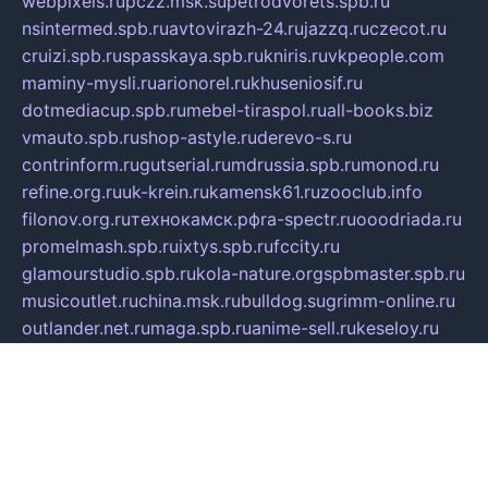
webpixels.ru
pczz.msk.su
petrodvorets.spb.ru
nsintermed.spb.ru
avtovirazh-24.ru
jazzq.ru
czecot.ru
cruizi.spb.ru
spasskaya.spb.ru
kniris.ru
vkpeople.com
maminy-mysli.ru
arionorel.ru
khuseniosif.ru
dotmediacup.spb.ru
mebel-tiraspol.ru
all-books.biz
vmauto.spb.ru
shop-astyle.ru
derevo-s.ru
contrinform.ru
gutserial.ru
mdrussia.spb.ru
monod.ru
refine.org.ru
uk-krein.ru
kamensk61.ru
zooclub.info
filonov.org.ru
технокамск.рф
ra-spectr.ru
ooodriada.ru
promelmash.spb.ru
ixtys.spb.ru
fccity.ru
glamourstudio.spb.ru
kola-nature.org
spbmaster.spb.ru
musicoutlet.ru
china.msk.ru
bulldog.su
grimm-online.ru
outlander.net.ru
maga.spb.ru
anime-sell.ru
keseloy.ru
газприборсервис.рф
karmin.spb.ru
shekswood.ru
tischlermebel.ru
automall66.ru
mag-vladimir.ru
yardbar.ru
kiwitour.spb.ru
indesign.com.ru
freestylemebel.ru
bany-samara.ru
rsei.ru
naidisvoyput.ru
mgsn-invest.ru
ipkamerasannce.ru