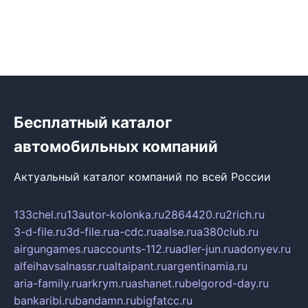
Бесплатный каталог
автомобильных компаний
Актуальный каталог компаний по всей России
133chel.ru
13autor-kolonka.ru
2864420.ru
2rich.ru
3-d-file.ru
3d-file.ru
a-cdc.ru
aalse.ru
a380club.ru
airgungames.ru
accounts-112.ru
adler-jun.ru
adonyev.ru
alfeihavsalnassr.ru
altaipant.ru
argentinamia.ru
aria-family.ru
arkrym.ru
ashanet.ru
belgorod-day.ru
bankaribi.ru
bandamn.ru
bigfatcc.ru