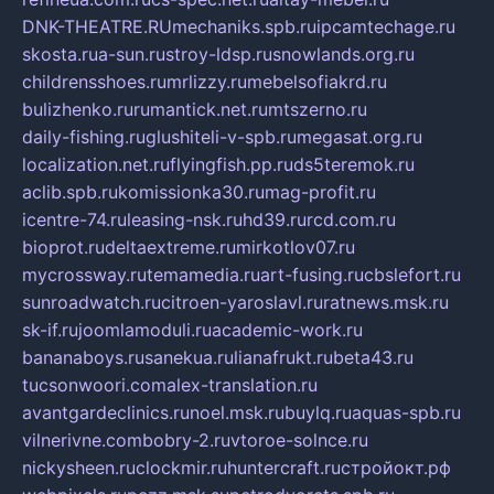
DNK-THEATRE.RU
mechaniks.spb.ru
ipcamtechage.ru
skosta.ru
a-sun.ru
stroy-ldsp.ru
snowlands.org.ru
childrensshoes.ru
mrlizzy.ru
mebelsofiakrd.ru
bulizhenko.ru
rumantick.net.ru
mtszerno.ru
daily-fishing.ru
glushiteli-v-spb.ru
megasat.org.ru
localization.net.ru
flyingfish.pp.ru
ds5teremok.ru
aclib.spb.ru
komissionka30.ru
mag-profit.ru
icentre-74.ru
leasing-nsk.ru
hd39.ru
rcd.com.ru
bioprot.ru
deltaextreme.ru
mirkotlov07.ru
mycrossway.ru
temamedia.ru
art-fusing.ru
cbslefort.ru
sunroadwatch.ru
citroen-yaroslavl.ru
ratnews.msk.ru
sk-if.ru
joomlamoduli.ru
academic-work.ru
bananaboys.ru
sanekua.ru
lianafrukt.ru
beta43.ru
tucsonwoori.com
alex-translation.ru
avantgardeclinics.ru
noel.msk.ru
buylq.ru
aquas-spb.ru
vilnerivne.com
bobry-2.ru
vtoroe-solnce.ru
nickysheen.ru
clockmir.ru
huntercraft.ru
стройокт.рф