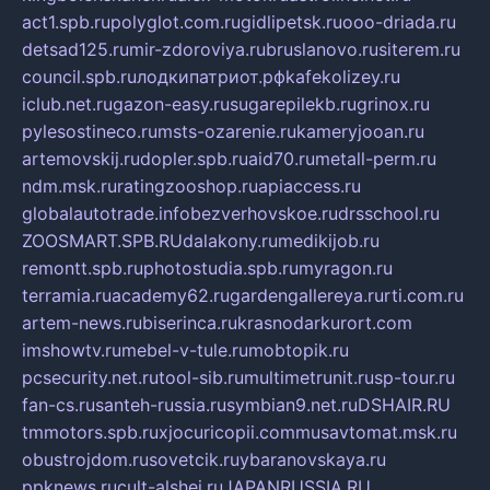
act1.spb.ru
polyglot.com.ru
gidlipetsk.ru
ooo-driada.ru
detsad125.ru
mir-zdoroviya.ru
bruslanovo.ru
siterem.ru
council.spb.ru
лодкипатриот.рф
kafekolizey.ru
iclub.net.ru
gazon-easy.ru
sugarepilekb.ru
grinox.ru
pylesostineco.ru
msts-ozarenie.ru
kameryjooan.ru
artemovskij.ru
dopler.spb.ru
aid70.ru
metall-perm.ru
ndm.msk.ru
ratingzooshop.ru
apiaccess.ru
globalautotrade.info
bezverhovskoe.ru
drsschool.ru
ZOOSMART.SPB.RU
dalakony.ru
medikijob.ru
remontt.spb.ru
photostudia.spb.ru
myragon.ru
terramia.ru
academy62.ru
gardengallereya.ru
rti.com.ru
artem-news.ru
biserinca.ru
krasnodarkurort.com
imshowtv.ru
mebel-v-tule.ru
mobtopik.ru
pcsecurity.net.ru
tool-sib.ru
multimetrunit.ru
sp-tour.ru
fan-cs.ru
santeh-russia.ru
symbian9.net.ru
DSHAIR.RU
tmmotors.spb.ru
xjocuricopii.com
musavtomat.msk.ru
obustrojdom.ru
sovetcik.ru
ybaranovskaya.ru
ppknews.ru
cult-alshei.ru
JAPANRUSSIA.RU