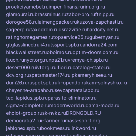
proekciyamebel.ru
imper-finans.ru
rim.org.ru
glamourai.ru
brassminus.ru
zabor-pro.ru
ftn.pp.ru
dorogoe58.ru
laimengpacker.ru
kuzova-zapchasti.ru
sageerp.ru
taxodrom.ru
dsrazvitie.ru
hardcity.net.ru
ratinghomegames.ru
topservice25.ru
gubernyan.ru
gtglasslined.ru
ii4.ru
tssport.spb.ru
andorra24.com
blackwallstreet.ru
oboimos.ru
optim-doors.com.ru
ikuch.ru
nycr.org.ru
npa21.ru
vremya-ch.spb.ru
desert000.ru
ivtorgi.ru
ifiori.ru
catalog-statei.ru
dcv.org.ru
spetsmaster174.ru
ipkameryhiseeu.ru
dum26.ru
ruspol.spb.ru
fr-opendp.ru
kam-solnyshko.ru
cheyenne-arapaho.ru
sevzapmetal.spb.ru
ted-lapidus.spb.ru
parasite-eliminator.ru
sigma-complete.ru
modernworld.ru
dama-moda.ru
eholot-group.ru
sk-nvkz.ru
DRONGOLD.RU
democratia2.ru
i-farmer.ru
mass-sport.org
jablonex.spb.ru
bookmess.ru
linkword.ru
refineua.com.ru
cs-spec.net.ru
altay-mebel.ru