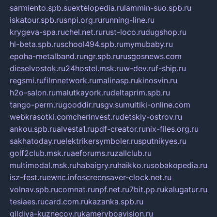
sarmiento.spb.su
extelopedia.ru
lammin-suo.spb.ru
iskatour.spb.ru
snpi.org.ru
running-line.ru
krygeva-spa.ru
chel.net.ru
rust-loco.ru
dugshop.ru
hl-beta.spb.ru
school494.spb.ru
mymubaby.ru
epoha-metalband.ru
ngr.spb.ru
rusgosnews.com
dieselvostok.ru
24hostel.msk.ru
w-dev.ru
f-ship.ru
regsmi.ru
filmnetwork.ru
malinasp.ru
kinosvin.ru
h2o-salon.ru
malutkayork.ru
deltaprim.spb.ru
tango-perm.ru
gooddir.ru
sgv.su
multiki-online.com
webkrasotki.com
cherinvest.ru
detskiy-ostrov.ru
ankou.spb.ru
alvesta1.ru
pdf-creator.ru
nix-files.org.ru
sakhatoday.ru
elektrikersymboler.ru
sputnikyes.ru
golf2club.msk.ru
aeforums.ru
zallclub.ru
multimodal.msk.ru
habaigry.ru
haikko.ru
sobakopedia.ru
isz-fest.ru
ewnc.info
screensaver-clock.net.ru
volnav.spb.ru
comnat.ru
npf.net.ru
7bit.pp.ru
kalugatur.ru
tesiaes.ru
card.com.ru
kazanka.spb.ru
gildiya-kuznecov.ru
kameryboavision.ru