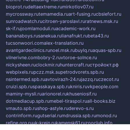
bioprot.ru
deltaextreme.ru
mirkotlov07.ru
mycrossway.ru
temamedia.ru
art-fusing.ru
cbslefort.ru
sunroadwatch.ru
citroen-yaroslavl.ru
ratnews.msk.ru
sk-if.ru
joomlamoduli.ru
academic-work.ru
bananaboys.ru
sanekua.ru
lianafrukt.ru
beta43.ru
tucsonwoori.com
alex-translation.ru
avantgardeclinics.ru
noel.msk.ru
buylq.ru
aquas-spb.ru
vilnerivne.com
bobry-2.ru
vtoroe-solnce.ru
nickysheen.ru
clockmir.ru
huntercraft.ru
стройокт.рф
webpixels.ru
pczz.msk.su
petrodvorets.spb.ru
nsintermed.spb.ru
avtovirazh-24.ru
jazzq.ru
czecot.ru
cruizi.spb.ru
spasskaya.spb.ru
kniris.ru
vkpeople.com
maminy-mysli.ru
arionorel.ru
khuseniosif.ru
dotmediacup.spb.ru
mebel-tiraspol.ru
all-books.biz
vmauto.spb.ru
shop-astyle.ru
derevo-s.ru
contrinform.ru
gutserial.ru
mdrussia.spb.ru
monod.ru
refine.org.ru
uk-krein.ru
kamensk61.ru
zooclub.info
filonov.org.ru
технокамск.рф
ra-spectr.ru
ooodriada.ru