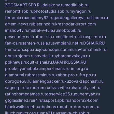
ZOOSMART.SPB.RU
dalakony.ru
medikijob.ru
remontt.spb.ru
photostudia.spb.ru
myragon.ru
terramia.ru
academy62.ru
gardengallereya.ru
rti.com.ru
artem-news.ru
biserinca.ru
krasnodarkurort.com
imshowtv.ru
mebel-v-tule.ru
mobtopik.ru
pcsecurity.net.ru
tool-sib.ru
multimetrunit.ru
sp-tour.ru
fan-cs.ru
santeh-russia.ru
symbian9.net.ru
DSHAIR.RU
tmmotors.spb.ru
xjocuricopii.com
musavtomat.msk.ru
obustrojdom.ru
sovetcik.ru
ybaranovskaya.ru
ppknews.ru
cult-alshei.ru
JAPANRUSSIA.RU
proekciyamebel.ru
imper-finans.ru
rim.org.ru
glamourai.ru
brassminus.ru
zabor-pro.ru
ftn.pp.ru
dorogoe58.ru
laimengpacker.ru
kuzova-zapchasti.ru
sageerp.ru
taxodrom.ru
dsrazvitie.ru
hardcity.net.ru
ratinghomegames.ru
topservice25.ru
gubernyan.ru
gtglasslined.ru
ii4.ru
tssport.spb.ru
andorra24.com
blackwallstreet.ru
oboimos.ru
optim-doors.com.ru
ikuch.ru
nycr.org.ru
npa21.ru
vremya-ch.spb.ru