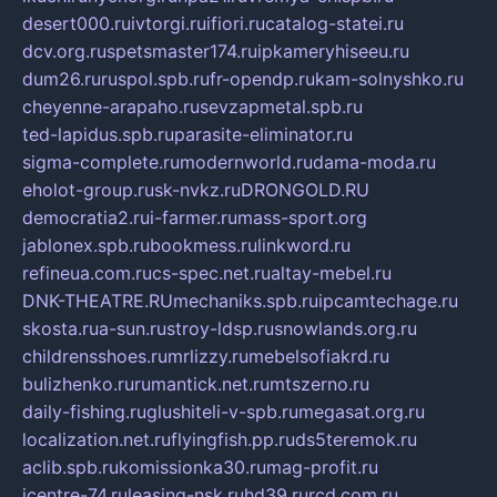
desert000.ru
ivtorgi.ru
ifiori.ru
catalog-statei.ru
dcv.org.ru
spetsmaster174.ru
ipkameryhiseeu.ru
dum26.ru
ruspol.spb.ru
fr-opendp.ru
kam-solnyshko.ru
cheyenne-arapaho.ru
sevzapmetal.spb.ru
ted-lapidus.spb.ru
parasite-eliminator.ru
sigma-complete.ru
modernworld.ru
dama-moda.ru
eholot-group.ru
sk-nvkz.ru
DRONGOLD.RU
democratia2.ru
i-farmer.ru
mass-sport.org
jablonex.spb.ru
bookmess.ru
linkword.ru
refineua.com.ru
cs-spec.net.ru
altay-mebel.ru
DNK-THEATRE.RU
mechaniks.spb.ru
ipcamtechage.ru
skosta.ru
a-sun.ru
stroy-ldsp.ru
snowlands.org.ru
childrensshoes.ru
mrlizzy.ru
mebelsofiakrd.ru
bulizhenko.ru
rumantick.net.ru
mtszerno.ru
daily-fishing.ru
glushiteli-v-spb.ru
megasat.org.ru
localization.net.ru
flyingfish.pp.ru
ds5teremok.ru
aclib.spb.ru
komissionka30.ru
mag-profit.ru
icentre-74.ru
leasing-nsk.ru
hd39.ru
rcd.com.ru