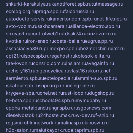
shkurki-karakulya.ru
kanotiforet.spb.ru
tutmassage.ru
ecolog.org.ru
praga.spb.ru
falcorussia.ru
autodoctorservis.ru
kamertondom.spb.ru
net-life.net.ru
avto-vozim.ru
sakhcamera.ru
alliance-electro.spb.ru
stroyavt.ru
controlweb1.ru
tdsak74.ru
kinzozo-ru.ru
kvotka.ru
iron-snab.ru
costa-bella.ru
eugrus.pp.ru
associaciya39.ru
primexpo.spb.ru
bezmorchin.ru
ia2.ru
cpt21.ru
ispecspb.ru
regahost.ru
kolosok-elita.ru
tae-kwon.ru
consrio.com.ru
insiam.ru
avegainfo.ru
archery161.ru
bigencyclica.ru
vlast16.ru
korru.net
sarmiento.spb.su
extelopedia.ru
lammin-suo.spb.ru
iskatour.spb.ru
snpi.org.ru
running-line.ru
krygeva-spa.ru
chel.net.ru
rust-loco.ru
dugshop.ru
hl-beta.spb.ru
school494.spb.ru
mymubaby.ru
epoha-metalband.ru
ngr.spb.ru
rusgosnews.com
dieselvostok.ru
24hostel.msk.ru
w-dev.ru
f-ship.ru
regsmi.ru
filmnetwork.ru
malinasp.ru
kinosvin.ru
h2o-salon.ru
malutkayork.ru
deltaprim.spb.ru