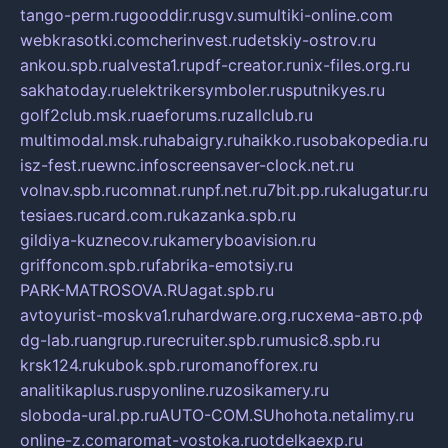
tango-perm.ru
gooddir.ru
sgv.su
multiki-online.com
webkrasotki.com
cherinvest.ru
detskiy-ostrov.ru
ankou.spb.ru
alvesta1.ru
pdf-creator.ru
nix-files.org.ru
sakhatoday.ru
elektrikersymboler.ru
sputnikyes.ru
golf2club.msk.ru
aeforums.ru
zallclub.ru
multimodal.msk.ru
habaigry.ru
haikko.ru
sobakopedia.ru
isz-fest.ru
ewnc.info
screensaver-clock.net.ru
volnav.spb.ru
comnat.ru
npf.net.ru
7bit.pp.ru
kalugatur.ru
tesiaes.ru
card.com.ru
kazanka.spb.ru
gildiya-kuznecov.ru
kameryboavision.ru
griffoncom.spb.ru
fabrika-emotsiy.ru
PARK-MATROSOVA.RU
agat.spb.ru
avtoyurist-moskva1.ru
hardware.org.ru
схема-авто.рф
dg-lab.ru
angrup.ru
recruiter.spb.ru
music8.spb.ru
krsk124.ru
kubok.spb.ru
romanofforex.ru
analitikaplus.ru
spyonline.ru
zosikamery.ru
sloboda-ural.pp.ru
AUTO-COM.SU
hohota.net
alimy.ru
online-z.com
aromat-vostoka.ru
otdelkaexp.ru