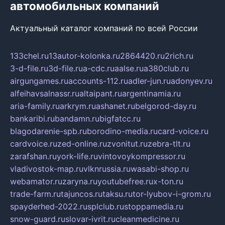
автомобильных компаний
Актуальный каталог компаний по всей России
133chel.ru
13autor-kolonka.ru
2864420.ru
2rich.ru
3-d-file.ru
3d-file.ru
a-cdc.ru
aalse.ru
a380club.ru
airgungames.ru
accounts-112.ru
adler-jun.ru
adonyev.ru
alfeihavsalnassr.ru
altaipant.ru
argentinamia.ru
aria-family.ru
arkrym.ru
ashanet.ru
belgorod-day.ru
bankaribi.ru
bandamn.ru
bigfatcc.ru
blagodarenie-spb.ru
borodino-media.ru
card-voice.ru
cardvoice.ru
zed-online.ru
zvonitut.ru
zebra-tlt.ru
zarafshan.ru
york-life.ru
vintovoykompressor.ru
vladivostok-map.ru
vlknrussia.ru
wasabi-shop.ru
webamator.ru
zaryna.ru
youtubefree.ru
x-ton.ru
trade-farm.ru
tajuncos.ru
taksu.ru
tor-lyubov-i-grom.ru
spayderhed-2022.ru
splclub.ru
stoppamedia.ru
snow-guard.ru
slovar-ivrit.ru
cleanmedicine.ru