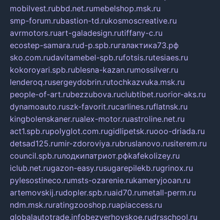
mobilvest.ru
bbd.net.ru
mebelshop.msk.ru
smp-forum.ru
bastion-td.ru
kosmoscreative.ru
avrmotors.ru
art-galadesign.ru
tiffany-c.ru
ecostep-samara.ru
d-p.spb.ru
галактика73.рф
sko.com.ru
davitamebel-spb.ru
fotsis.ru
tesiaes.ru
kokoroyari.spb.ru
blesna-kazan.ru
mossilver.ru
lenderoq.ru
sergeydobrin.ru
tochkazvuka.msk.ru
people-of-art.ru
bezzubova.ru
clubtibet.ru
orior-aks.ru
dynamoauto.ru
szk-favorit.ru
carlines.ru
flatnsk.ru
kingbolenskaner.ru
alex-motor.ru
astroline.net.ru
act1.spb.ru
polyglot.com.ru
gidlipetsk.ru
ooo-driada.ru
detsad125.ru
mir-zdoroviya.ru
bruslanovo.ru
siterem.ru
council.spb.ru
лодкипатриот.рф
kafekolizey.ru
iclub.net.ru
gazon-easy.ru
sugarepilekb.ru
grinox.ru
pylesostineco.ru
msts-ozarenie.ru
kameryjooan.ru
artemovskij.ru
dopler.spb.ru
aid70.ru
metall-perm.ru
ndm.msk.ru
ratingzooshop.ru
apiaccess.ru
globalautotrade.info
bezverhovskoe.ru
drsschool.ru