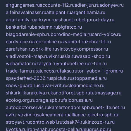
airgungames.ru
accounts-112.ru
adler-jun.ru
adonyev.ru
alfeihavsalnassr.ru
altaipant.ru
argentinamia.ru
aria-family.ru
arkrym.ru
ashanet.ru
belgorod-day.ru
bankaribi.ru
bandamn.ru
bigfatcc.ru
blagodarenie-spb.ru
borodino-media.ru
card-voice.ru
cardvoice.ru
zed-online.ru
zvonitut.ru
zebra-tlt.ru
zarafshan.ru
york-life.ru
vintovoykompressor.ru
vladivostok-map.ru
vlknrussia.ru
wasabi-shop.ru
webamator.ru
zaryna.ru
youtubefree.ru
x-ton.ru
trade-farm.ru
tajuncos.ru
taksu.ru
tor-lyubov-i-grom.ru
spayderhed-2022.ru
splclub.ru
stoppamedia.ru
snow-guard.ru
slovar-ivrit.ru
cleanmedicine.ru
shkurki-karakulya.ru
kanotiforet.spb.ru
tutmassage.ru
ecolog.org.ru
praga.spb.ru
falcorussia.ru
autodoctorservis.ru
kamertondom.spb.ru
net-life.net.ru
avto-vozim.ru
sakhcamera.ru
alliance-electro.spb.ru
stroyavt.ru
controlweb1.ru
tdsak74.ru
kinzozo-ru.ru
kvotka.ru
iron-snab.ru
costa-bella.ru
eugrus.pp.ru