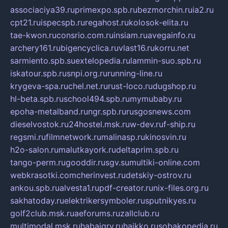
associaciya39.ru
primexpo.spb.ru
bezmorchin.ru
ia2.ru
cpt21.ru
ispecspb.ru
regahost.ru
kolosok-elita.ru
tae-kwon.ru
consrio.com.ru
insiam.ru
avegainfo.ru
archery161.ru
bigencyclica.ru
vlast16.ru
korru.net
sarmiento.spb.su
extelopedia.ru
lammin-suo.spb.ru
iskatour.spb.ru
snpi.org.ru
running-line.ru
krygeva-spa.ru
chel.net.ru
rust-loco.ru
dugshop.ru
hl-beta.spb.ru
school494.spb.ru
mymubaby.ru
epoha-metalband.ru
ngr.spb.ru
rusgosnews.com
dieselvostok.ru
24hostel.msk.ru
w-dev.ru
f-ship.ru
regsmi.ru
filmnetwork.ru
malinasp.ru
kinosvin.ru
h2o-salon.ru
malutkayork.ru
deltaprim.spb.ru
tango-perm.ru
gooddir.ru
sgv.su
multiki-online.com
webkrasotki.com
cherinvest.ru
detskiy-ostrov.ru
ankou.spb.ru
alvesta1.ru
pdf-creator.ru
nix-files.org.ru
sakhatoday.ru
elektrikersymboler.ru
sputnikyes.ru
golf2club.msk.ru
aeforums.ru
zallclub.ru
multimodal.msk.ru
habaigry.ru
haikko.ru
sobakopedia.ru