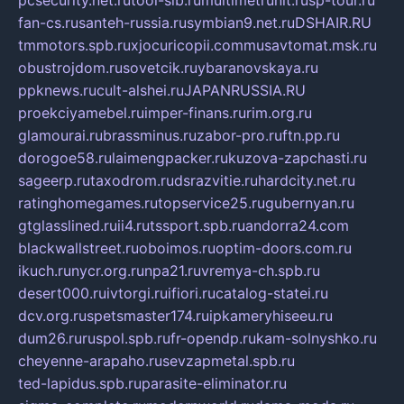
pcsecurity.net.ru
tool-sib.ru
multimetrunit.ru
sp-tour.ru
fan-cs.ru
santeh-russia.ru
symbian9.net.ru
DSHAIR.RU
tmmotors.spb.ru
xjocuricopii.com
musavtomat.msk.ru
obustrojdom.ru
sovetcik.ru
ybaranovskaya.ru
ppknews.ru
cult-alshei.ru
JAPANRUSSIA.RU
proekciyamebel.ru
imper-finans.ru
rim.org.ru
glamourai.ru
brassminus.ru
zabor-pro.ru
ftn.pp.ru
dorogoe58.ru
laimengpacker.ru
kuzova-zapchasti.ru
sageerp.ru
taxodrom.ru
dsrazvitie.ru
hardcity.net.ru
ratinghomegames.ru
topservice25.ru
gubernyan.ru
gtglasslined.ru
ii4.ru
tssport.spb.ru
andorra24.com
blackwallstreet.ru
oboimos.ru
optim-doors.com.ru
ikuch.ru
nycr.org.ru
npa21.ru
vremya-ch.spb.ru
desert000.ru
ivtorgi.ru
ifiori.ru
catalog-statei.ru
dcv.org.ru
spetsmaster174.ru
ipkameryhiseeu.ru
dum26.ru
ruspol.spb.ru
fr-opendp.ru
kam-solnyshko.ru
cheyenne-arapaho.ru
sevzapmetal.spb.ru
ted-lapidus.spb.ru
parasite-eliminator.ru