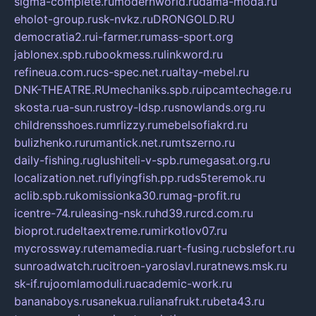
sigma-complete.ru
modernworld.ru
dama-moda.ru
eholot-group.ru
sk-nvkz.ru
DRONGOLD.RU
democratia2.ru
i-farmer.ru
mass-sport.org
jablonex.spb.ru
bookmess.ru
linkword.ru
refineua.com.ru
cs-spec.net.ru
altay-mebel.ru
DNK-THEATRE.RU
mechaniks.spb.ru
ipcamtechage.ru
skosta.ru
a-sun.ru
stroy-ldsp.ru
snowlands.org.ru
childrensshoes.ru
mrlizzy.ru
mebelsofiakrd.ru
bulizhenko.ru
rumantick.net.ru
mtszerno.ru
daily-fishing.ru
glushiteli-v-spb.ru
megasat.org.ru
localization.net.ru
flyingfish.pp.ru
ds5teremok.ru
aclib.spb.ru
komissionka30.ru
mag-profit.ru
icentre-74.ru
leasing-nsk.ru
hd39.ru
rcd.com.ru
bioprot.ru
deltaextreme.ru
mirkotlov07.ru
mycrossway.ru
temamedia.ru
art-fusing.ru
cbslefort.ru
sunroadwatch.ru
citroen-yaroslavl.ru
ratnews.msk.ru
sk-if.ru
joomlamoduli.ru
academic-work.ru
bananaboys.ru
sanekua.ru
lianafrukt.ru
beta43.ru