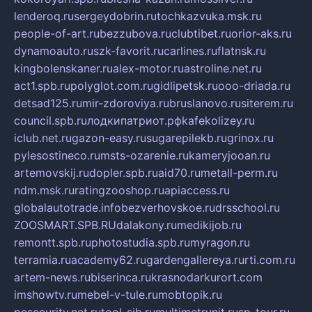
lenderoq.ru
sergeydobrin.ru
tochkazvuka.msk.ru
people-of-art.ru
bezzubova.ru
clubtibet.ru
orior-aks.ru
dynamoauto.ru
szk-favorit.ru
carlines.ru
flatnsk.ru
kingbolenskaner.ru
alex-motor.ru
astroline.net.ru
act1.spb.ru
polyglot.com.ru
gidlipetsk.ru
ooo-driada.ru
detsad125.ru
mir-zdoroviya.ru
bruslanovo.ru
siterem.ru
council.spb.ru
лодкипатриот.рф
kafekolizey.ru
iclub.net.ru
gazon-easy.ru
sugarepilekb.ru
grinox.ru
pylesostineco.ru
msts-ozarenie.ru
kameryjooan.ru
artemovskij.ru
dopler.spb.ru
aid70.ru
metall-perm.ru
ndm.msk.ru
ratingzooshop.ru
apiaccess.ru
globalautotrade.info
bezverhovskoe.ru
drsschool.ru
ZOOSMART.SPB.RU
dalakony.ru
medikijob.ru
remontt.spb.ru
photostudia.spb.ru
myragon.ru
terramia.ru
academy62.ru
gardengallereya.ru
rti.com.ru
artem-news.ru
biserinca.ru
krasnodarkurort.com
imshowtv.ru
mebel-v-tule.ru
mobtopik.ru