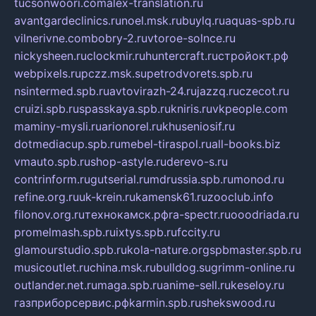
tucsonwoori.com
alex-translation.ru
avantgardeclinics.ru
noel.msk.ru
buylq.ru
aquas-spb.ru
vilnerivne.com
bobry-2.ru
vtoroe-solnce.ru
nickysheen.ru
clockmir.ru
huntercraft.ru
стройокт.рф
webpixels.ru
pczz.msk.su
petrodvorets.spb.ru
nsintermed.spb.ru
avtovirazh-24.ru
jazzq.ru
czecot.ru
cruizi.spb.ru
spasskaya.spb.ru
kniris.ru
vkpeople.com
maminy-mysli.ru
arionorel.ru
khuseniosif.ru
dotmediacup.spb.ru
mebel-tiraspol.ru
all-books.biz
vmauto.spb.ru
shop-astyle.ru
derevo-s.ru
contrinform.ru
gutserial.ru
mdrussia.spb.ru
monod.ru
refine.org.ru
uk-krein.ru
kamensk61.ru
zooclub.info
filonov.org.ru
технокамск.рф
ra-spectr.ru
ooodriada.ru
promelmash.spb.ru
ixtys.spb.ru
fccity.ru
glamourstudio.spb.ru
kola-nature.org
spbmaster.spb.ru
musicoutlet.ru
china.msk.ru
bulldog.su
grimm-online.ru
outlander.net.ru
maga.spb.ru
anime-sell.ru
keseloy.ru
газприборсервис.рф
karmin.spb.ru
shekswood.ru