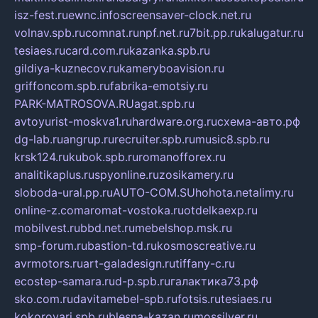
isz-fest.ru
ewnc.info
screensaver-clock.net.ru
volnav.spb.ru
comnat.ru
npf.net.ru
7bit.pp.ru
kalugatur.ru
tesiaes.ru
card.com.ru
kazanka.spb.ru
gildiya-kuznecov.ru
kameryboavision.ru
griffoncom.spb.ru
fabrika-emotsiy.ru
PARK-MATROSOVA.RU
agat.spb.ru
avtoyurist-moskva1.ru
hardware.org.ru
схема-авто.рф
dg-lab.ru
angrup.ru
recruiter.spb.ru
music8.spb.ru
krsk124.ru
kubok.spb.ru
romanofforex.ru
analitikaplus.ru
spyonline.ru
zosikamery.ru
sloboda-ural.pp.ru
AUTO-COM.SU
hohota.net
alimy.ru
online-z.com
aromat-vostoka.ru
otdelkaexp.ru
mobilvest.ru
bbd.net.ru
mebelshop.msk.ru
smp-forum.ru
bastion-td.ru
kosmoscreative.ru
avrmotors.ru
art-galadesign.ru
tiffany-c.ru
ecostep-samara.ru
d-p.spb.ru
галактика73.рф
sko.com.ru
davitamebel-spb.ru
fotsis.ru
tesiaes.ru
kokoroyari.spb.ru
blesna-kazan.ru
mossilver.ru