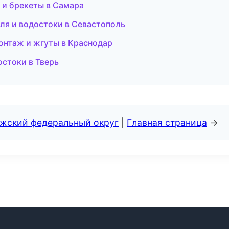
я и брекеты в Самара
я и водостоки в Севастополь
онтаж и жгуты в Краснодар
остоки в Тверь
лжский федеральный округ
|
Главная страница
→