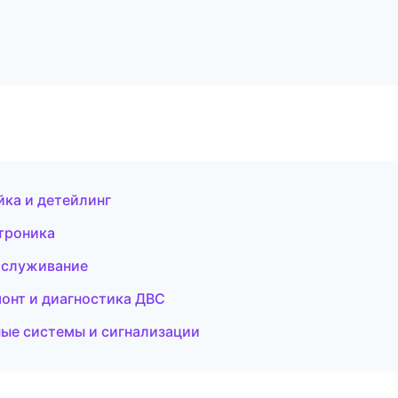
йка и детейлинг
троника
обслуживание
монт и диагностика ДВС
ные системы и сигнализации