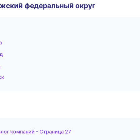
лжский федеральный округ
а
д
д
ск
лог компаний - Страница 27