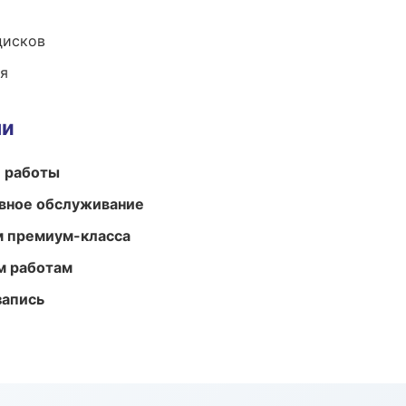
дисков
ия
ми
е работы
вное обслуживание
м премиум-класса
м работам
запись