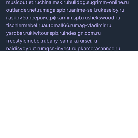
musicoutlet.ru
china.msk.ru
bulldog.su
grimm-online.ru
outlander.net.ru
maga.spb.ru
anime-sell.ru
keseloy.ru
газприборсервис.рф
karmin.spb.ru
shekswood.ru
tischlermebel.ru
automall66.ru
mag-vladimir.ru
yardbar.ru
kiwitour.spb.ru
indesign.com.ru
freestylemebel.ru
bany-samara.ru
rsei.ru
naidisvoyput.ru
mgsn-invest.ru
ipkamerasannce.ru
alicante-house.ru
ibelka74.ru
cozyhouse.info
vlkargalev-studio.ru
700mb.ru
figura-ufa.ru
alina-live.ru
belarusiannews.ru
womenknow.ru
dos-vniimk.ru
sega.net.ru
dv.net.ru
phenomenonsofhistory.com
telesputnik.net.ru
wall.pp.ru
pylesosroidmi.ru
gtc-clan.ru
cligs.ru
bibikazap.ru
popova.org.ru
netwhistler.spb.ru
bellvil.ru
bonzon.ru
iss-vladik.ru
defiparis.net.ru
las-gryzas.ru
amku.ru
electednews.spb.ru
feather.org.ru
spar72.ru
tankiigri.ru
dominus.com.ru
ibtree.ru
sanykool.pp.ru
unixlib.org.ru
menatep.spb.ru
gartenterrassen.ru
printeka.ru