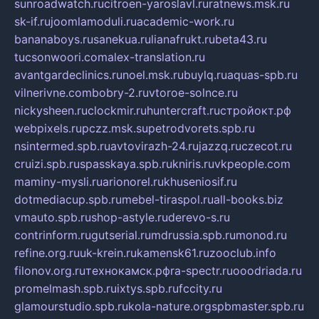
sunroadwatch.ru
citroen-yaroslavl.ru
ratnews.msk.ru
sk-if.ru
joomlamoduli.ru
academic-work.ru
bananaboys.ru
sanekua.ru
lianafrukt.ru
beta43.ru
tucsonwoori.com
alex-translation.ru
avantgardeclinics.ru
noel.msk.ru
buylq.ru
aquas-spb.ru
vilnerivne.com
bobry-2.ru
vtoroe-solnce.ru
nickysheen.ru
clockmir.ru
huntercraft.ru
стройокт.рф
webpixels.ru
pczz.msk.su
petrodvorets.spb.ru
nsintermed.spb.ru
avtovirazh-24.ru
jazzq.ru
czecot.ru
cruizi.spb.ru
spasskaya.spb.ru
kniris.ru
vkpeople.com
maminy-mysli.ru
arionorel.ru
khuseniosif.ru
dotmediacup.spb.ru
mebel-tiraspol.ru
all-books.biz
vmauto.spb.ru
shop-astyle.ru
derevo-s.ru
contrinform.ru
gutserial.ru
mdrussia.spb.ru
monod.ru
refine.org.ru
uk-krein.ru
kamensk61.ru
zooclub.info
filonov.org.ru
технокамск.рф
ra-spectr.ru
ooodriada.ru
promelmash.spb.ru
ixtys.spb.ru
fccity.ru
glamourstudio.spb.ru
kola-nature.org
spbmaster.spb.ru