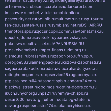
terramia.ru
academy62.ru
gardengallereya.ru
rti.com.ru
artem-news.ru
biserinca.ru
krasnodarkurort.com
imshowtv.ru
mebel-v-tule.ru
mobtopik.ru
pcsecurity.net.ru
tool-sib.ru
multimetrunit.ru
sp-tour.ru
fan-cs.ru
santeh-russia.ru
symbian9.net.ru
DSHAIR.RU
tmmotors.spb.ru
xjocuricopii.com
musavtomat.msk.ru
obustrojdom.ru
sovetcik.ru
ybaranovskaya.ru
ppknews.ru
cult-alshei.ru
JAPANRUSSIA.RU
proekciyamebel.ru
imper-finans.ru
rim.org.ru
glamourai.ru
brassminus.ru
zabor-pro.ru
ftn.pp.ru
dorogoe58.ru
laimengpacker.ru
kuzova-zapchasti.ru
sageerp.ru
taxodrom.ru
dsrazvitie.ru
hardcity.net.ru
ratinghomegames.ru
topservice25.ru
gubernyan.ru
gtglasslined.ru
ii4.ru
tssport.spb.ru
andorra24.com
blackwallstreet.ru
oboimos.ru
optim-doors.com.ru
ikuch.ru
nycr.org.ru
npa21.ru
vremya-ch.spb.ru
desert000.ru
ivtorgi.ru
ifiori.ru
catalog-statei.ru
dcv.org.ru
spetsmaster174.ru
ipkameryhiseeu.ru