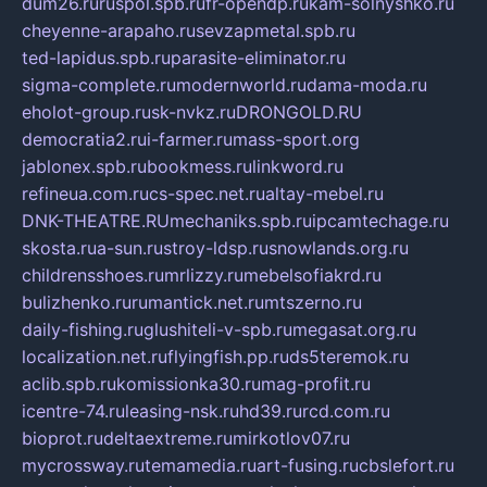
dum26.ru
ruspol.spb.ru
fr-opendp.ru
kam-solnyshko.ru
cheyenne-arapaho.ru
sevzapmetal.spb.ru
ted-lapidus.spb.ru
parasite-eliminator.ru
sigma-complete.ru
modernworld.ru
dama-moda.ru
eholot-group.ru
sk-nvkz.ru
DRONGOLD.RU
democratia2.ru
i-farmer.ru
mass-sport.org
jablonex.spb.ru
bookmess.ru
linkword.ru
refineua.com.ru
cs-spec.net.ru
altay-mebel.ru
DNK-THEATRE.RU
mechaniks.spb.ru
ipcamtechage.ru
skosta.ru
a-sun.ru
stroy-ldsp.ru
snowlands.org.ru
childrensshoes.ru
mrlizzy.ru
mebelsofiakrd.ru
bulizhenko.ru
rumantick.net.ru
mtszerno.ru
daily-fishing.ru
glushiteli-v-spb.ru
megasat.org.ru
localization.net.ru
flyingfish.pp.ru
ds5teremok.ru
aclib.spb.ru
komissionka30.ru
mag-profit.ru
icentre-74.ru
leasing-nsk.ru
hd39.ru
rcd.com.ru
bioprot.ru
deltaextreme.ru
mirkotlov07.ru
mycrossway.ru
temamedia.ru
art-fusing.ru
cbslefort.ru