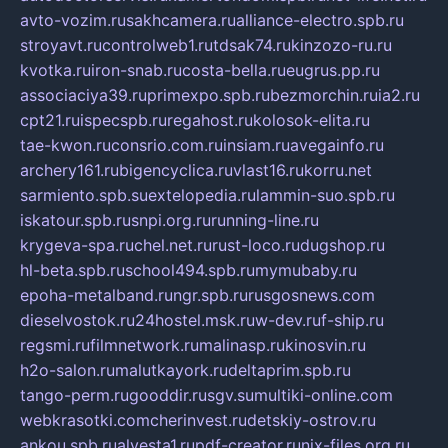
avto-vozim.ru
sakhcamera.ru
alliance-electro.spb.ru
stroyavt.ru
controlweb1.ru
tdsak74.ru
kinzozo-ru.ru
kvotka.ru
iron-snab.ru
costa-bella.ru
eugrus.pp.ru
associaciya39.ru
primexpo.spb.ru
bezmorchin.ru
ia2.ru
cpt21.ru
ispecspb.ru
regahost.ru
kolosok-elita.ru
tae-kwon.ru
consrio.com.ru
insiam.ru
avegainfo.ru
archery161.ru
bigencyclica.ru
vlast16.ru
korru.net
sarmiento.spb.su
extelopedia.ru
lammin-suo.spb.ru
iskatour.spb.ru
snpi.org.ru
running-line.ru
krygeva-spa.ru
chel.net.ru
rust-loco.ru
dugshop.ru
hl-beta.spb.ru
school494.spb.ru
mymubaby.ru
epoha-metalband.ru
ngr.spb.ru
rusgosnews.com
dieselvostok.ru
24hostel.msk.ru
w-dev.ru
f-ship.ru
regsmi.ru
filmnetwork.ru
malinasp.ru
kinosvin.ru
h2o-salon.ru
malutkayork.ru
deltaprim.spb.ru
tango-perm.ru
gooddir.ru
sgv.su
multiki-online.com
webkrasotki.com
cherinvest.ru
detskiy-ostrov.ru
ankou.spb.ru
alvesta1.ru
pdf-creator.ru
nix-files.org.ru