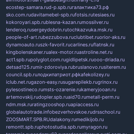
ecostep-samara.ru
d-p.spb.ru
галактика73.рф
sko.com.ru
davitamebel-spb.ru
fotsis.ru
tesiaes.ru
kokoroyari.spb.ru
blesna-kazan.ru
mossilver.ru
lenderoq.ru
sergeydobrin.ru
tochkazvuka.msk.ru
people-of-art.ru
bezzubova.ru
clubtibet.ru
orior-aks.ru
dynamoauto.ru
szk-favorit.ru
carlines.ru
flatnsk.ru
kingbolenskaner.ru
alex-motor.ru
astroline.net.ru
act1.spb.ru
polyglot.com.ru
gidlipetsk.ru
ooo-driada.ru
detsad125.ru
mir-zdoroviya.ru
bruslanovo.ru
siterem.ru
council.spb.ru
лодкипатриот.рф
kafekolizey.ru
iclub.net.ru
gazon-easy.ru
sugarepilekb.ru
grinox.ru
pylesostineco.ru
msts-ozarenie.ru
kameryjooan.ru
artemovskij.ru
dopler.spb.ru
aid70.ru
metall-perm.ru
ndm.msk.ru
ratingzooshop.ru
apiaccess.ru
globalautotrade.info
bezverhovskoe.ru
drsschool.ru
ZOOSMART.SPB.RU
dalakony.ru
medikijob.ru
remontt.spb.ru
photostudia.spb.ru
myragon.ru