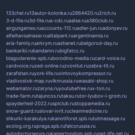
133chel.ru
13autor-kolonka.ru
2864420.ru
2rich.ru
3-d-file.ru
3d-file.ru
a-cdc.ru
aalse.ru
a380club.ru
airgungames.ru
accounts-112.ru
adler-jun.ru
adonyev.ru
alfeihavsalnassr.ru
altaipant.ru
argentinamia.ru
aria-family.ru
arkrym.ru
ashanet.ru
belgorod-day.ru
bankaribi.ru
bandamn.ru
bigfatcc.ru
blagodarenie-spb.ru
borodino-media.ru
card-voice.ru
cardvoice.ru
zed-online.ru
zvonitut.ru
zebra-tlt.ru
zarafshan.ru
york-life.ru
vintovoykompressor.ru
vladivostok-map.ru
vlknrussia.ru
wasabi-shop.ru
webamator.ru
zaryna.ru
youtubefree.ru
x-ton.ru
trade-farm.ru
tajuncos.ru
taksu.ru
tor-lyubov-i-grom.ru
spayderhed-2022.ru
splclub.ru
stoppamedia.ru
snow-guard.ru
slovar-ivrit.ru
cleanmedicine.ru
shkurki-karakulya.ru
kanotiforet.spb.ru
tutmassage.ru
ecolog.org.ru
praga.spb.ru
falcorussia.ru
autodoctorservis.ru
kamertondom.spb.ru
net-life.net.ru