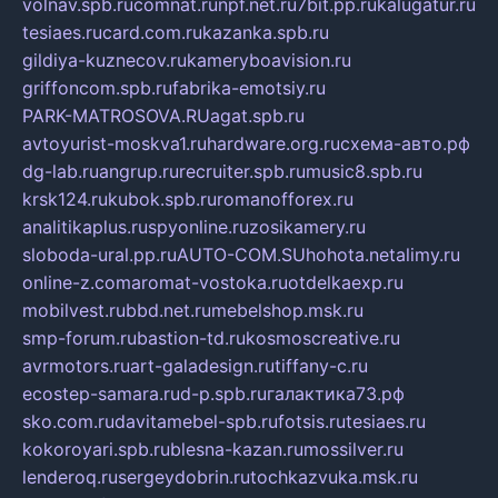
volnav.spb.ru
comnat.ru
npf.net.ru
7bit.pp.ru
kalugatur.ru
tesiaes.ru
card.com.ru
kazanka.spb.ru
gildiya-kuznecov.ru
kameryboavision.ru
griffoncom.spb.ru
fabrika-emotsiy.ru
PARK-MATROSOVA.RU
agat.spb.ru
avtoyurist-moskva1.ru
hardware.org.ru
схема-авто.рф
dg-lab.ru
angrup.ru
recruiter.spb.ru
music8.spb.ru
krsk124.ru
kubok.spb.ru
romanofforex.ru
analitikaplus.ru
spyonline.ru
zosikamery.ru
sloboda-ural.pp.ru
AUTO-COM.SU
hohota.net
alimy.ru
online-z.com
aromat-vostoka.ru
otdelkaexp.ru
mobilvest.ru
bbd.net.ru
mebelshop.msk.ru
smp-forum.ru
bastion-td.ru
kosmoscreative.ru
avrmotors.ru
art-galadesign.ru
tiffany-c.ru
ecostep-samara.ru
d-p.spb.ru
галактика73.рф
sko.com.ru
davitamebel-spb.ru
fotsis.ru
tesiaes.ru
kokoroyari.spb.ru
blesna-kazan.ru
mossilver.ru
lenderoq.ru
sergeydobrin.ru
tochkazvuka.msk.ru