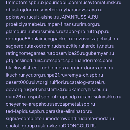
tmmotors.spb.ru
xjocuricopii.com
musavtomat.msk.ru
obustrojdom.ru
sovetcik.ru
ybaranovskaya.ru
ppknews.ru
cult-alshei.ru
JAPANRUSSIA.RU
proekciyamebel.ru
imper-finans.ru
rim.org.ru
glamourai.ru
brassminus.ru
zabor-pro.ru
ftn.pp.ru
dorogoe58.ru
laimengpacker.ru
kuzova-zapchasti.ru
sageerp.ru
taxodrom.ru
dsrazvitie.ru
hardcity.net.ru
ratinghomegames.ru
topservice25.ru
gubernyan.ru
gtglasslined.ru
ii4.ru
tssport.spb.ru
andorra24.com
blackwallstreet.ru
oboimos.ru
optim-doors.com.ru
ikuch.ru
nycr.org.ru
npa21.ru
vremya-ch.spb.ru
desert000.ru
ivtorgi.ru
ifiori.ru
catalog-statei.ru
dcv.org.ru
spetsmaster174.ru
ipkameryhiseeu.ru
dum26.ru
ruspol.spb.ru
fr-opendp.ru
kam-solnyshko.ru
cheyenne-arapaho.ru
sevzapmetal.spb.ru
ted-lapidus.spb.ru
parasite-eliminator.ru
sigma-complete.ru
modernworld.ru
dama-moda.ru
eholot-group.ru
sk-nvkz.ru
DRONGOLD.RU