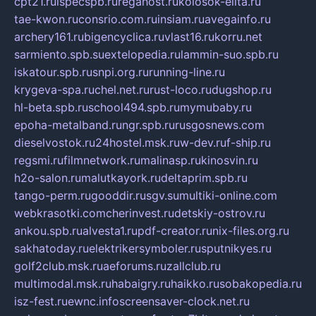
cpt21.ru
ispecspb.ru
regahost.ru
kolosok-elita.ru
tae-kwon.ru
consrio.com.ru
insiam.ru
avegainfo.ru
archery161.ru
bigencyclica.ru
vlast16.ru
korru.net
sarmiento.spb.su
extelopedia.ru
lammin-suo.spb.ru
iskatour.spb.ru
snpi.org.ru
running-line.ru
krygeva-spa.ru
chel.net.ru
rust-loco.ru
dugshop.ru
hl-beta.spb.ru
school494.spb.ru
mymubaby.ru
epoha-metalband.ru
ngr.spb.ru
rusgosnews.com
dieselvostok.ru
24hostel.msk.ru
w-dev.ru
f-ship.ru
regsmi.ru
filmnetwork.ru
malinasp.ru
kinosvin.ru
h2o-salon.ru
malutkayork.ru
deltaprim.spb.ru
tango-perm.ru
gooddir.ru
sgv.su
multiki-online.com
webkrasotki.com
cherinvest.ru
detskiy-ostrov.ru
ankou.spb.ru
alvesta1.ru
pdf-creator.ru
nix-files.org.ru
sakhatoday.ru
elektrikersymboler.ru
sputnikyes.ru
golf2club.msk.ru
aeforums.ru
zallclub.ru
multimodal.msk.ru
habaigry.ru
haikko.ru
sobakopedia.ru
isz-fest.ru
ewnc.info
screensaver-clock.net.ru