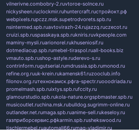
vilnerivne.com
bobry-2.ru
vtoroe-solnce.ru
nickysheen.ru
clockmir.ru
huntercraft.ru
стройокт.рф
webpixels.ru
pczz.msk.su
petrodvorets.spb.ru
nsintermed.spb.ru
avtovirazh-24.ru
jazzq.ru
czecot.ru
cruizi.spb.ru
spasskaya.spb.ru
kniris.ru
vkpeople.com
maminy-mysli.ru
arionorel.ru
khuseniosif.ru
dotmediacup.spb.ru
mebel-tiraspol.ru
all-books.biz
vmauto.spb.ru
shop-astyle.ru
derevo-s.ru
contrinform.ru
gutserial.ru
mdrussia.spb.ru
monod.ru
refine.org.ru
uk-krein.ru
kamensk61.ru
zooclub.info
filonov.org.ru
технокамск.рф
ra-spectr.ru
ooodriada.ru
promelmash.spb.ru
ixtys.spb.ru
fccity.ru
glamourstudio.spb.ru
kola-nature.org
spbmaster.spb.ru
musicoutlet.ru
china.msk.ru
bulldog.su
grimm-online.ru
outlander.net.ru
maga.spb.ru
anime-sell.ru
keseloy.ru
газприборсервис.рф
karmin.spb.ru
shekswood.ru
tischlermebel.ru
automall66.ru
mag-vladimir.ru
yardbar.ru
kiwitour.spb.ru
indesign.com.ru