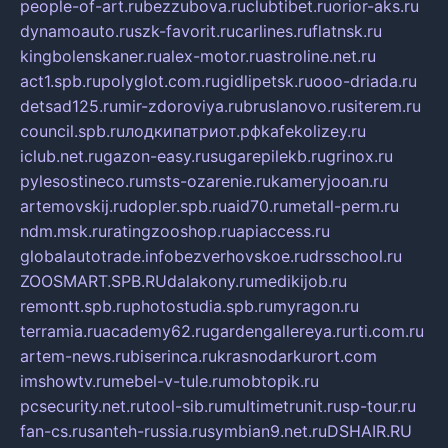
people-of-art.ru
bezzubova.ru
clubtibet.ru
orior-aks.ru
dynamoauto.ru
szk-favorit.ru
carlines.ru
flatnsk.ru
kingbolenskaner.ru
alex-motor.ru
astroline.net.ru
act1.spb.ru
polyglot.com.ru
gidlipetsk.ru
ooo-driada.ru
detsad125.ru
mir-zdoroviya.ru
bruslanovo.ru
siterem.ru
council.spb.ru
лодкипатриот.рф
kafekolizey.ru
iclub.net.ru
gazon-easy.ru
sugarepilekb.ru
grinox.ru
pylesostineco.ru
msts-ozarenie.ru
kameryjooan.ru
artemovskij.ru
dopler.spb.ru
aid70.ru
metall-perm.ru
ndm.msk.ru
ratingzooshop.ru
apiaccess.ru
globalautotrade.info
bezverhovskoe.ru
drsschool.ru
ZOOSMART.SPB.RU
dalakony.ru
medikijob.ru
remontt.spb.ru
photostudia.spb.ru
myragon.ru
terramia.ru
academy62.ru
gardengallereya.ru
rti.com.ru
artem-news.ru
biserinca.ru
krasnodarkurort.com
imshowtv.ru
mebel-v-tule.ru
mobtopik.ru
pcsecurity.net.ru
tool-sib.ru
multimetrunit.ru
sp-tour.ru
fan-cs.ru
santeh-russia.ru
symbian9.net.ru
DSHAIR.RU