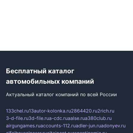
Бесплатный каталог
автомобильных компаний
Актуальный каталог компаний по всей России
133chel.ru
13autor-kolonka.ru
2864420.ru
2rich.ru
3-d-file.ru
3d-file.ru
a-cdc.ru
aalse.ru
a380club.ru
airgungames.ru
accounts-112.ru
adler-jun.ru
adonyev.ru