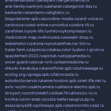
alfeihavsalnassr.ru
altaipant.ru
argentinamia.ru
aria-family.ru
arkrym.ru
ashanet.ru
belgorod-day.ru
bankaribi.ru
bandamn.ru
bigfatcc.ru
blagodarenie-spb.ru
borodino-media.ru
card-voice.ru
cardvoice.ru
zed-online.ru
zvonitut.ru
zebra-tlt.ru
zarafshan.ru
york-life.ru
vintovoykompressor.ru
vladivostok-map.ru
vlknrussia.ru
wasabi-shop.ru
webamator.ru
zaryna.ru
youtubefree.ru
x-ton.ru
trade-farm.ru
tajuncos.ru
taksu.ru
tor-lyubov-i-grom.ru
spayderhed-2022.ru
splclub.ru
stoppamedia.ru
snow-guard.ru
slovar-ivrit.ru
cleanmedicine.ru
shkurki-karakulya.ru
kanotiforet.spb.ru
tutmassage.ru
ecolog.org.ru
praga.spb.ru
falcorussia.ru
autodoctorservis.ru
kamertondom.spb.ru
net-life.net.ru
avto-vozim.ru
sakhcamera.ru
alliance-electro.spb.ru
stroyavt.ru
controlweb1.ru
tdsak74.ru
kinzozo-ru.ru
kvotka.ru
iron-snab.ru
costa-bella.ru
eugrus.pp.ru
associaciya39.ru
primexpo.spb.ru
bezmorchin.ru
ia2.ru