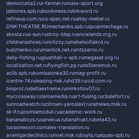
democratia2.ru
i-farmer.ru
mass-sport.org
jablonex.spb.ru
bookmess.ru
linkword.ru
refineua.com.ru
cs-spec.net.ru
altay-mebel.ru
DNK-THEATRE.RU
mechaniks.spb.ru
ipcamtechage.ru
skosta.ru
a-sun.ru
stroy-ldsp.ru
snowlands.org.ru
childrensshoes.ru
mrlizzy.ru
mebelsofiakrd.ru
bulizhenko.ru
rumantick.net.ru
mtszerno.ru
daily-fishing.ru
glushiteli-v-spb.ru
megasat.org.ru
localization.net.ru
flyingfish.pp.ru
ds5teremok.ru
aclib.spb.ru
komissionka30.ru
mag-profit.ru
icentre-74.ru
leasing-nsk.ru
hd39.ru
rcd.com.ru
bioprot.ru
deltaextreme.ru
mirkotlov07.ru
mycrossway.ru
temamedia.ru
art-fusing.ru
cbslefort.ru
sunroadwatch.ru
citroen-yaroslavl.ru
ratnews.msk.ru
sk-if.ru
joomlamoduli.ru
academic-work.ru
bananaboys.ru
sanekua.ru
lianafrukt.ru
beta43.ru
tucsonwoori.com
alex-translation.ru
avantgardeclinics.ru
noel.msk.ru
buylq.ru
aquas-spb.ru