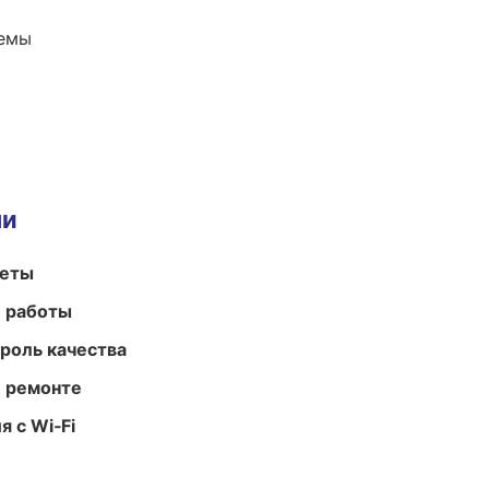
темы
ми
меты
е работы
роль качества
и ремонте
 с Wi‑Fi