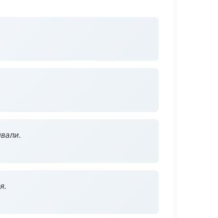
вали.
я.