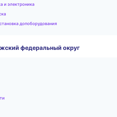
а и электроника
ска
установка допоборудования
лжский федеральный округ
ти