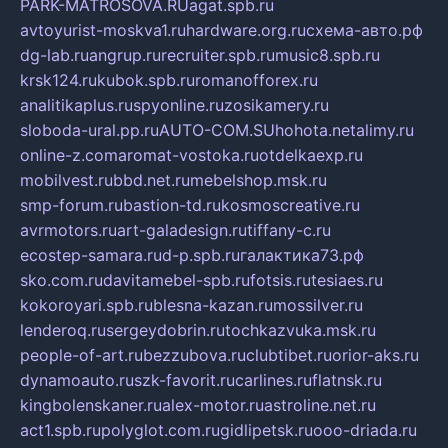
PARK-MATROSOVA.RU
agat.spb.ru
avtoyurist-moskva1.ru
hardware.org.ru
схема-авто.рф
dg-lab.ru
angrup.ru
recruiter.spb.ru
music8.spb.ru
krsk124.ru
kubok.spb.ru
romanofforex.ru
analitikaplus.ru
spyonline.ru
zosikamery.ru
sloboda-ural.pp.ru
AUTO-COM.SU
hohota.net
alimy.ru
online-z.com
aromat-vostoka.ru
otdelkaexp.ru
mobilvest.ru
bbd.net.ru
mebelshop.msk.ru
smp-forum.ru
bastion-td.ru
kosmoscreative.ru
avrmotors.ru
art-galadesign.ru
tiffany-c.ru
ecostep-samara.ru
d-p.spb.ru
галактика73.рф
sko.com.ru
davitamebel-spb.ru
fotsis.ru
tesiaes.ru
kokoroyari.spb.ru
blesna-kazan.ru
mossilver.ru
lenderoq.ru
sergeydobrin.ru
tochkazvuka.msk.ru
people-of-art.ru
bezzubova.ru
clubtibet.ru
orior-aks.ru
dynamoauto.ru
szk-favorit.ru
carlines.ru
flatnsk.ru
kingbolenskaner.ru
alex-motor.ru
astroline.net.ru
act1.spb.ru
polyglot.com.ru
gidlipetsk.ru
ooo-driada.ru