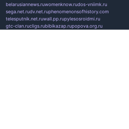
belarusiannews.ru
womenknow.ru
dos-vniimk.ru
sega.net.ru
dv.net.ru
phenomenonsofhistory.com
telesputnik.net.ru
wall.pp.ru
pylesosroidmi.ru
gtc-clan.ru
cligs.ru
bibikazap.ru
popova.org.ru
netwhistler.spb.ru
bellvil.ru
bonzon.ru
iss-vladik.ru
defiparis.net.ru
las-gryzas.ru
amku.ru
electednews.spb.ru
feather.org.ru
spar72.ru
tankiigri.ru
dominus.com.ru
ibtree.ru
sanykool.pp.ru
unixlib.org.ru
menatep.spb.ru
gartenterrassen.ru
printeka.ru
skvozilka.com.ru
parkovka-pub.ru
lovemobi.ru
art-ru.ru
emulatorz.com.ru
alucomp.com.ru
tatforum.com.ru
alternativa-profi.ru
dermakler.ru
artsurvey.ru
aredir.ru
khimspas.ru
centr-maxi.ru
2018r.ru
bort-stomer-defort.ru
professional2.ru
gibsons.ru
artselena.ru
art-pilot.ru
ingredient.spb.ru
npfpolimer.spb.ru
argentum.spb.ru
hom-edu.ru
af-num.ru
cashadvanceamericasev.org
trexp.spb.ru
apteka-gerzena.ru
vasilyevka.msk.ru