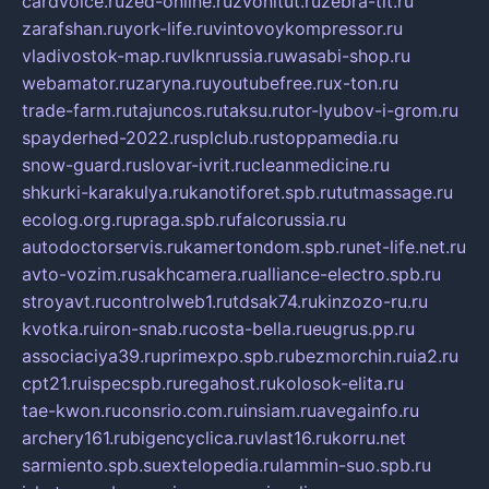
cardvoice.ru
zed-online.ru
zvonitut.ru
zebra-tlt.ru
zarafshan.ru
york-life.ru
vintovoykompressor.ru
vladivostok-map.ru
vlknrussia.ru
wasabi-shop.ru
webamator.ru
zaryna.ru
youtubefree.ru
x-ton.ru
trade-farm.ru
tajuncos.ru
taksu.ru
tor-lyubov-i-grom.ru
spayderhed-2022.ru
splclub.ru
stoppamedia.ru
snow-guard.ru
slovar-ivrit.ru
cleanmedicine.ru
shkurki-karakulya.ru
kanotiforet.spb.ru
tutmassage.ru
ecolog.org.ru
praga.spb.ru
falcorussia.ru
autodoctorservis.ru
kamertondom.spb.ru
net-life.net.ru
avto-vozim.ru
sakhcamera.ru
alliance-electro.spb.ru
stroyavt.ru
controlweb1.ru
tdsak74.ru
kinzozo-ru.ru
kvotka.ru
iron-snab.ru
costa-bella.ru
eugrus.pp.ru
associaciya39.ru
primexpo.spb.ru
bezmorchin.ru
ia2.ru
cpt21.ru
ispecspb.ru
regahost.ru
kolosok-elita.ru
tae-kwon.ru
consrio.com.ru
insiam.ru
avegainfo.ru
archery161.ru
bigencyclica.ru
vlast16.ru
korru.net
sarmiento.spb.su
extelopedia.ru
lammin-suo.spb.ru