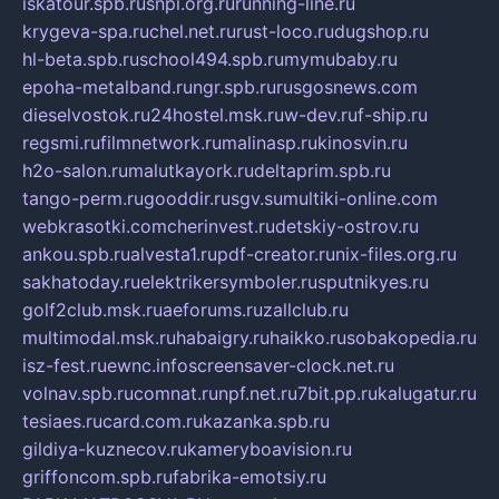
iskatour.spb.ru
snpi.org.ru
running-line.ru
krygeva-spa.ru
chel.net.ru
rust-loco.ru
dugshop.ru
hl-beta.spb.ru
school494.spb.ru
mymubaby.ru
epoha-metalband.ru
ngr.spb.ru
rusgosnews.com
dieselvostok.ru
24hostel.msk.ru
w-dev.ru
f-ship.ru
regsmi.ru
filmnetwork.ru
malinasp.ru
kinosvin.ru
h2o-salon.ru
malutkayork.ru
deltaprim.spb.ru
tango-perm.ru
gooddir.ru
sgv.su
multiki-online.com
webkrasotki.com
cherinvest.ru
detskiy-ostrov.ru
ankou.spb.ru
alvesta1.ru
pdf-creator.ru
nix-files.org.ru
sakhatoday.ru
elektrikersymboler.ru
sputnikyes.ru
golf2club.msk.ru
aeforums.ru
zallclub.ru
multimodal.msk.ru
habaigry.ru
haikko.ru
sobakopedia.ru
isz-fest.ru
ewnc.info
screensaver-clock.net.ru
volnav.spb.ru
comnat.ru
npf.net.ru
7bit.pp.ru
kalugatur.ru
tesiaes.ru
card.com.ru
kazanka.spb.ru
gildiya-kuznecov.ru
kameryboavision.ru
griffoncom.spb.ru
fabrika-emotsiy.ru