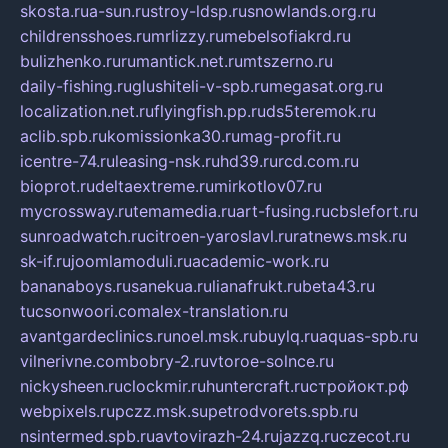
skosta.ru
a-sun.ru
stroy-ldsp.ru
snowlands.org.ru
childrensshoes.ru
mrlizzy.ru
mebelsofiakrd.ru
bulizhenko.ru
rumantick.net.ru
mtszerno.ru
daily-fishing.ru
glushiteli-v-spb.ru
megasat.org.ru
localization.net.ru
flyingfish.pp.ru
ds5teremok.ru
aclib.spb.ru
komissionka30.ru
mag-profit.ru
icentre-74.ru
leasing-nsk.ru
hd39.ru
rcd.com.ru
bioprot.ru
deltaextreme.ru
mirkotlov07.ru
mycrossway.ru
temamedia.ru
art-fusing.ru
cbslefort.ru
sunroadwatch.ru
citroen-yaroslavl.ru
ratnews.msk.ru
sk-if.ru
joomlamoduli.ru
academic-work.ru
bananaboys.ru
sanekua.ru
lianafrukt.ru
beta43.ru
tucsonwoori.com
alex-translation.ru
avantgardeclinics.ru
noel.msk.ru
buylq.ru
aquas-spb.ru
vilnerivne.com
bobry-2.ru
vtoroe-solnce.ru
nickysheen.ru
clockmir.ru
huntercraft.ru
стройокт.рф
webpixels.ru
pczz.msk.su
petrodvorets.spb.ru
nsintermed.spb.ru
avtovirazh-24.ru
jazzq.ru
czecot.ru