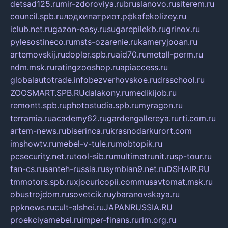
detsad125.ru
mir-zdoroviya.ru
bruslanovo.ru
siterem.ru
council.spb.ru
лодкипатриот.рф
kafekolizey.ru
iclub.net.ru
gazon-easy.ru
sugarepilekb.ru
grinox.ru
pylesostineco.ru
msts-ozarenie.ru
kameryjooan.ru
artemovskij.ru
dopler.spb.ru
aid70.ru
metall-perm.ru
ndm.msk.ru
ratingzooshop.ru
apiaccess.ru
globalautotrade.info
bezverhovskoe.ru
drsschool.ru
ZOOSMART.SPB.RU
dalakony.ru
medikijob.ru
remontt.spb.ru
photostudia.spb.ru
myragon.ru
terramia.ru
academy62.ru
gardengallereya.ru
rti.com.ru
artem-news.ru
biserinca.ru
krasnodarkurort.com
imshowtv.ru
mebel-v-tule.ru
mobtopik.ru
pcsecurity.net.ru
tool-sib.ru
multimetrunit.ru
sp-tour.ru
fan-cs.ru
santeh-russia.ru
symbian9.net.ru
DSHAIR.RU
tmmotors.spb.ru
xjocuricopii.com
musavtomat.msk.ru
obustrojdom.ru
sovetcik.ru
ybaranovskaya.ru
ppknews.ru
cult-alshei.ru
JAPANRUSSIA.RU
proekciyamebel.ru
imper-finans.ru
rim.org.ru