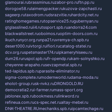
glamourai.ru
brassminus.ru
zabor-pro.ru
ftn.pp.ru
dorogoe58.ru
laimengpacker.ru
kuzova-zapchasti.ru
sageerp.ru
taxodrom.ru
dsrazvitie.ru
hardcity.net.ru
ratinghomegames.ru
topservice25.ru
gubernyan.ru
gtglasslined.ru
ii4.ru
tssport.spb.ru
andorra24.com
blackwallstreet.ru
oboimos.ru
optim-doors.com.ru
ikuch.ru
nycr.org.ru
npa21.ru
vremya-ch.spb.ru
desert000.ru
ivtorgi.ru
ifiori.ru
catalog-statei.ru
dcv.org.ru
spetsmaster174.ru
ipkameryhiseeu.ru
dum26.ru
ruspol.spb.ru
fr-opendp.ru
kam-solnyshko.ru
cheyenne-arapaho.ru
sevzapmetal.spb.ru
ted-lapidus.spb.ru
parasite-eliminator.ru
sigma-complete.ru
modernworld.ru
dama-moda.ru
eholot-group.ru
sk-nvkz.ru
DRONGOLD.RU
democratia2.ru
i-farmer.ru
mass-sport.org
jablonex.spb.ru
bookmess.ru
linkword.ru
refineua.com.ru
cs-spec.net.ru
altay-mebel.ru
DNK-THEATRE.RU
mechaniks.spb.ru
ipcamtechage.ru