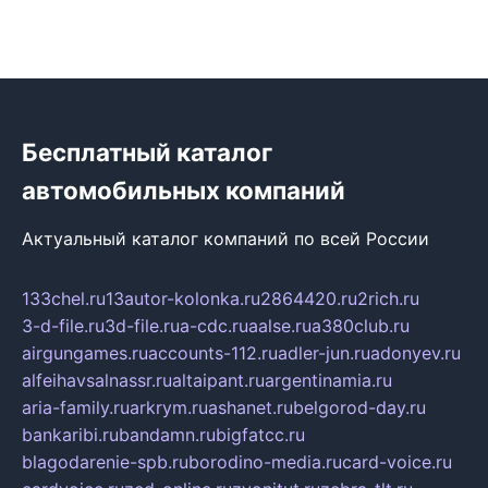
Бесплатный каталог
автомобильных компаний
Актуальный каталог компаний по всей России
133chel.ru
13autor-kolonka.ru
2864420.ru
2rich.ru
3-d-file.ru
3d-file.ru
a-cdc.ru
aalse.ru
a380club.ru
airgungames.ru
accounts-112.ru
adler-jun.ru
adonyev.ru
alfeihavsalnassr.ru
altaipant.ru
argentinamia.ru
aria-family.ru
arkrym.ru
ashanet.ru
belgorod-day.ru
bankaribi.ru
bandamn.ru
bigfatcc.ru
blagodarenie-spb.ru
borodino-media.ru
card-voice.ru