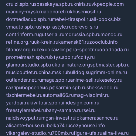
cruizi.spb.ru
spasskaya.spb.ru
kniris.ru
vkpeople.com
maminy-mysli.ru
arionorel.ru
khuseniosif.ru
dotmediacup.spb.ru
mebel-tiraspol.ru
all-books.biz
vmauto.spb.ru
shop-astyle.ru
derevo-s.ru
contrinform.ru
gutserial.ru
mdrussia.spb.ru
monod.ru
refine.org.ru
uk-krein.ru
kamensk61.ru
zooclub.info
filonov.org.ru
технокамск.рф
ra-spectr.ru
ooodriada.ru
promelmash.spb.ru
ixtys.spb.ru
fccity.ru
glamourstudio.spb.ru
kola-nature.org
spbmaster.spb.ru
musicoutlet.ru
china.msk.ru
bulldog.su
grimm-online.ru
outlander.net.ru
maga.spb.ru
anime-sell.ru
keseloy.ru
газприборсервис.рф
karmin.spb.ru
shekswood.ru
tischlermebel.ru
automall66.ru
mag-vladimir.ru
yardbar.ru
kiwitour.spb.ru
indesign.com.ru
freestylemebel.ru
bany-samara.ru
rsei.ru
naidisvoyput.ru
mgsn-invest.ru
ipkamerasannce.ru
alicante-house.ru
ibelka74.ru
cozyhouse.info
vlkargalev-studio.ru
700mb.ru
figura-ufa.ru
alina-live.ru