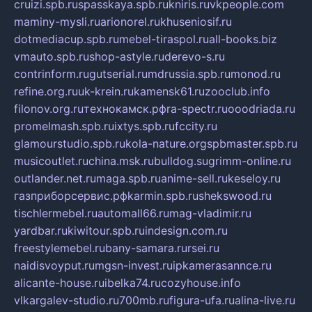
cruizi.spb.ru
spasskaya.spb.ru
kniris.ru
vkpeople.com
maminy-mysli.ru
arionorel.ru
khuseniosif.ru
dotmediacup.spb.ru
mebel-tiraspol.ru
all-books.biz
vmauto.spb.ru
shop-astyle.ru
derevo-s.ru
contrinform.ru
gutserial.ru
mdrussia.spb.ru
monod.ru
refine.org.ru
uk-krein.ru
kamensk61.ru
zooclub.info
filonov.org.ru
технокамск.рф
ra-spectr.ru
ooodriada.ru
promelmash.spb.ru
ixtys.spb.ru
fccity.ru
glamourstudio.spb.ru
kola-nature.org
spbmaster.spb.ru
musicoutlet.ru
china.msk.ru
bulldog.su
grimm-online.ru
outlander.net.ru
maga.spb.ru
anime-sell.ru
keseloy.ru
газприборсервис.рф
karmin.spb.ru
shekswood.ru
tischlermebel.ru
automall66.ru
mag-vladimir.ru
yardbar.ru
kiwitour.spb.ru
indesign.com.ru
freestylemebel.ru
bany-samara.ru
rsei.ru
naidisvoyput.ru
mgsn-invest.ru
ipkamerasannce.ru
alicante-house.ru
ibelka74.ru
cozyhouse.info
vlkargalev-studio.ru
700mb.ru
figura-ufa.ru
alina-live.ru