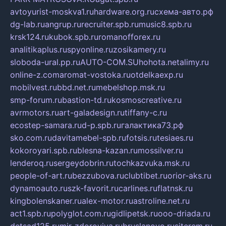
avtoyurist-moskva1.ru
hardware.org.ru
схема-авто.рф
dg-lab.ru
angrup.ru
recruiter.spb.ru
music8.spb.ru
krsk124.ru
kubok.spb.ru
romanofforex.ru
analitikaplus.ru
spyonline.ru
zosikamery.ru
sloboda-ural.pp.ru
AUTO-COM.SU
hohota.net
alimy.ru
online-z.com
aromat-vostoka.ru
otdelkaexp.ru
mobilvest.ru
bbd.net.ru
mebelshop.msk.ru
smp-forum.ru
bastion-td.ru
kosmoscreative.ru
avrmotors.ru
art-galadesign.ru
tiffany-c.ru
ecostep-samara.ru
d-p.spb.ru
галактика73.рф
sko.com.ru
davitamebel-spb.ru
fotsis.ru
tesiaes.ru
kokoroyari.spb.ru
blesna-kazan.ru
mossilver.ru
lenderoq.ru
sergeydobrin.ru
tochkazvuka.msk.ru
people-of-art.ru
bezzubova.ru
clubtibet.ru
orior-aks.ru
dynamoauto.ru
szk-favorit.ru
carlines.ru
flatnsk.ru
kingbolenskaner.ru
alex-motor.ru
astroline.net.ru
act1.spb.ru
polyglot.com.ru
gidlipetsk.ru
ooo-driada.ru