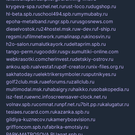
krygeva-spa.ru
chel.net.ru
rust-loco.ru
dugshop.ru
hl-beta.spb.ru
school494.spb.ru
mymubaby.ru
epoha-metalband.ru
ngr.spb.ru
rusgosnews.com
dieselvostok.ru
24hostel.msk.ru
w-dev.ru
f-ship.ru
regsmi.ru
filmnetwork.ru
malinasp.ru
kinosvin.ru
h2o-salon.ru
malutkayork.ru
deltaprim.spb.ru
tango-perm.ru
gooddir.ru
sgv.su
multiki-online.com
webkrasotki.com
cherinvest.ru
detskiy-ostrov.ru
ankou.spb.ru
alvesta1.ru
pdf-creator.ru
nix-files.org.ru
sakhatoday.ru
elektrikersymboler.ru
sputnikyes.ru
golf2club.msk.ru
aeforums.ru
zallclub.ru
multimodal.msk.ru
habaigry.ru
haikko.ru
sobakopedia.ru
isz-fest.ru
ewnc.info
screensaver-clock.net.ru
volnav.spb.ru
comnat.ru
npf.net.ru
7bit.pp.ru
kalugatur.ru
tesiaes.ru
card.com.ru
kazanka.spb.ru
gildiya-kuznecov.ru
kameryboavision.ru
griffoncom.spb.ru
fabrika-emotsiy.ru
PARK-MATROSOVA.RU
agat.spb.ru