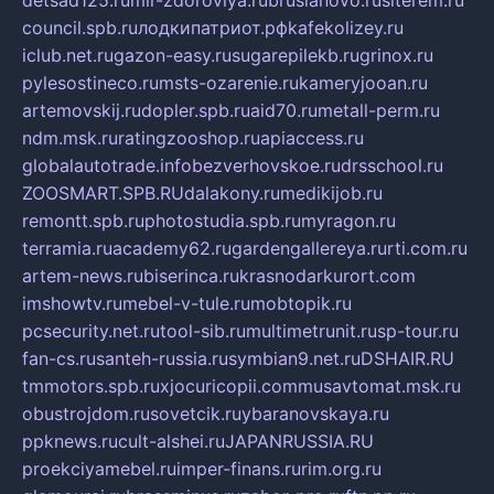
detsad125.ru
mir-zdoroviya.ru
bruslanovo.ru
siterem.ru
council.spb.ru
лодкипатриот.рф
kafekolizey.ru
iclub.net.ru
gazon-easy.ru
sugarepilekb.ru
grinox.ru
pylesostineco.ru
msts-ozarenie.ru
kameryjooan.ru
artemovskij.ru
dopler.spb.ru
aid70.ru
metall-perm.ru
ndm.msk.ru
ratingzooshop.ru
apiaccess.ru
globalautotrade.info
bezverhovskoe.ru
drsschool.ru
ZOOSMART.SPB.RU
dalakony.ru
medikijob.ru
remontt.spb.ru
photostudia.spb.ru
myragon.ru
terramia.ru
academy62.ru
gardengallereya.ru
rti.com.ru
artem-news.ru
biserinca.ru
krasnodarkurort.com
imshowtv.ru
mebel-v-tule.ru
mobtopik.ru
pcsecurity.net.ru
tool-sib.ru
multimetrunit.ru
sp-tour.ru
fan-cs.ru
santeh-russia.ru
symbian9.net.ru
DSHAIR.RU
tmmotors.spb.ru
xjocuricopii.com
musavtomat.msk.ru
obustrojdom.ru
sovetcik.ru
ybaranovskaya.ru
ppknews.ru
cult-alshei.ru
JAPANRUSSIA.RU
proekciyamebel.ru
imper-finans.ru
rim.org.ru