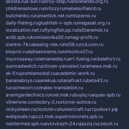
skosta.ru
a-sun.ru
stroy-ldsp.ru
snowlands.org.ru
childrensshoes.ru
mrlizzy.ru
mebelsofiakrd.ru
bulizhenko.ru
rumantick.net.ru
mtszerno.ru
daily-fishing.ru
glushiteli-v-spb.ru
megasat.org.ru
localization.net.ru
flyingfish.pp.ru
ds5teremok.ru
aclib.spb.ru
komissionka30.ru
mag-profit.ru
icentre-74.ru
leasing-nsk.ru
hd39.ru
rcd.com.ru
bioprot.ru
deltaextreme.ru
mirkotlov07.ru
mycrossway.ru
temamedia.ru
art-fusing.ru
cbslefort.ru
sunroadwatch.ru
citroen-yaroslavl.ru
ratnews.msk.ru
sk-if.ru
joomlamoduli.ru
academic-work.ru
bananaboys.ru
sanekua.ru
lianafrukt.ru
beta43.ru
tucsonwoori.com
alex-translation.ru
avantgardeclinics.ru
noel.msk.ru
buylq.ru
aquas-spb.ru
vilnerivne.com
bobry-2.ru
vtoroe-solnce.ru
nickysheen.ru
clockmir.ru
huntercraft.ru
стройокт.рф
webpixels.ru
pczz.msk.su
petrodvorets.spb.ru
nsintermed.spb.ru
avtovirazh-24.ru
jazzq.ru
czecot.ru