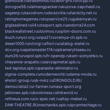
glamourai.ru
brassminus.ru
zabor-pro.ru
ftn.pp.ru
dorogoe58.ru
laimengpacker.ru
kuzova-zapchasti.ru
sageerp.ru
taxodrom.ru
dsrazvitie.ru
hardcity.net.ru
ratinghomegames.ru
topservice25.ru
gubernyan.ru
gtglasslined.ru
ii4.ru
tssport.spb.ru
andorra24.com
blackwallstreet.ru
oboimos.ru
optim-doors.com.ru
ikuch.ru
nycr.org.ru
npa21.ru
vremya-ch.spb.ru
desert000.ru
ivtorgi.ru
ifiori.ru
catalog-statei.ru
dcv.org.ru
spetsmaster174.ru
ipkameryhiseeu.ru
dum26.ru
ruspol.spb.ru
fr-opendp.ru
kam-solnyshko.ru
cheyenne-arapaho.ru
sevzapmetal.spb.ru
ted-lapidus.spb.ru
parasite-eliminator.ru
sigma-complete.ru
modernworld.ru
dama-moda.ru
eholot-group.ru
sk-nvkz.ru
DRONGOLD.RU
democratia2.ru
i-farmer.ru
mass-sport.org
jablonex.spb.ru
bookmess.ru
linkword.ru
refineua.com.ru
cs-spec.net.ru
altay-mebel.ru
DNK-THEATRE.RU
mechaniks.spb.ru
ipcamtechage.ru