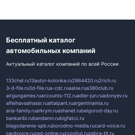
Бесплатный каталог
автомобильных компаний
Актуальный каталог компаний по всей России
133chel.ru
13autor-kolonka.ru
2864420.ru
2rich.ru
3-d-file.ru
3d-file.ru
a-cdc.ru
aalse.ru
a380club.ru
airgungames.ru
accounts-112.ru
adler-jun.ru
adonyev.ru
alfeihavsalnassr.ru
altaipant.ru
argentinamia.ru
aria-family.ru
arkrym.ru
ashanet.ru
belgorod-day.ru
bankaribi.ru
bandamn.ru
bigfatcc.ru
blagodarenie-spb.ru
borodino-media.ru
card-voice.ru
cardvoice.ru
zed-online.ru
zvonitut.ru
zebra-tlt.ru