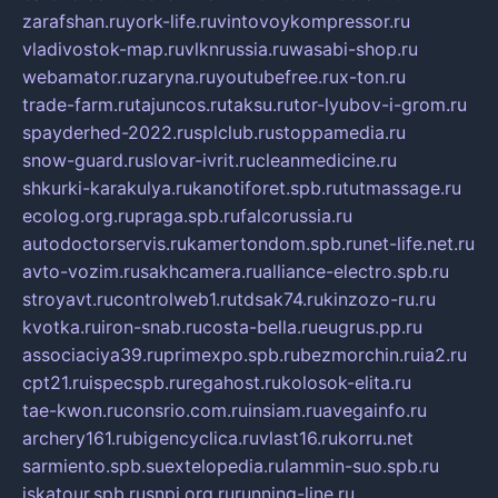
zarafshan.ru
york-life.ru
vintovoykompressor.ru
vladivostok-map.ru
vlknrussia.ru
wasabi-shop.ru
webamator.ru
zaryna.ru
youtubefree.ru
x-ton.ru
trade-farm.ru
tajuncos.ru
taksu.ru
tor-lyubov-i-grom.ru
spayderhed-2022.ru
splclub.ru
stoppamedia.ru
snow-guard.ru
slovar-ivrit.ru
cleanmedicine.ru
shkurki-karakulya.ru
kanotiforet.spb.ru
tutmassage.ru
ecolog.org.ru
praga.spb.ru
falcorussia.ru
autodoctorservis.ru
kamertondom.spb.ru
net-life.net.ru
avto-vozim.ru
sakhcamera.ru
alliance-electro.spb.ru
stroyavt.ru
controlweb1.ru
tdsak74.ru
kinzozo-ru.ru
kvotka.ru
iron-snab.ru
costa-bella.ru
eugrus.pp.ru
associaciya39.ru
primexpo.spb.ru
bezmorchin.ru
ia2.ru
cpt21.ru
ispecspb.ru
regahost.ru
kolosok-elita.ru
tae-kwon.ru
consrio.com.ru
insiam.ru
avegainfo.ru
archery161.ru
bigencyclica.ru
vlast16.ru
korru.net
sarmiento.spb.su
extelopedia.ru
lammin-suo.spb.ru
iskatour.spb.ru
snpi.org.ru
running-line.ru