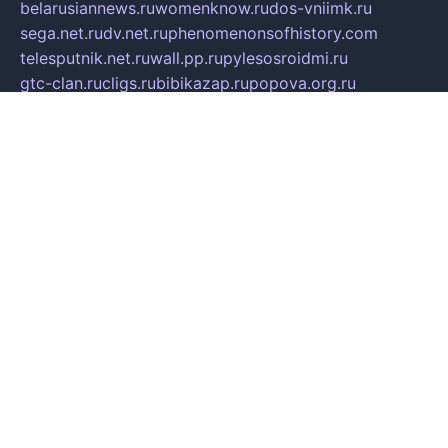
belarusiannews.ru
womenknow.ru
dos-vniimk.ru
sega.net.ru
dv.net.ru
phenomenonsofhistory.com
telesputnik.net.ru
wall.pp.ru
pylesosroidmi.ru
gtc-clan.ru
cligs.ru
bibikazap.ru
popova.org.ru
netwhistler.spb.ru
bellvil.ru
bonzon.ru
iss-vladik.ru
defiparis.net.ru
las-gryzas.ru
amku.ru
electednews.spb.ru
feather.org.ru
spar72.ru
tankiigri.ru
dominus.com.ru
ibtree.ru
sanykool.pp.ru
unixlib.org.ru
menatep.spb.ru
gartenterrassen.ru
printeka.ru
skvozilka.com.ru
parkovka-pub.ru
lovemobi.ru
art-ru.ru
emulatorz.com.ru
alucomp.com.ru
tatforum.com.ru
alternativa-profi.ru
dermakler.ru
artsurvey.ru
aredir.ru
khimspas.ru
centr-maxi.ru
2018r.ru
bort-stomer-defort.ru
professional2.ru
gibsons.ru
artselena.ru
art-pilot.ru
ingredient.spb.ru
npfpolimer.spb.ru
argentum.spb.ru
hom-edu.ru
af-num.ru
cashadvanceamericasev.org
trexp.spb.ru
apteka-gerzena.ru
vasilyevka.msk.ru