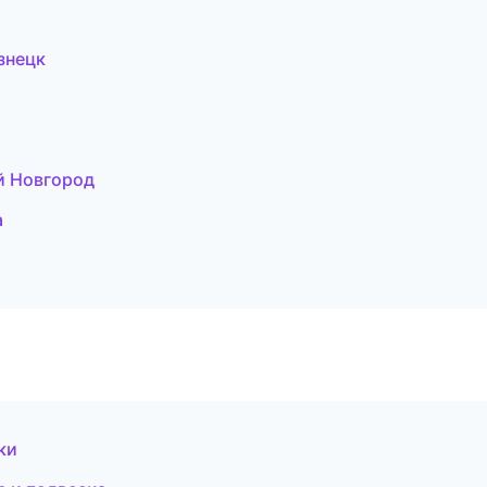
знецк
й Новгород
а
ки