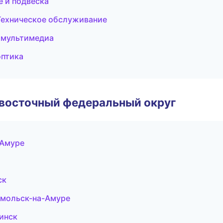
ое и подвеска
 Техническое обслуживание
и мультимедиа
оптика
евосточный федеральный округ
-Амуре
ск
омольск-на-Амуре
инск