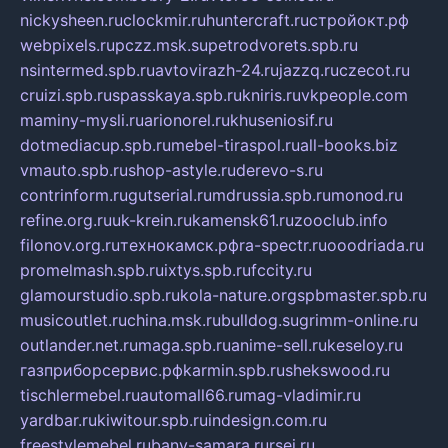
nickysheen.ru
clockmir.ru
huntercraft.ru
стройокт.рф
webpixels.ru
pczz.msk.su
petrodvorets.spb.ru
nsintermed.spb.ru
avtovirazh-24.ru
jazzq.ru
czecot.ru
cruizi.spb.ru
spasskaya.spb.ru
kniris.ru
vkpeople.com
maminy-mysli.ru
arionorel.ru
khuseniosif.ru
dotmediacup.spb.ru
mebel-tiraspol.ru
all-books.biz
vmauto.spb.ru
shop-astyle.ru
derevo-s.ru
contrinform.ru
gutserial.ru
mdrussia.spb.ru
monod.ru
refine.org.ru
uk-krein.ru
kamensk61.ru
zooclub.info
filonov.org.ru
технокамск.рф
ra-spectr.ru
ooodriada.ru
promelmash.spb.ru
ixtys.spb.ru
fccity.ru
glamourstudio.spb.ru
kola-nature.org
spbmaster.spb.ru
musicoutlet.ru
china.msk.ru
bulldog.su
grimm-online.ru
outlander.net.ru
maga.spb.ru
anime-sell.ru
keseloy.ru
газприборсервис.рф
karmin.spb.ru
shekswood.ru
tischlermebel.ru
automall66.ru
mag-vladimir.ru
yardbar.ru
kiwitour.spb.ru
indesign.com.ru
freestylemebel.ru
bany-samara.ru
rsei.ru