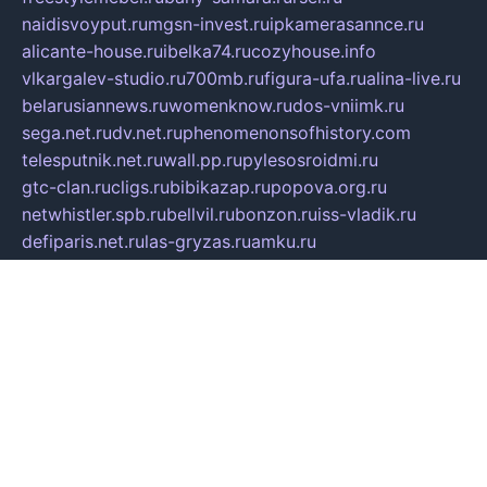
naidisvoyput.ru
mgsn-invest.ru
ipkamerasannce.ru
alicante-house.ru
ibelka74.ru
cozyhouse.info
vlkargalev-studio.ru
700mb.ru
figura-ufa.ru
alina-live.ru
belarusiannews.ru
womenknow.ru
dos-vniimk.ru
sega.net.ru
dv.net.ru
phenomenonsofhistory.com
telesputnik.net.ru
wall.pp.ru
pylesosroidmi.ru
gtc-clan.ru
cligs.ru
bibikazap.ru
popova.org.ru
netwhistler.spb.ru
bellvil.ru
bonzon.ru
iss-vladik.ru
defiparis.net.ru
las-gryzas.ru
amku.ru
electednews.spb.ru
feather.org.ru
spar72.ru
tankiigri.ru
dominus.com.ru
ibtree.ru
sanykool.pp.ru
unixlib.org.ru
menatep.spb.ru
gartenterrassen.ru
printeka.ru
skvozilka.com.ru
parkovka-pub.ru
lovemobi.ru
art-ru.ru
emulatorz.com.ru
alucomp.com.ru
tatforum.com.ru
alternativa-profi.ru
dermakler.ru
artsurvey.ru
aredir.ru
khimspas.ru
centr-maxi.ru
2018r.ru
bort-stomer-defort.ru
professional2.ru
gibsons.ru
artselena.ru
art-pilot.ru
ingredient.spb.ru