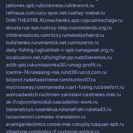
jablonex.spb.ru
bookmess.ru
linkword.ru
refineua.com.ru
cs-spec.net.ru
altay-mebel.ru
DNK-THEATRE.RU
mechaniks.spb.ru
ipcamtechage.ru
skosta.ru
a-sun.ru
stroy-ldsp.ru
snowlands.org.ru
childrensshoes.ru
mrlizzy.ru
mebelsofiakrd.ru
bulizhenko.ru
rumantick.net.ru
mtszerno.ru
daily-fishing.ru
glushiteli-v-spb.ru
megasat.org.ru
localization.net.ru
flyingfish.pp.ru
ds5teremok.ru
aclib.spb.ru
komissionka30.ru
mag-profit.ru
icentre-74.ru
leasing-nsk.ru
hd39.ru
rcd.com.ru
bioprot.ru
deltaextreme.ru
mirkotlov07.ru
mycrossway.ru
temamedia.ru
art-fusing.ru
cbslefort.ru
sunroadwatch.ru
citroen-yaroslavl.ru
ratnews.msk.ru
sk-if.ru
joomlamoduli.ru
academic-work.ru
bananaboys.ru
sanekua.ru
lianafrukt.ru
beta43.ru
tucsonwoori.com
alex-translation.ru
avantgardeclinics.ru
noel.msk.ru
buylq.ru
aquas-spb.ru
vilnerivne.com
bobry-2.ru
vtoroe-solnce.ru