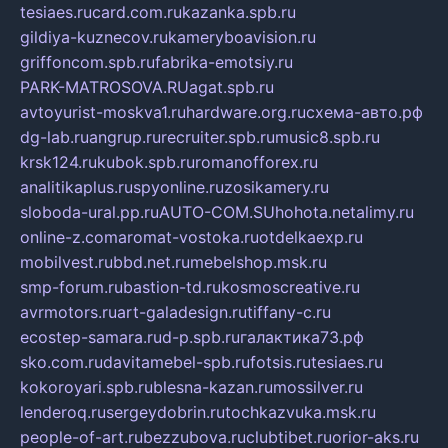
tesiaes.ru
card.com.ru
kazanka.spb.ru
gildiya-kuznecov.ru
kameryboavision.ru
griffoncom.spb.ru
fabrika-emotsiy.ru
PARK-MATROSOVA.RU
agat.spb.ru
avtoyurist-moskva1.ru
hardware.org.ru
схема-авто.рф
dg-lab.ru
angrup.ru
recruiter.spb.ru
music8.spb.ru
krsk124.ru
kubok.spb.ru
romanofforex.ru
analitikaplus.ru
spyonline.ru
zosikamery.ru
sloboda-ural.pp.ru
AUTO-COM.SU
hohota.net
alimy.ru
online-z.com
aromat-vostoka.ru
otdelkaexp.ru
mobilvest.ru
bbd.net.ru
mebelshop.msk.ru
smp-forum.ru
bastion-td.ru
kosmoscreative.ru
avrmotors.ru
art-galadesign.ru
tiffany-c.ru
ecostep-samara.ru
d-p.spb.ru
галактика73.рф
sko.com.ru
davitamebel-spb.ru
fotsis.ru
tesiaes.ru
kokoroyari.spb.ru
blesna-kazan.ru
mossilver.ru
lenderoq.ru
sergeydobrin.ru
tochkazvuka.msk.ru
people-of-art.ru
bezzubova.ru
clubtibet.ru
orior-aks.ru