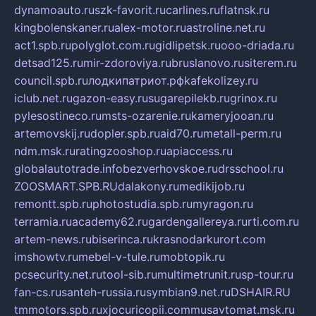
dynamoauto.ru
szk-favorit.ru
carlines.ru
flatnsk.ru
kingbolenskaner.ru
alex-motor.ru
astroline.net.ru
act1.spb.ru
polyglot.com.ru
gidlipetsk.ru
ooo-driada.ru
detsad125.ru
mir-zdoroviya.ru
bruslanovo.ru
siterem.ru
council.spb.ru
лодкипатриот.рф
kafekolizey.ru
iclub.net.ru
gazon-easy.ru
sugarepilekb.ru
grinox.ru
pylesostineco.ru
msts-ozarenie.ru
kameryjooan.ru
artemovskij.ru
dopler.spb.ru
aid70.ru
metall-perm.ru
ndm.msk.ru
ratingzooshop.ru
apiaccess.ru
globalautotrade.info
bezverhovskoe.ru
drsschool.ru
ZOOSMART.SPB.RU
dalakony.ru
medikijob.ru
remontt.spb.ru
photostudia.spb.ru
myragon.ru
terramia.ru
academy62.ru
gardengallereya.ru
rti.com.ru
artem-news.ru
biserinca.ru
krasnodarkurort.com
imshowtv.ru
mebel-v-tule.ru
mobtopik.ru
pcsecurity.net.ru
tool-sib.ru
multimetrunit.ru
sp-tour.ru
fan-cs.ru
santeh-russia.ru
symbian9.net.ru
DSHAIR.RU
tmmotors.spb.ru
xjocuricopii.com
musavtomat.msk.ru