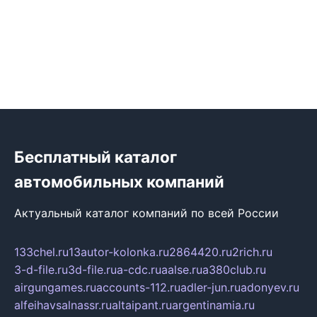
Бесплатный каталог
автомобильных компаний
Актуальный каталог компаний по всей России
133chel.ru
13autor-kolonka.ru
2864420.ru
2rich.ru
3-d-file.ru
3d-file.ru
a-cdc.ru
aalse.ru
a380club.ru
airgungames.ru
accounts-112.ru
adler-jun.ru
adonyev.ru
alfeihavsalnassr.ru
altaipant.ru
argentinamia.ru