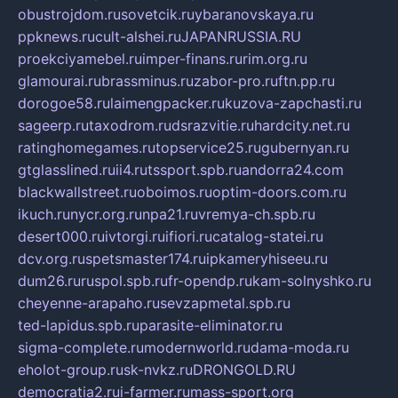
obustrojdom.ru
sovetcik.ru
ybaranovskaya.ru
ppknews.ru
cult-alshei.ru
JAPANRUSSIA.RU
proekciyamebel.ru
imper-finans.ru
rim.org.ru
glamourai.ru
brassminus.ru
zabor-pro.ru
ftn.pp.ru
dorogoe58.ru
laimengpacker.ru
kuzova-zapchasti.ru
sageerp.ru
taxodrom.ru
dsrazvitie.ru
hardcity.net.ru
ratinghomegames.ru
topservice25.ru
gubernyan.ru
gtglasslined.ru
ii4.ru
tssport.spb.ru
andorra24.com
blackwallstreet.ru
oboimos.ru
optim-doors.com.ru
ikuch.ru
nycr.org.ru
npa21.ru
vremya-ch.spb.ru
desert000.ru
ivtorgi.ru
ifiori.ru
catalog-statei.ru
dcv.org.ru
spetsmaster174.ru
ipkameryhiseeu.ru
dum26.ru
ruspol.spb.ru
fr-opendp.ru
kam-solnyshko.ru
cheyenne-arapaho.ru
sevzapmetal.spb.ru
ted-lapidus.spb.ru
parasite-eliminator.ru
sigma-complete.ru
modernworld.ru
dama-moda.ru
eholot-group.ru
sk-nvkz.ru
DRONGOLD.RU
democratia2.ru
i-farmer.ru
mass-sport.org