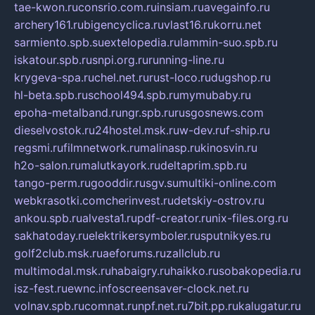
tae-kwon.ru
consrio.com.ru
insiam.ru
avegainfo.ru
archery161.ru
bigencyclica.ru
vlast16.ru
korru.net
sarmiento.spb.su
extelopedia.ru
lammin-suo.spb.ru
iskatour.spb.ru
snpi.org.ru
running-line.ru
krygeva-spa.ru
chel.net.ru
rust-loco.ru
dugshop.ru
hl-beta.spb.ru
school494.spb.ru
mymubaby.ru
epoha-metalband.ru
ngr.spb.ru
rusgosnews.com
dieselvostok.ru
24hostel.msk.ru
w-dev.ru
f-ship.ru
regsmi.ru
filmnetwork.ru
malinasp.ru
kinosvin.ru
h2o-salon.ru
malutkayork.ru
deltaprim.spb.ru
tango-perm.ru
gooddir.ru
sgv.su
multiki-online.com
webkrasotki.com
cherinvest.ru
detskiy-ostrov.ru
ankou.spb.ru
alvesta1.ru
pdf-creator.ru
nix-files.org.ru
sakhatoday.ru
elektrikersymboler.ru
sputnikyes.ru
golf2club.msk.ru
aeforums.ru
zallclub.ru
multimodal.msk.ru
habaigry.ru
haikko.ru
sobakopedia.ru
isz-fest.ru
ewnc.info
screensaver-clock.net.ru
volnav.spb.ru
comnat.ru
npf.net.ru
7bit.pp.ru
kalugatur.ru