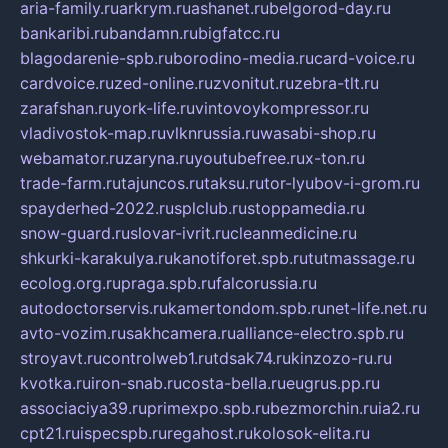
aria-family.ru
arkrym.ru
ashanet.ru
belgorod-day.ru
bankaribi.ru
bandamn.ru
bigfatcc.ru
blagodarenie-spb.ru
borodino-media.ru
card-voice.ru
cardvoice.ru
zed-online.ru
zvonitut.ru
zebra-tlt.ru
zarafshan.ru
york-life.ru
vintovoykompressor.ru
vladivostok-map.ru
vlknrussia.ru
wasabi-shop.ru
webamator.ru
zaryna.ru
youtubefree.ru
x-ton.ru
trade-farm.ru
tajuncos.ru
taksu.ru
tor-lyubov-i-grom.ru
spayderhed-2022.ru
splclub.ru
stoppamedia.ru
snow-guard.ru
slovar-ivrit.ru
cleanmedicine.ru
shkurki-karakulya.ru
kanotiforet.spb.ru
tutmassage.ru
ecolog.org.ru
praga.spb.ru
falcorussia.ru
autodoctorservis.ru
kamertondom.spb.ru
net-life.net.ru
avto-vozim.ru
sakhcamera.ru
alliance-electro.spb.ru
stroyavt.ru
controlweb1.ru
tdsak74.ru
kinzozo-ru.ru
kvotka.ru
iron-snab.ru
costa-bella.ru
eugrus.pp.ru
associaciya39.ru
primexpo.spb.ru
bezmorchin.ru
ia2.ru
cpt21.ru
ispecspb.ru
regahost.ru
kolosok-elita.ru