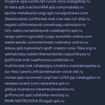
krygeva-spa.ru
chel.net.ru
rust-loco.ru
dugshop.ru
hl-beta.spb.ru
school494.spb.ru
mymubaby.ru
epoha-metalband.ru
ngr.spb.ru
rusgosnews.com
dieselvostok.ru
24hostel.msk.ru
w-dev.ru
f-ship.ru
regsmi.ru
filmnetwork.ru
malinasp.ru
kinosvin.ru
h2o-salon.ru
malutkayork.ru
deltaprim.spb.ru
tango-perm.ru
gooddir.ru
sgv.su
multiki-online.com
webkrasotki.com
cherinvest.ru
detskiy-ostrov.ru
ankou.spb.ru
alvesta1.ru
pdf-creator.ru
nix-files.org.ru
sakhatoday.ru
elektrikersymboler.ru
sputnikyes.ru
golf2club.msk.ru
aeforums.ru
zallclub.ru
multimodal.msk.ru
habaigry.ru
haikko.ru
sobakopedia.ru
isz-fest.ru
ewnc.info
screensaver-clock.net.ru
volnav.spb.ru
comnat.ru
npf.net.ru
7bit.pp.ru
kalugatur.ru
tesiaes.ru
card.com.ru
kazanka.spb.ru
gildiya-kuznecov.ru
kameryboavision.ru
griffoncom.spb.ru
fabrika-emotsiy.ru
PARK-MATROSOVA.RU
agat.spb.ru