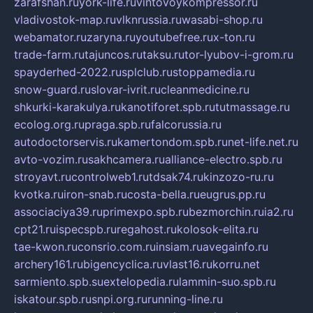
zarafshan.ru
york-life.ru
vintovoykompressor.ru
vladivostok-map.ru
vlknrussia.ru
wasabi-shop.ru
webamator.ru
zaryna.ru
youtubefree.ru
x-ton.ru
trade-farm.ru
tajuncos.ru
taksu.ru
tor-lyubov-i-grom.ru
spayderhed-2022.ru
splclub.ru
stoppamedia.ru
snow-guard.ru
slovar-ivrit.ru
cleanmedicine.ru
shkurki-karakulya.ru
kanotiforet.spb.ru
tutmassage.ru
ecolog.org.ru
praga.spb.ru
falcorussia.ru
autodoctorservis.ru
kamertondom.spb.ru
net-life.net.ru
avto-vozim.ru
sakhcamera.ru
alliance-electro.spb.ru
stroyavt.ru
controlweb1.ru
tdsak74.ru
kinzozo-ru.ru
kvotka.ru
iron-snab.ru
costa-bella.ru
eugrus.pp.ru
associaciya39.ru
primexpo.spb.ru
bezmorchin.ru
ia2.ru
cpt21.ru
ispecspb.ru
regahost.ru
kolosok-elita.ru
tae-kwon.ru
consrio.com.ru
insiam.ru
avegainfo.ru
archery161.ru
bigencyclica.ru
vlast16.ru
korru.net
sarmiento.spb.su
extelopedia.ru
lammin-suo.spb.ru
iskatour.spb.ru
snpi.org.ru
running-line.ru