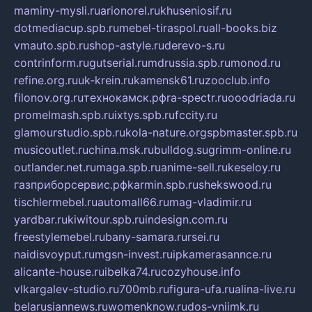
maminy-mysli.ru
arionorel.ru
khuseniosif.ru
dotmediacup.spb.ru
mebel-tiraspol.ru
all-books.biz
vmauto.spb.ru
shop-astyle.ru
derevo-s.ru
contrinform.ru
gutserial.ru
mdrussia.spb.ru
monod.ru
refine.org.ru
uk-krein.ru
kamensk61.ru
zooclub.info
filonov.org.ru
технокамск.рф
ra-spectr.ru
ooodriada.ru
promelmash.spb.ru
ixtys.spb.ru
fccity.ru
glamourstudio.spb.ru
kola-nature.org
spbmaster.spb.ru
musicoutlet.ru
china.msk.ru
bulldog.su
grimm-online.ru
outlander.net.ru
maga.spb.ru
anime-sell.ru
keseloy.ru
газприборсервис.рф
karmin.spb.ru
shekswood.ru
tischlermebel.ru
automall66.ru
mag-vladimir.ru
yardbar.ru
kiwitour.spb.ru
indesign.com.ru
freestylemebel.ru
bany-samara.ru
rsei.ru
naidisvoyput.ru
mgsn-invest.ru
ipkamerasannce.ru
alicante-house.ru
ibelka74.ru
cozyhouse.info
vlkargalev-studio.ru
700mb.ru
figura-ufa.ru
alina-live.ru
belarusiannews.ru
womenknow.ru
dos-vniimk.ru