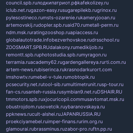
council.spb.ru
лодкипатриот.рф
kafekolizey.ru
iclub.net.ru
gazon-easy.ru
sugarepilekb.ru
grinox.ru
pylesostineco.ru
msts-ozarenie.ru
kameryjooan.ru
artemovskij.ru
dopler.spb.ru
aid70.ru
metall-perm.ru
ndm.msk.ru
ratingzooshop.ru
apiaccess.ru
globalautotrade.info
bezverhovskoe.ru
drsschool.ru
ZOOSMART.SPB.RU
dalakony.ru
medikijob.ru
remontt.spb.ru
photostudia.spb.ru
myragon.ru
terramia.ru
academy62.ru
gardengallereya.ru
rti.com.ru
artem-news.ru
biserinca.ru
krasnodarkurort.com
imshowtv.ru
mebel-v-tule.ru
mobtopik.ru
pcsecurity.net.ru
tool-sib.ru
multimetrunit.ru
sp-tour.ru
fan-cs.ru
santeh-russia.ru
symbian9.net.ru
DSHAIR.RU
tmmotors.spb.ru
xjocuricopii.com
musavtomat.msk.ru
obustrojdom.ru
sovetcik.ru
ybaranovskaya.ru
ppknews.ru
cult-alshei.ru
JAPANRUSSIA.RU
proekciyamebel.ru
imper-finans.ru
rim.org.ru
glamourai.ru
brassminus.ru
zabor-pro.ru
ftn.pp.ru