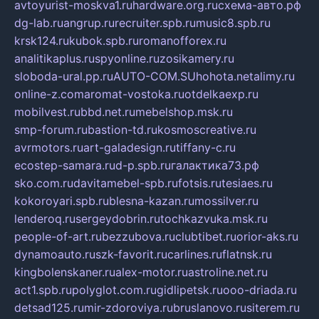
avtoyurist-moskva1.ru
hardware.org.ru
схема-авто.рф
dg-lab.ru
angrup.ru
recruiter.spb.ru
music8.spb.ru
krsk124.ru
kubok.spb.ru
romanofforex.ru
analitikaplus.ru
spyonline.ru
zosikamery.ru
sloboda-ural.pp.ru
AUTO-COM.SU
hohota.net
alimy.ru
online-z.com
aromat-vostoka.ru
otdelkaexp.ru
mobilvest.ru
bbd.net.ru
mebelshop.msk.ru
smp-forum.ru
bastion-td.ru
kosmoscreative.ru
avrmotors.ru
art-galadesign.ru
tiffany-c.ru
ecostep-samara.ru
d-p.spb.ru
галактика73.рф
sko.com.ru
davitamebel-spb.ru
fotsis.ru
tesiaes.ru
kokoroyari.spb.ru
blesna-kazan.ru
mossilver.ru
lenderoq.ru
sergeydobrin.ru
tochkazvuka.msk.ru
people-of-art.ru
bezzubova.ru
clubtibet.ru
orior-aks.ru
dynamoauto.ru
szk-favorit.ru
carlines.ru
flatnsk.ru
kingbolenskaner.ru
alex-motor.ru
astroline.net.ru
act1.spb.ru
polyglot.com.ru
gidlipetsk.ru
ooo-driada.ru
detsad125.ru
mir-zdoroviya.ru
bruslanovo.ru
siterem.ru