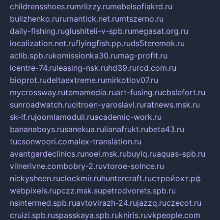
childrensshoes.ru
mrlizzy.ru
mebelsofiakrd.ru
bulizhenko.ru
rumantick.net.ru
mtszerno.ru
daily-fishing.ru
glushiteli-v-spb.ru
megasat.org.ru
localization.net.ru
flyingfish.pp.ru
ds5teremok.ru
aclib.spb.ru
komissionka30.ru
mag-profit.ru
icentre-74.ru
leasing-nsk.ru
hd39.ru
rcd.com.ru
bioprot.ru
deltaextreme.ru
mirkotlov07.ru
mycrossway.ru
temamedia.ru
art-fusing.ru
cbslefort.ru
sunroadwatch.ru
citroen-yaroslavl.ru
ratnews.msk.ru
sk-if.ru
joomlamoduli.ru
academic-work.ru
bananaboys.ru
sanekua.ru
lianafrukt.ru
beta43.ru
tucsonwoori.com
alex-translation.ru
avantgardeclinics.ru
noel.msk.ru
buylq.ru
aquas-spb.ru
vilnerivne.com
bobry-2.ru
vtoroe-solnce.ru
nickysheen.ru
clockmir.ru
huntercraft.ru
стройокт.рф
webpixels.ru
pczz.msk.su
petrodvorets.spb.ru
nsintermed.spb.ru
avtovirazh-24.ru
jazzq.ru
czecot.ru
cruizi.spb.ru
spasskaya.spb.ru
kniris.ru
vkpeople.com