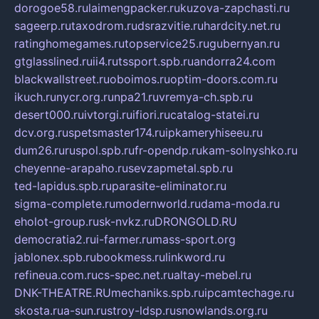
dorogoe58.ru
laimengpacker.ru
kuzova-zapchasti.ru
sageerp.ru
taxodrom.ru
dsrazvitie.ru
hardcity.net.ru
ratinghomegames.ru
topservice25.ru
gubernyan.ru
gtglasslined.ru
ii4.ru
tssport.spb.ru
andorra24.com
blackwallstreet.ru
oboimos.ru
optim-doors.com.ru
ikuch.ru
nycr.org.ru
npa21.ru
vremya-ch.spb.ru
desert000.ru
ivtorgi.ru
ifiori.ru
catalog-statei.ru
dcv.org.ru
spetsmaster174.ru
ipkameryhiseeu.ru
dum26.ru
ruspol.spb.ru
fr-opendp.ru
kam-solnyshko.ru
cheyenne-arapaho.ru
sevzapmetal.spb.ru
ted-lapidus.spb.ru
parasite-eliminator.ru
sigma-complete.ru
modernworld.ru
dama-moda.ru
eholot-group.ru
sk-nvkz.ru
DRONGOLD.RU
democratia2.ru
i-farmer.ru
mass-sport.org
jablonex.spb.ru
bookmess.ru
linkword.ru
refineua.com.ru
cs-spec.net.ru
altay-mebel.ru
DNK-THEATRE.RU
mechaniks.spb.ru
ipcamtechage.ru
skosta.ru
a-sun.ru
stroy-ldsp.ru
snowlands.org.ru