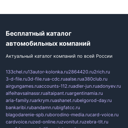
Бесплатный каталог
автомобильных компаний
Актуальный каталог компаний по всей России
133chel.ru
13autor-kolonka.ru
2864420.ru
2rich.ru
3-d-file.ru
3d-file.ru
a-cdc.ru
aalse.ru
a380club.ru
airgungames.ru
accounts-112.ru
adler-jun.ru
adonyev.ru
alfeihavsalnassr.ru
altaipant.ru
argentinamia.ru
aria-family.ru
arkrym.ru
ashanet.ru
belgorod-day.ru
bankaribi.ru
bandamn.ru
bigfatcc.ru
blagodarenie-spb.ru
borodino-media.ru
card-voice.ru
cardvoice.ru
zed-online.ru
zvonitut.ru
zebra-tlt.ru