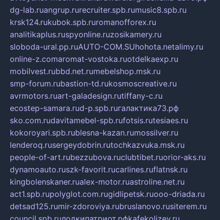
dg-lab.ru
angrup.ru
recruiter.spb.ru
music8.spb.ru
krsk124.ru
kubok.spb.ru
romanofforex.ru
analitikaplus.ru
spyonline.ru
zosikamery.ru
sloboda-ural.pp.ru
AUTO-COM.SU
hohota.net
alimy.ru
online-z.com
aromat-vostoka.ru
otdelkaexp.ru
mobilvest.ru
bbd.net.ru
mebelshop.msk.ru
smp-forum.ru
bastion-td.ru
kosmoscreative.ru
avrmotors.ru
art-galadesign.ru
tiffany-c.ru
ecostep-samara.ru
d-p.spb.ru
галактика73.рф
sko.com.ru
davitamebel-spb.ru
fotsis.ru
tesiaes.ru
kokoroyari.spb.ru
blesna-kazan.ru
mossilver.ru
lenderoq.ru
sergeydobrin.ru
tochkazvuka.msk.ru
people-of-art.ru
bezzubova.ru
clubtibet.ru
orior-aks.ru
dynamoauto.ru
szk-favorit.ru
carlines.ru
flatnsk.ru
kingbolenskaner.ru
alex-motor.ru
astroline.net.ru
act1.spb.ru
polyglot.com.ru
gidlipetsk.ru
ooo-driada.ru
detsad125.ru
mir-zdoroviya.ru
bruslanovo.ru
siterem.ru
council.spb.ru
лодкипатриот.рф
kafekolizey.ru