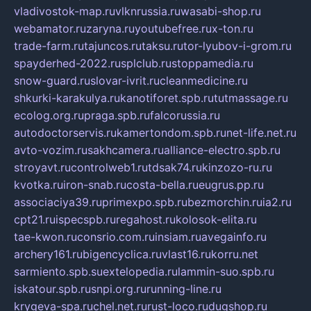
vladivostok-map.ru
vlknrussia.ru
wasabi-shop.ru
webamator.ru
zaryna.ru
youtubefree.ru
x-ton.ru
trade-farm.ru
tajuncos.ru
taksu.ru
tor-lyubov-i-grom.ru
spayderhed-2022.ru
splclub.ru
stoppamedia.ru
snow-guard.ru
slovar-ivrit.ru
cleanmedicine.ru
shkurki-karakulya.ru
kanotiforet.spb.ru
tutmassage.ru
ecolog.org.ru
praga.spb.ru
falcorussia.ru
autodoctorservis.ru
kamertondom.spb.ru
net-life.net.ru
avto-vozim.ru
sakhcamera.ru
alliance-electro.spb.ru
stroyavt.ru
controlweb1.ru
tdsak74.ru
kinzozo-ru.ru
kvotka.ru
iron-snab.ru
costa-bella.ru
eugrus.pp.ru
associaciya39.ru
primexpo.spb.ru
bezmorchin.ru
ia2.ru
cpt21.ru
ispecspb.ru
regahost.ru
kolosok-elita.ru
tae-kwon.ru
consrio.com.ru
insiam.ru
avegainfo.ru
archery161.ru
bigencyclica.ru
vlast16.ru
korru.net
sarmiento.spb.su
extelopedia.ru
lammin-suo.spb.ru
iskatour.spb.ru
snpi.org.ru
running-line.ru
krygeva-spa.ru
chel.net.ru
rust-loco.ru
dugshop.ru