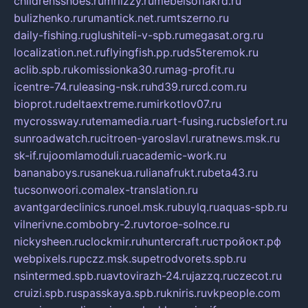
childrensshoes.ru
mrlizzy.ru
mebelsofiakrd.ru
bulizhenko.ru
rumantick.net.ru
mtszerno.ru
daily-fishing.ru
glushiteli-v-spb.ru
megasat.org.ru
localization.net.ru
flyingfish.pp.ru
ds5teremok.ru
aclib.spb.ru
komissionka30.ru
mag-profit.ru
icentre-74.ru
leasing-nsk.ru
hd39.ru
rcd.com.ru
bioprot.ru
deltaextreme.ru
mirkotlov07.ru
mycrossway.ru
temamedia.ru
art-fusing.ru
cbslefort.ru
sunroadwatch.ru
citroen-yaroslavl.ru
ratnews.msk.ru
sk-if.ru
joomlamoduli.ru
academic-work.ru
bananaboys.ru
sanekua.ru
lianafrukt.ru
beta43.ru
tucsonwoori.com
alex-translation.ru
avantgardeclinics.ru
noel.msk.ru
buylq.ru
aquas-spb.ru
vilnerivne.com
bobry-2.ru
vtoroe-solnce.ru
nickysheen.ru
clockmir.ru
huntercraft.ru
стройокт.рф
webpixels.ru
pczz.msk.su
petrodvorets.spb.ru
nsintermed.spb.ru
avtovirazh-24.ru
jazzq.ru
czecot.ru
cruizi.spb.ru
spasskaya.spb.ru
kniris.ru
vkpeople.com