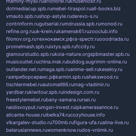
maminy-mysli.ru
arionorel.ru
khuseniosif.ru
dotmediacup.spb.ru
mebel-tiraspol.ru
all-books.biz
vmauto.spb.ru
shop-astyle.ru
derevo-s.ru
contrinform.ru
gutserial.ru
mdrussia.spb.ru
monod.ru
refine.org.ru
uk-krein.ru
kamensk61.ru
zooclub.info
filonov.org.ru
технокамск.рф
ra-spectr.ru
ooodriada.ru
promelmash.spb.ru
ixtys.spb.ru
fccity.ru
glamourstudio.spb.ru
kola-nature.org
spbmaster.spb.ru
musicoutlet.ru
china.msk.ru
bulldog.su
grimm-online.ru
outlander.net.ru
maga.spb.ru
anime-sell.ru
keseloy.ru
газприборсервис.рф
karmin.spb.ru
shekswood.ru
tischlermebel.ru
automall66.ru
mag-vladimir.ru
yardbar.ru
kiwitour.spb.ru
indesign.com.ru
freestylemebel.ru
bany-samara.ru
rsei.ru
naidisvoyput.ru
mgsn-invest.ru
ipkamerasannce.ru
alicante-house.ru
ibelka74.ru
cozyhouse.info
vlkargalev-studio.ru
700mb.ru
figura-ufa.ru
alina-live.ru
belarusiannews.ru
womenknow.ru
dos-vniimk.ru