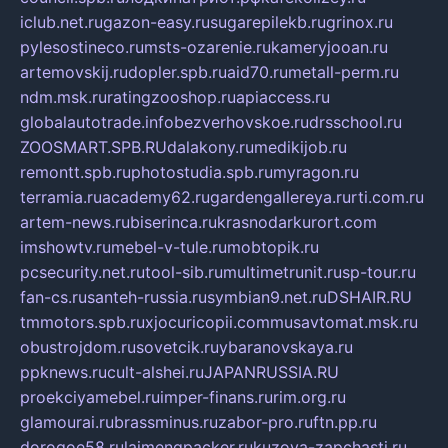
iclub.net.ru
gazon-easy.ru
sugarepilekb.ru
grinox.ru
pylesostineco.ru
msts-ozarenie.ru
kameryjooan.ru
artemovskij.ru
dopler.spb.ru
aid70.ru
metall-perm.ru
ndm.msk.ru
ratingzooshop.ru
apiaccess.ru
globalautotrade.info
bezverhovskoe.ru
drsschool.ru
ZOOSMART.SPB.RU
dalakony.ru
medikijob.ru
remontt.spb.ru
photostudia.spb.ru
myragon.ru
terramia.ru
academy62.ru
gardengallereya.ru
rti.com.ru
artem-news.ru
biserinca.ru
krasnodarkurort.com
imshowtv.ru
mebel-v-tule.ru
mobtopik.ru
pcsecurity.net.ru
tool-sib.ru
multimetrunit.ru
sp-tour.ru
fan-cs.ru
santeh-russia.ru
symbian9.net.ru
DSHAIR.RU
tmmotors.spb.ru
xjocuricopii.com
musavtomat.msk.ru
obustrojdom.ru
sovetcik.ru
ybaranovskaya.ru
ppknews.ru
cult-alshei.ru
JAPANRUSSIA.RU
proekciyamebel.ru
imper-finans.ru
rim.org.ru
glamourai.ru
brassminus.ru
zabor-pro.ru
ftn.pp.ru
dorogoe58.ru
laimengpacker.ru
kuzova-zapchasti.ru