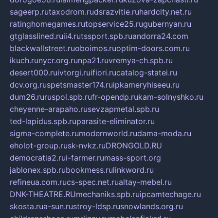
sageerp.ru
taxodrom.ru
dsrazvitie.ru
hardcity.net.ru
ratinghomegames.ru
topservice25.ru
gubernyan.ru
gtglasslined.ru
ii4.ru
tssport.spb.ru
andorra24.com
blackwallstreet.ru
oboimos.ru
optim-doors.com.ru
ikuch.ru
nycr.org.ru
npa21.ru
vremya-ch.spb.ru
desert000.ru
ivtorgi.ru
ifiori.ru
catalog-statei.ru
dcv.org.ru
spetsmaster174.ru
ipkameryhiseeu.ru
dum26.ru
ruspol.spb.ru
fr-opendp.ru
kam-solnyshko.ru
cheyenne-arapaho.ru
sevzapmetal.spb.ru
ted-lapidus.spb.ru
parasite-eliminator.ru
sigma-complete.ru
modernworld.ru
dama-moda.ru
eholot-group.ru
sk-nvkz.ru
DRONGOLD.RU
democratia2.ru
i-farmer.ru
mass-sport.org
jablonex.spb.ru
bookmess.ru
linkword.ru
refineua.com.ru
cs-spec.net.ru
altay-mebel.ru
DNK-THEATRE.RU
mechaniks.spb.ru
ipcamtechage.ru
skosta.ru
a-sun.ru
stroy-ldsp.ru
snowlands.org.ru