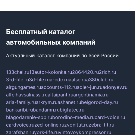
Бесплатный каталог
автомобильных компаний
Актуальный каталог компаний по всей России
133chel.ru
13autor-kolonka.ru
2864420.ru
2rich.ru
3-d-file.ru
3d-file.ru
a-cdc.ru
aalse.ru
a380club.ru
airgungames.ru
accounts-112.ru
adler-jun.ru
adonyev.ru
alfeihavsalnassr.ru
altaipant.ru
argentinamia.ru
aria-family.ru
arkrym.ru
ashanet.ru
belgorod-day.ru
bankaribi.ru
bandamn.ru
bigfatcc.ru
blagodarenie-spb.ru
borodino-media.ru
card-voice.ru
cardvoice.ru
zed-online.ru
zvonitut.ru
zebra-tlt.ru
zarafshan.ru
york-life.ru
vintovoykompressor.ru