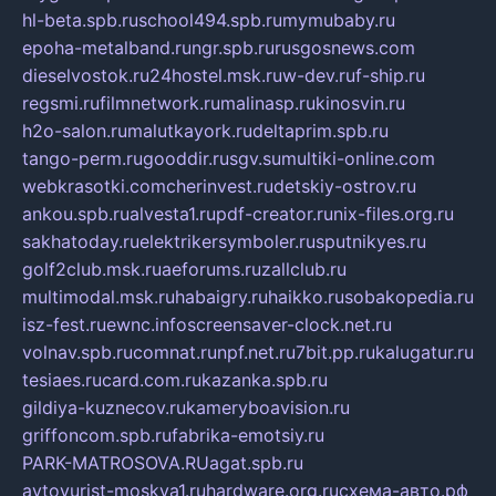
hl-beta.spb.ru
school494.spb.ru
mymubaby.ru
epoha-metalband.ru
ngr.spb.ru
rusgosnews.com
dieselvostok.ru
24hostel.msk.ru
w-dev.ru
f-ship.ru
regsmi.ru
filmnetwork.ru
malinasp.ru
kinosvin.ru
h2o-salon.ru
malutkayork.ru
deltaprim.spb.ru
tango-perm.ru
gooddir.ru
sgv.su
multiki-online.com
webkrasotki.com
cherinvest.ru
detskiy-ostrov.ru
ankou.spb.ru
alvesta1.ru
pdf-creator.ru
nix-files.org.ru
sakhatoday.ru
elektrikersymboler.ru
sputnikyes.ru
golf2club.msk.ru
aeforums.ru
zallclub.ru
multimodal.msk.ru
habaigry.ru
haikko.ru
sobakopedia.ru
isz-fest.ru
ewnc.info
screensaver-clock.net.ru
volnav.spb.ru
comnat.ru
npf.net.ru
7bit.pp.ru
kalugatur.ru
tesiaes.ru
card.com.ru
kazanka.spb.ru
gildiya-kuznecov.ru
kameryboavision.ru
griffoncom.spb.ru
fabrika-emotsiy.ru
PARK-MATROSOVA.RU
agat.spb.ru
avtoyurist-moskva1.ru
hardware.org.ru
схема-авто.рф