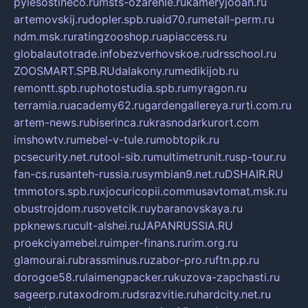
pylesostineco.ru
msts-ozarenie.ru
kameryjooan.ru
artemovskij.ru
dopler.spb.ru
aid70.ru
metall-perm.ru
ndm.msk.ru
ratingzooshop.ru
apiaccess.ru
globalautotrade.info
bezverhovskoe.ru
drsschool.ru
ZOOSMART.SPB.RU
dalakony.ru
medikijob.ru
remontt.spb.ru
photostudia.spb.ru
myragon.ru
terramia.ru
academy62.ru
gardengallereya.ru
rti.com.ru
artem-news.ru
biserinca.ru
krasnodarkurort.com
imshowtv.ru
mebel-v-tule.ru
mobtopik.ru
pcsecurity.net.ru
tool-sib.ru
multimetrunit.ru
sp-tour.ru
fan-cs.ru
santeh-russia.ru
symbian9.net.ru
DSHAIR.RU
tmmotors.spb.ru
xjocuricopii.com
musavtomat.msk.ru
obustrojdom.ru
sovetcik.ru
ybaranovskaya.ru
ppknews.ru
cult-alshei.ru
JAPANRUSSIA.RU
proekciyamebel.ru
imper-finans.ru
rim.org.ru
glamourai.ru
brassminus.ru
zabor-pro.ru
ftn.pp.ru
dorogoe58.ru
laimengpacker.ru
kuzova-zapchasti.ru
sageerp.ru
taxodrom.ru
dsrazvitie.ru
hardcity.net.ru