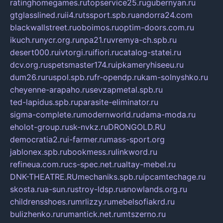
ratinghomegames.ru
topservice25.ru
gubernyan.ru
gtglasslined.ru
ii4.ru
tssport.spb.ru
andorra24.com
blackwallstreet.ru
oboimos.ru
optim-doors.com.ru
ikuch.ru
nycr.org.ru
npa21.ru
vremya-ch.spb.ru
desert000.ru
ivtorgi.ru
ifiori.ru
catalog-statei.ru
dcv.org.ru
spetsmaster174.ru
ipkameryhiseeu.ru
dum26.ru
ruspol.spb.ru
fr-opendp.ru
kam-solnyshko.ru
cheyenne-arapaho.ru
sevzapmetal.spb.ru
ted-lapidus.spb.ru
parasite-eliminator.ru
sigma-complete.ru
modernworld.ru
dama-moda.ru
eholot-group.ru
sk-nvkz.ru
DRONGOLD.RU
democratia2.ru
i-farmer.ru
mass-sport.org
jablonex.spb.ru
bookmess.ru
linkword.ru
refineua.com.ru
cs-spec.net.ru
altay-mebel.ru
DNK-THEATRE.RU
mechaniks.spb.ru
ipcamtechage.ru
skosta.ru
a-sun.ru
stroy-ldsp.ru
snowlands.org.ru
childrensshoes.ru
mrlizzy.ru
mebelsofiakrd.ru
bulizhenko.ru
rumantick.net.ru
mtszerno.ru