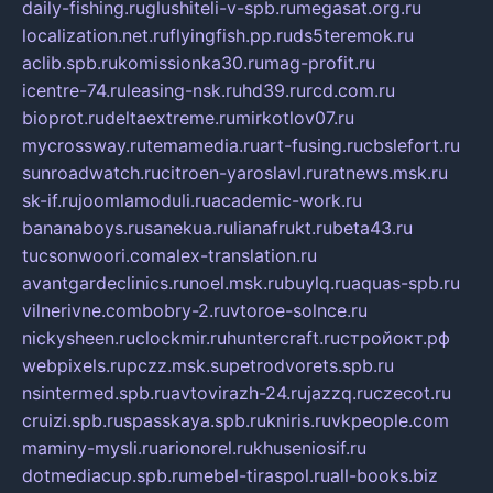
daily-fishing.ru
glushiteli-v-spb.ru
megasat.org.ru
localization.net.ru
flyingfish.pp.ru
ds5teremok.ru
aclib.spb.ru
komissionka30.ru
mag-profit.ru
icentre-74.ru
leasing-nsk.ru
hd39.ru
rcd.com.ru
bioprot.ru
deltaextreme.ru
mirkotlov07.ru
mycrossway.ru
temamedia.ru
art-fusing.ru
cbslefort.ru
sunroadwatch.ru
citroen-yaroslavl.ru
ratnews.msk.ru
sk-if.ru
joomlamoduli.ru
academic-work.ru
bananaboys.ru
sanekua.ru
lianafrukt.ru
beta43.ru
tucsonwoori.com
alex-translation.ru
avantgardeclinics.ru
noel.msk.ru
buylq.ru
aquas-spb.ru
vilnerivne.com
bobry-2.ru
vtoroe-solnce.ru
nickysheen.ru
clockmir.ru
huntercraft.ru
стройокт.рф
webpixels.ru
pczz.msk.su
petrodvorets.spb.ru
nsintermed.spb.ru
avtovirazh-24.ru
jazzq.ru
czecot.ru
cruizi.spb.ru
spasskaya.spb.ru
kniris.ru
vkpeople.com
maminy-mysli.ru
arionorel.ru
khuseniosif.ru
dotmediacup.spb.ru
mebel-tiraspol.ru
all-books.biz