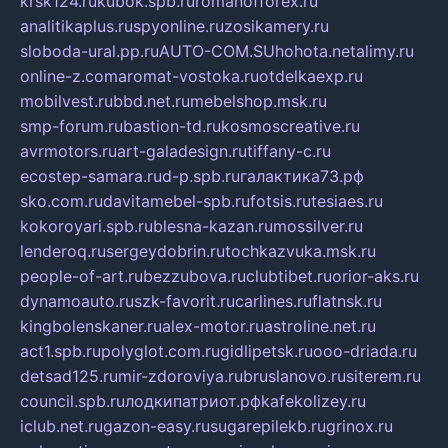
krsk124.ru
kubok.spb.ru
romanofforex.ru
analitikaplus.ru
spyonline.ru
zosikamery.ru
sloboda-ural.pp.ru
AUTO-COM.SU
hohota.net
alimy.ru
online-z.com
aromat-vostoka.ru
otdelkaexp.ru
mobilvest.ru
bbd.net.ru
mebelshop.msk.ru
smp-forum.ru
bastion-td.ru
kosmoscreative.ru
avrmotors.ru
art-galadesign.ru
tiffany-c.ru
ecostep-samara.ru
d-p.spb.ru
галактика73.рф
sko.com.ru
davitamebel-spb.ru
fotsis.ru
tesiaes.ru
kokoroyari.spb.ru
blesna-kazan.ru
mossilver.ru
lenderoq.ru
sergeydobrin.ru
tochkazvuka.msk.ru
people-of-art.ru
bezzubova.ru
clubtibet.ru
orior-aks.ru
dynamoauto.ru
szk-favorit.ru
carlines.ru
flatnsk.ru
kingbolenskaner.ru
alex-motor.ru
astroline.net.ru
act1.spb.ru
polyglot.com.ru
gidlipetsk.ru
ooo-driada.ru
detsad125.ru
mir-zdoroviya.ru
bruslanovo.ru
siterem.ru
council.spb.ru
лодкипатриот.рф
kafekolizey.ru
iclub.net.ru
gazon-easy.ru
sugarepilekb.ru
grinox.ru