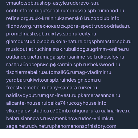
vmauto.spb.ru
shop-astyle.ru
derevo-s.ru
contrinform.ru
gutserial.ru
mdrussia.spb.ru
monod.ru
refine.org.ru
uk-krein.ru
kamensk61.ru
zooclub.info
filonov.org.ru
технокамск.рф
ra-spectr.ru
ooodriada.ru
promelmash.spb.ru
ixtys.spb.ru
fccity.ru
glamourstudio.spb.ru
kola-nature.org
spbmaster.spb.ru
musicoutlet.ru
china.msk.ru
bulldog.su
grimm-online.ru
outlander.net.ru
maga.spb.ru
anime-sell.ru
keseloy.ru
газприборсервис.рф
karmin.spb.ru
shekswood.ru
tischlermebel.ru
automall66.ru
mag-vladimir.ru
yardbar.ru
kiwitour.spb.ru
indesign.com.ru
freestylemebel.ru
bany-samara.ru
rsei.ru
naidisvoyput.ru
mgsn-invest.ru
ipkamerasannce.ru
alicante-house.ru
ibelka74.ru
cozyhouse.info
vlkargalev-studio.ru
700mb.ru
figura-ufa.ru
alina-live.ru
belarusiannews.ru
womenknow.ru
dos-vniimk.ru
sega.net.ru
dv.net.ru
phenomenonsofhistory.com
telesputnik.net.ru
wall.pp.ru
pylesosroidmi.ru