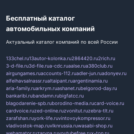
Бесплатный каталог
автомобильных компаний
Актуальный каталог компаний по всей России
133chel.ru
13autor-kolonka.ru
2864420.ru
2rich.ru
3-d-file.ru
3d-file.ru
a-cdc.ru
aalse.ru
a380club.ru
airgungames.ru
accounts-112.ru
adler-jun.ru
adonyev.ru
alfeihavsalnassr.ru
altaipant.ru
argentinamia.ru
aria-family.ru
arkrym.ru
ashanet.ru
belgorod-day.ru
bankaribi.ru
bandamn.ru
bigfatcc.ru
blagodarenie-spb.ru
borodino-media.ru
card-voice.ru
cardvoice.ru
zed-online.ru
zvonitut.ru
zebra-tlt.ru
zarafshan.ru
york-life.ru
vintovoykompressor.ru
vladivostok-map.ru
vlknrussia.ru
wasabi-shop.ru
webamator.ru
zaryna.ru
youtubefree.ru
x-ton.ru