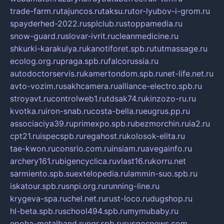
trade-farm.ru
tajuncos.ru
taksu.ru
tor-lyubov-i-grom.ru
spayderhed-2022.ru
splclub.ru
stoppamedia.ru
snow-guard.ru
slovar-ivrit.ru
cleanmedicine.ru
shkurki-karakulya.ru
kanotiforet.spb.ru
tutmassage.ru
ecolog.org.ru
praga.spb.ru
falcorussia.ru
autodoctorservis.ru
kamertondom.spb.ru
net-life.net.ru
avto-vozim.ru
sakhcamera.ru
alliance-electro.spb.ru
stroyavt.ru
controlweb1.ru
tdsak74.ru
kinzozo-ru.ru
kvotka.ru
iron-snab.ru
costa-bella.ru
eugrus.pp.ru
associaciya39.ru
primexpo.spb.ru
bezmorchin.ru
ia2.ru
cpt21.ru
ispecspb.ru
regahost.ru
kolosok-elita.ru
tae-kwon.ru
consrio.com.ru
insiam.ru
avegainfo.ru
archery161.ru
bigencyclica.ru
vlast16.ru
korru.net
sarmiento.spb.su
extelopedia.ru
lammin-suo.spb.ru
iskatour.spb.ru
snpi.org.ru
running-line.ru
krygeva-spa.ru
chel.net.ru
rust-loco.ru
dugshop.ru
hl-beta.spb.ru
school494.spb.ru
mymubaby.ru
epoha-metalband.ru
ngr.spb.ru
rusgosnews.com