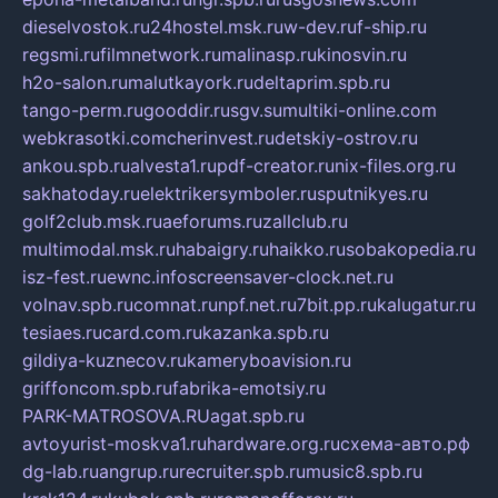
dieselvostok.ru
24hostel.msk.ru
w-dev.ru
f-ship.ru
regsmi.ru
filmnetwork.ru
malinasp.ru
kinosvin.ru
h2o-salon.ru
malutkayork.ru
deltaprim.spb.ru
tango-perm.ru
gooddir.ru
sgv.su
multiki-online.com
webkrasotki.com
cherinvest.ru
detskiy-ostrov.ru
ankou.spb.ru
alvesta1.ru
pdf-creator.ru
nix-files.org.ru
sakhatoday.ru
elektrikersymboler.ru
sputnikyes.ru
golf2club.msk.ru
aeforums.ru
zallclub.ru
multimodal.msk.ru
habaigry.ru
haikko.ru
sobakopedia.ru
isz-fest.ru
ewnc.info
screensaver-clock.net.ru
volnav.spb.ru
comnat.ru
npf.net.ru
7bit.pp.ru
kalugatur.ru
tesiaes.ru
card.com.ru
kazanka.spb.ru
gildiya-kuznecov.ru
kameryboavision.ru
griffoncom.spb.ru
fabrika-emotsiy.ru
PARK-MATROSOVA.RU
agat.spb.ru
avtoyurist-moskva1.ru
hardware.org.ru
схема-авто.рф
dg-lab.ru
angrup.ru
recruiter.spb.ru
music8.spb.ru