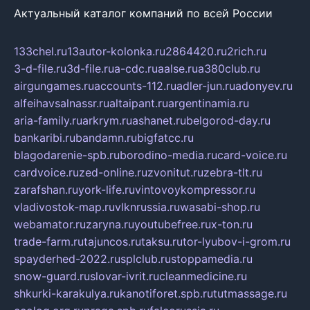
Актуальный каталог компаний по всей России
133chel.ru
13autor-kolonka.ru
2864420.ru
2rich.ru
3-d-file.ru
3d-file.ru
a-cdc.ru
aalse.ru
a380club.ru
airgungames.ru
accounts-112.ru
adler-jun.ru
adonyev.ru
alfeihavsalnassr.ru
altaipant.ru
argentinamia.ru
aria-family.ru
arkrym.ru
ashanet.ru
belgorod-day.ru
bankaribi.ru
bandamn.ru
bigfatcc.ru
blagodarenie-spb.ru
borodino-media.ru
card-voice.ru
cardvoice.ru
zed-online.ru
zvonitut.ru
zebra-tlt.ru
zarafshan.ru
york-life.ru
vintovoykompressor.ru
vladivostok-map.ru
vlknrussia.ru
wasabi-shop.ru
webamator.ru
zaryna.ru
youtubefree.ru
x-ton.ru
trade-farm.ru
tajuncos.ru
taksu.ru
tor-lyubov-i-grom.ru
spayderhed-2022.ru
splclub.ru
stoppamedia.ru
snow-guard.ru
slovar-ivrit.ru
cleanmedicine.ru
shkurki-karakulya.ru
kanotiforet.spb.ru
tutmassage.ru