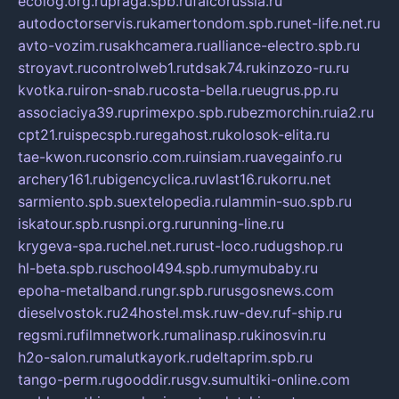
ecolog.org.ru
praga.spb.ru
falcorussia.ru
autodoctorservis.ru
kamertondom.spb.ru
net-life.net.ru
avto-vozim.ru
sakhcamera.ru
alliance-electro.spb.ru
stroyavt.ru
controlweb1.ru
tdsak74.ru
kinzozo-ru.ru
kvotka.ru
iron-snab.ru
costa-bella.ru
eugrus.pp.ru
associaciya39.ru
primexpo.spb.ru
bezmorchin.ru
ia2.ru
cpt21.ru
ispecspb.ru
regahost.ru
kolosok-elita.ru
tae-kwon.ru
consrio.com.ru
insiam.ru
avegainfo.ru
archery161.ru
bigencyclica.ru
vlast16.ru
korru.net
sarmiento.spb.su
extelopedia.ru
lammin-suo.spb.ru
iskatour.spb.ru
snpi.org.ru
running-line.ru
krygeva-spa.ru
chel.net.ru
rust-loco.ru
dugshop.ru
hl-beta.spb.ru
school494.spb.ru
mymubaby.ru
epoha-metalband.ru
ngr.spb.ru
rusgosnews.com
dieselvostok.ru
24hostel.msk.ru
w-dev.ru
f-ship.ru
regsmi.ru
filmnetwork.ru
malinasp.ru
kinosvin.ru
h2o-salon.ru
malutkayork.ru
deltaprim.spb.ru
tango-perm.ru
gooddir.ru
sgv.su
multiki-online.com