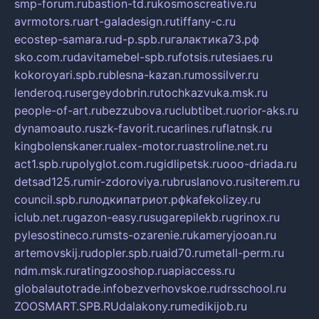
smp-forum.ru
bastion-td.ru
kosmoscreative.ru
avrmotors.ru
art-galadesign.ru
tiffany-c.ru
ecostep-samara.ru
d-p.spb.ru
галактика73.рф
sko.com.ru
davitamebel-spb.ru
fotsis.ru
tesiaes.ru
kokoroyari.spb.ru
blesna-kazan.ru
mossilver.ru
lenderoq.ru
sergeydobrin.ru
tochkazvuka.msk.ru
people-of-art.ru
bezzubova.ru
clubtibet.ru
orior-aks.ru
dynamoauto.ru
szk-favorit.ru
carlines.ru
flatnsk.ru
kingbolenskaner.ru
alex-motor.ru
astroline.net.ru
act1.spb.ru
polyglot.com.ru
gidlipetsk.ru
ooo-driada.ru
detsad125.ru
mir-zdoroviya.ru
bruslanovo.ru
siterem.ru
council.spb.ru
лодкипатриот.рф
kafekolizey.ru
iclub.net.ru
gazon-easy.ru
sugarepilekb.ru
grinox.ru
pylesostineco.ru
msts-ozarenie.ru
kameryjooan.ru
artemovskij.ru
dopler.spb.ru
aid70.ru
metall-perm.ru
ndm.msk.ru
ratingzooshop.ru
apiaccess.ru
globalautotrade.info
bezverhovskoe.ru
drsschool.ru
ZOOSMART.SPB.RU
dalakony.ru
medikijob.ru