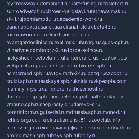
mycrossway.ru
temamedia.ru
art-fusing.ru
cbslefort.ru
sunroadwatch.ru
citroen-yaroslavl.ru
ratnews.msk.ru
sk-if.ru
joomlamoduli.ru
academic-work.ru
bananaboys.ru
sanekua.ru
lianafrukt.ru
beta43.ru
tucsonwoori.com
alex-translation.ru
avantgardeclinics.ru
noel.msk.ru
buylq.ru
aquas-spb.ru
vilnerivne.com
bobry-2.ru
vtoroe-solnce.ru
nickysheen.ru
clockmir.ru
huntercraft.ru
стройокт.рф
webpixels.ru
pczz.msk.su
petrodvorets.spb.ru
nsintermed.spb.ru
avtovirazh-24.ru
jazzq.ru
czecot.ru
cruizi.spb.ru
spasskaya.spb.ru
kniris.ru
vkpeople.com
maminy-mysli.ru
arionorel.ru
khuseniosif.ru
dotmediacup.spb.ru
mebel-tiraspol.ru
all-books.biz
vmauto.spb.ru
shop-astyle.ru
derevo-s.ru
contrinform.ru
gutserial.ru
mdrussia.spb.ru
monod.ru
refine.org.ru
uk-krein.ru
kamensk61.ru
zooclub.info
filonov.org.ru
технокамск.рф
ra-spectr.ru
ooodriada.ru
promelmash.spb.ru
ixtys.spb.ru
fccity.ru