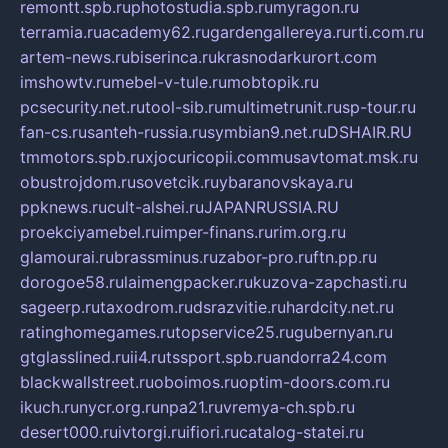
remontt.spb.ru
photostudia.spb.ru
myragon.ru
terramia.ru
academy62.ru
gardengallereya.ru
rti.com.ru
artem-news.ru
biserinca.ru
krasnodarkurort.com
imshowtv.ru
mebel-v-tule.ru
mobtopik.ru
pcsecurity.net.ru
tool-sib.ru
multimetrunit.ru
sp-tour.ru
fan-cs.ru
santeh-russia.ru
symbian9.net.ru
DSHAIR.RU
tmmotors.spb.ru
xjocuricopii.com
musavtomat.msk.ru
obustrojdom.ru
sovetcik.ru
ybaranovskaya.ru
ppknews.ru
cult-alshei.ru
JAPANRUSSIA.RU
proekciyamebel.ru
imper-finans.ru
rim.org.ru
glamourai.ru
brassminus.ru
zabor-pro.ru
ftn.pp.ru
dorogoe58.ru
laimengpacker.ru
kuzova-zapchasti.ru
sageerp.ru
taxodrom.ru
dsrazvitie.ru
hardcity.net.ru
ratinghomegames.ru
topservice25.ru
gubernyan.ru
gtglasslined.ru
ii4.ru
tssport.spb.ru
andorra24.com
blackwallstreet.ru
oboimos.ru
optim-doors.com.ru
ikuch.ru
nycr.org.ru
npa21.ru
vremya-ch.spb.ru
desert000.ru
ivtorgi.ru
ifiori.ru
catalog-statei.ru