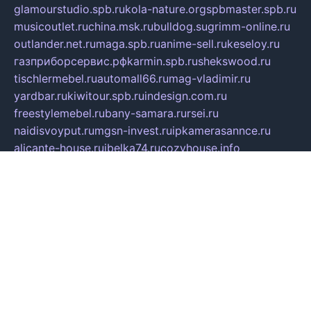
glamourstudio.spb.ru
kola-nature.org
spbmaster.spb.ru
musicoutlet.ru
china.msk.ru
bulldog.su
grimm-online.ru
outlander.net.ru
maga.spb.ru
anime-sell.ru
keseloy.ru
газприборсервис.рф
karmin.spb.ru
shekswood.ru
tischlermebel.ru
automall66.ru
mag-vladimir.ru
yardbar.ru
kiwitour.spb.ru
indesign.com.ru
freestylemebel.ru
bany-samara.ru
rsei.ru
naidisvoyput.ru
mgsn-invest.ru
ipkamerasannce.ru
alicante-house.ru
ibelka74.ru
cozyhouse.info
vlkargalev-studio.ru
700mb.ru
figura-ufa.ru
alina-live.ru
belarusiannews.ru
womenknow.ru
dos-vniimk.ru
sega.net.ru
dv.net.ru
phenomenonsofhistory.com
telesputnik.net.ru
wall.pp.ru
pylesosroidmi.ru
gtc-clan.ru
cligs.ru
bibikazap.ru
popova.org.ru
netwhistler.spb.ru
bellvil.ru
bonzon.ru
iss-vladik.ru
defiparis.net.ru
las-gryzas.ru
amku.ru
electednews.spb.ru
feather.org.ru
spar72.ru
tankiigri.ru
dominus.com.ru
ibtree.ru
sanykool.pp.ru
unixlib.org.ru