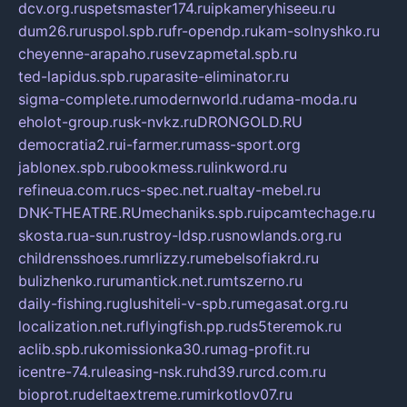
dcv.org.ru
spetsmaster174.ru
ipkameryhiseeu.ru
dum26.ru
ruspol.spb.ru
fr-opendp.ru
kam-solnyshko.ru
cheyenne-arapaho.ru
sevzapmetal.spb.ru
ted-lapidus.spb.ru
parasite-eliminator.ru
sigma-complete.ru
modernworld.ru
dama-moda.ru
eholot-group.ru
sk-nvkz.ru
DRONGOLD.RU
democratia2.ru
i-farmer.ru
mass-sport.org
jablonex.spb.ru
bookmess.ru
linkword.ru
refineua.com.ru
cs-spec.net.ru
altay-mebel.ru
DNK-THEATRE.RU
mechaniks.spb.ru
ipcamtechage.ru
skosta.ru
a-sun.ru
stroy-ldsp.ru
snowlands.org.ru
childrensshoes.ru
mrlizzy.ru
mebelsofiakrd.ru
bulizhenko.ru
rumantick.net.ru
mtszerno.ru
daily-fishing.ru
glushiteli-v-spb.ru
megasat.org.ru
localization.net.ru
flyingfish.pp.ru
ds5teremok.ru
aclib.spb.ru
komissionka30.ru
mag-profit.ru
icentre-74.ru
leasing-nsk.ru
hd39.ru
rcd.com.ru
bioprot.ru
deltaextreme.ru
mirkotlov07.ru