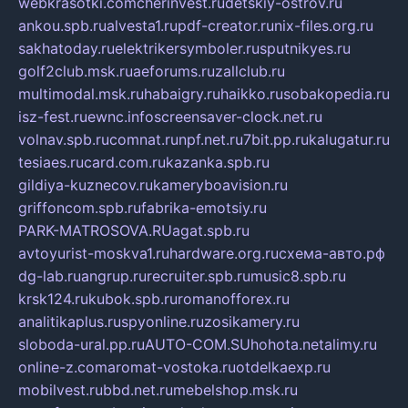
webkrasotki.com
cherinvest.ru
detskiy-ostrov.ru
ankou.spb.ru
alvesta1.ru
pdf-creator.ru
nix-files.org.ru
sakhatoday.ru
elektrikersymboler.ru
sputnikyes.ru
golf2club.msk.ru
aeforums.ru
zallclub.ru
multimodal.msk.ru
habaigry.ru
haikko.ru
sobakopedia.ru
isz-fest.ru
ewnc.info
screensaver-clock.net.ru
volnav.spb.ru
comnat.ru
npf.net.ru
7bit.pp.ru
kalugatur.ru
tesiaes.ru
card.com.ru
kazanka.spb.ru
gildiya-kuznecov.ru
kameryboavision.ru
griffoncom.spb.ru
fabrika-emotsiy.ru
PARK-MATROSOVA.RU
agat.spb.ru
avtoyurist-moskva1.ru
hardware.org.ru
схема-авто.рф
dg-lab.ru
angrup.ru
recruiter.spb.ru
music8.spb.ru
krsk124.ru
kubok.spb.ru
romanofforex.ru
analitikaplus.ru
spyonline.ru
zosikamery.ru
sloboda-ural.pp.ru
AUTO-COM.SU
hohota.net
alimy.ru
online-z.com
aromat-vostoka.ru
otdelkaexp.ru
mobilvest.ru
bbd.net.ru
mebelshop.msk.ru