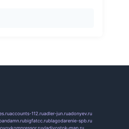
s.ru
accounts-112.ru
adler-jun.ru
adonyev.ru
bandamn.ru
bigfatcc.ru
blagodarenie-spb.ru
tovoykompressor.ru
vladivostok-map.ru