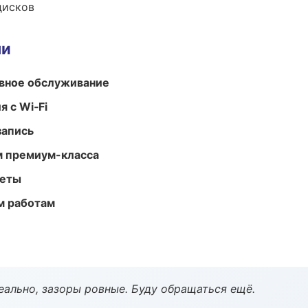
дисков
ми
вное обслуживание
 с Wi‑Fi
запись
м премиум-класса
меты
м работам
еально, зазоры ровные. Буду обращаться ещё.