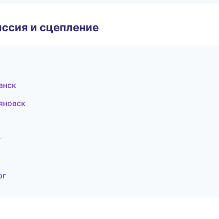
ссия и сцепление
анск
ьяновск
г
рг