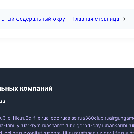
альный федеральный округ
|
Главная страница
→
льных компаний
сии
ru
3-d-file.ru
3d-file.ru
a-cdc.ru
aalse.ru
a380club.ru
airgungame
ia-family.ru
arkrym.ru
ashanet.ru
belgorod-day.ru
bankaribi.ru
d-online.ru
zvonitut.ru
zebra-tlt.ru
zarafshan.ru
york-life.ru
vin