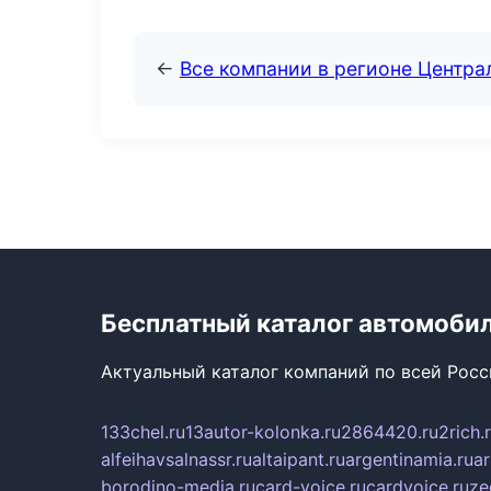
←
Все компании в регионе Центр
Бесплатный каталог автомоби
Актуальный каталог компаний по всей Рос
133chel.ru
13autor-kolonka.ru
2864420.ru
2rich.
alfeihavsalnassr.ru
altaipant.ru
argentinamia.ru
ar
borodino-media.ru
card-voice.ru
cardvoice.ru
ze